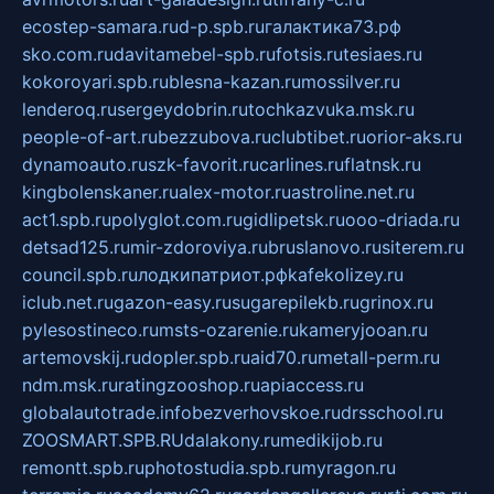
ecostep-samara.ru
d-p.spb.ru
галактика73.рф
sko.com.ru
davitamebel-spb.ru
fotsis.ru
tesiaes.ru
kokoroyari.spb.ru
blesna-kazan.ru
mossilver.ru
lenderoq.ru
sergeydobrin.ru
tochkazvuka.msk.ru
people-of-art.ru
bezzubova.ru
clubtibet.ru
orior-aks.ru
dynamoauto.ru
szk-favorit.ru
carlines.ru
flatnsk.ru
kingbolenskaner.ru
alex-motor.ru
astroline.net.ru
act1.spb.ru
polyglot.com.ru
gidlipetsk.ru
ooo-driada.ru
detsad125.ru
mir-zdoroviya.ru
bruslanovo.ru
siterem.ru
council.spb.ru
лодкипатриот.рф
kafekolizey.ru
iclub.net.ru
gazon-easy.ru
sugarepilekb.ru
grinox.ru
pylesostineco.ru
msts-ozarenie.ru
kameryjooan.ru
artemovskij.ru
dopler.spb.ru
aid70.ru
metall-perm.ru
ndm.msk.ru
ratingzooshop.ru
apiaccess.ru
globalautotrade.info
bezverhovskoe.ru
drsschool.ru
ZOOSMART.SPB.RU
dalakony.ru
medikijob.ru
remontt.spb.ru
photostudia.spb.ru
myragon.ru