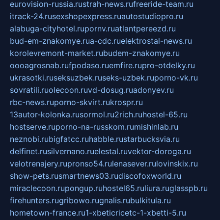
eurovision-russia.ru
strah-news.ru
freeride-team.ru
itrack-24.ru
sexshopexpress.ru
autostudiopro.ru
alabuga-cityhotel.ru
pornv.ru
atlantpereezd.ru
bud-em-znakomye.ru
a-cdc.ru
elektrostal-news.ru
korolevremont-market.ru
budem-znakomye.ru
oooagrosnab.ru
fpodaso.ru
emfire.ru
pro-otdelky.ru
ukrasotki.ru
seksuzbek.ru
seks-uzbek.ru
porno-vk.ru
sovratili.ru
olecoon.ru
vd-dosug.ru
adonyev.ru
rbc-news.ru
porno-skvirt.ru
krospr.ru
13autor-kolonka.ru
sormol.ru
2rich.ru
hostel-65.ru
hostserve.ru
porno-na-russkom.ru
mishinlab.ru
neznobi.ru
bigfatcc.ru
habble.ru
starbucksvia.ru
delfinet.ru
silvernano.ru
elestal.ru
vektor-doroga.ru
velotrenajery.ru
pronso54.ru
lenasever.ru
lovinskix.ru
show-pets.ru
smartnews03.ru
discofoxworld.ru
miraclecoon.ru
pongup.ru
hostel65.ru
liura.ru
glasspb.ru
firehunters.ru
gribowo.ru
gnalis.ru
bulkitula.ru
hometown-france.ru
1-xbeticricetc-1-xbetti-5.ru