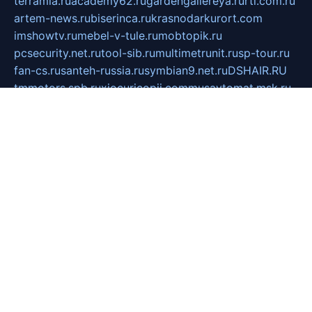
terramia.ru
academy62.ru
gardengallereya.ru
rti.com.ru
artem-news.ru
biserinca.ru
krasnodarkurort.com
imshowtv.ru
mebel-v-tule.ru
mobtopik.ru
pcsecurity.net.ru
tool-sib.ru
multimetrunit.ru
sp-tour.ru
fan-cs.ru
santeh-russia.ru
symbian9.net.ru
DSHAIR.RU
tmmotors.spb.ru
xjocuricopii.com
musavtomat.msk.ru
obustrojdom.ru
sovetcik.ru
ybaranovskaya.ru
ppknews.ru
cult-alshei.ru
JAPANRUSSIA.RU
proekciyamebel.ru
imper-finans.ru
rim.org.ru
glamourai.ru
brassminus.ru
zabor-pro.ru
ftn.pp.ru
dorogoe58.ru
laimengpacker.ru
kuzova-zapchasti.ru
sageerp.ru
taxodrom.ru
dsrazvitie.ru
hardcity.net.ru
ratinghomegames.ru
topservice25.ru
gubernyan.ru
gtglasslined.ru
ii4.ru
tssport.spb.ru
andorra24.com
blackwallstreet.ru
oboimos.ru
optim-doors.com.ru
ikuch.ru
nycr.org.ru
npa21.ru
vremya-ch.spb.ru
desert000.ru
ivtorgi.ru
ifiori.ru
catalog-statei.ru
dcv.org.ru
spetsmaster174.ru
ipkameryhiseeu.ru