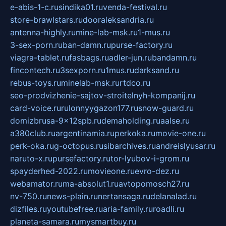
e-abis-1-c.ru
sindika01.ru
venda-festival.ru
store-brawlstars.ru
dooraleksandria.ru
antenna-highly.ru
mine-lab-msk.ru
1-mus.ru
3-sex-porn.ru
ban-damn.ru
purse-factory.ru
viagra-tablet.ru
fasbags.ru
adler-jun.ru
bandamn.ru
fincontech.ru
3sexporn.ru
1mus.ru
darksand.ru
rebus-toys.ru
minelab-msk.ru
rtdco.ru
seo-prodvizhenie-sajtov-stroitelnyh-kompanij.ru
card-voice.ru
rulonnyygazon177.ru
snow-guard.ru
domizbrusa-9x12spb.ru
demaholding.ru
aalse.ru
a380club.ru
argentinamia.ru
perkoka.ru
movie-one.ru
perk-oka.ru
g-octopus.ru
sibarchives.ru
andreislyusar.ru
naruto-x.ru
pursefactory.ru
tor-lyubov-i-grom.ru
spayderhed-2022.ru
movieone.ru
evro-dez.ru
webamator.ru
ma-absolut1.ru
avtopomosch27.ru
nv-750.ru
news-plain.ru
nertansaga.ru
delanalad.ru
dizfiles.ru
youtubefree.ru
aria-family.ru
roadli.ru
planeta-samara.ru
mysmartbuy.ru