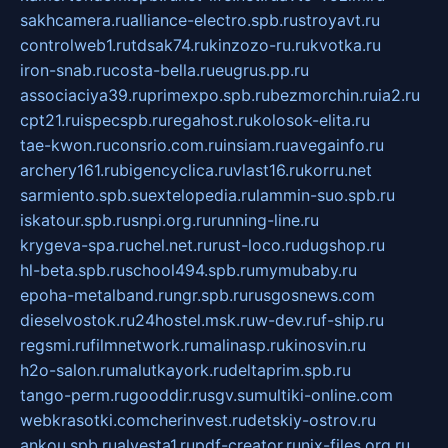
sakhcamera.ru
alliance-electro.spb.ru
stroyavt.ru
controlweb1.ru
tdsak74.ru
kinzozo-ru.ru
kvotka.ru
iron-snab.ru
costa-bella.ru
eugrus.pp.ru
associaciya39.ru
primexpo.spb.ru
bezmorchin.ru
ia2.ru
cpt21.ru
ispecspb.ru
regahost.ru
kolosok-elita.ru
tae-kwon.ru
consrio.com.ru
insiam.ru
avegainfo.ru
archery161.ru
bigencyclica.ru
vlast16.ru
korru.net
sarmiento.spb.su
extelopedia.ru
lammin-suo.spb.ru
iskatour.spb.ru
snpi.org.ru
running-line.ru
krygeva-spa.ru
chel.net.ru
rust-loco.ru
dugshop.ru
hl-beta.spb.ru
school494.spb.ru
mymubaby.ru
epoha-metalband.ru
ngr.spb.ru
rusgosnews.com
dieselvostok.ru
24hostel.msk.ru
w-dev.ru
f-ship.ru
regsmi.ru
filmnetwork.ru
malinasp.ru
kinosvin.ru
h2o-salon.ru
malutkayork.ru
deltaprim.spb.ru
tango-perm.ru
gooddir.ru
sgv.su
multiki-online.com
webkrasotki.com
cherinvest.ru
detskiy-ostrov.ru
ankou.spb.ru
alvesta1.ru
pdf-creator.ru
nix-files.org.ru