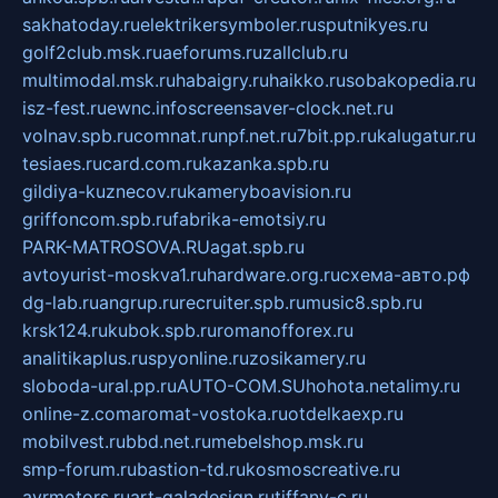
sakhatoday.ru
elektrikersymboler.ru
sputnikyes.ru
golf2club.msk.ru
aeforums.ru
zallclub.ru
multimodal.msk.ru
habaigry.ru
haikko.ru
sobakopedia.ru
isz-fest.ru
ewnc.info
screensaver-clock.net.ru
volnav.spb.ru
comnat.ru
npf.net.ru
7bit.pp.ru
kalugatur.ru
tesiaes.ru
card.com.ru
kazanka.spb.ru
gildiya-kuznecov.ru
kameryboavision.ru
griffoncom.spb.ru
fabrika-emotsiy.ru
PARK-MATROSOVA.RU
agat.spb.ru
avtoyurist-moskva1.ru
hardware.org.ru
схема-авто.рф
dg-lab.ru
angrup.ru
recruiter.spb.ru
music8.spb.ru
krsk124.ru
kubok.spb.ru
romanofforex.ru
analitikaplus.ru
spyonline.ru
zosikamery.ru
sloboda-ural.pp.ru
AUTO-COM.SU
hohota.net
alimy.ru
online-z.com
aromat-vostoka.ru
otdelkaexp.ru
mobilvest.ru
bbd.net.ru
mebelshop.msk.ru
smp-forum.ru
bastion-td.ru
kosmoscreative.ru
avrmotors.ru
art-galadesign.ru
tiffany-c.ru