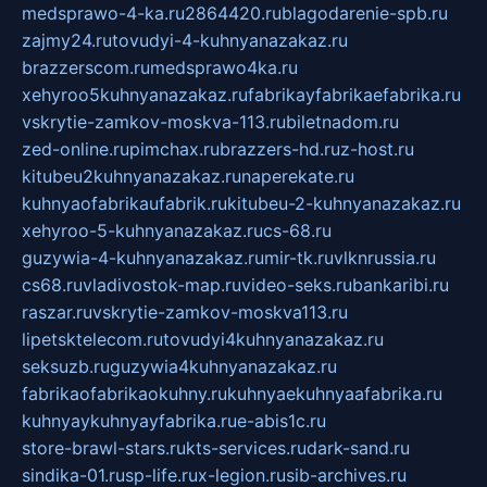
medsprawo-4-ka.ru
2864420.ru
blagodarenie-spb.ru
zajmy24.ru
tovudyi-4-kuhnyanazakaz.ru
brazzerscom.ru
medsprawo4ka.ru
xehyroo5kuhnyanazakaz.ru
fabrikayfabrikaefabrika.ru
vskrytie-zamkov-moskva-113.ru
biletnadom.ru
zed-online.ru
pimchax.ru
brazzers-hd.ru
z-host.ru
kitubeu2kuhnyanazakaz.ru
naperekate.ru
kuhnyaofabrikaufabrik.ru
kitubeu-2-kuhnyanazakaz.ru
xehyroo-5-kuhnyanazakaz.ru
cs-68.ru
guzywia-4-kuhnyanazakaz.ru
mir-tk.ru
vlknrussia.ru
cs68.ru
vladivostok-map.ru
video-seks.ru
bankaribi.ru
raszar.ru
vskrytie-zamkov-moskva113.ru
lipetsktelecom.ru
tovudyi4kuhnyanazakaz.ru
seksuzb.ru
guzywia4kuhnyanazakaz.ru
fabrikaofabrikaokuhny.ru
kuhnyaekuhnyaafabrika.ru
kuhnyaykuhnyayfabrika.ru
e-abis1c.ru
store-brawl-stars.ru
kts-services.ru
dark-sand.ru
sindika-01.ru
sp-life.ru
x-legion.ru
sib-archives.ru