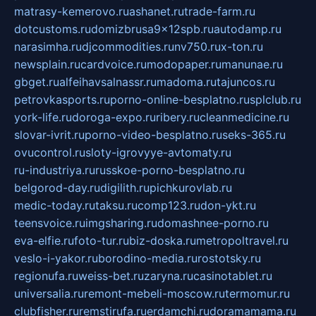
matrasy-kemerovo.ru
ashanet.ru
trade-farm.ru
dotcustoms.ru
domizbrusa9x12spb.ru
autodamp.ru
narasimha.ru
djcommodities.ru
nv750.ru
x-ton.ru
newsplain.ru
cardvoice.ru
modopaper.ru
manunae.ru
gbget.ru
alfeihavsalnassr.ru
madoma.ru
tajuncos.ru
petrovkasports.ru
porno-online-besplatno.ru
splclub.ru
york-life.ru
doroga-expo.ru
ribery.ru
cleanmedicine.ru
slovar-ivrit.ru
porno-video-besplatno.ru
seks-365.ru
ovucontrol.ru
sloty-igrovyye-avtomaty.ru
ru-industriya.ru
russkoe-porno-besplatno.ru
belgorod-day.ru
digilith.ru
pichkurovlab.ru
medic-today.ru
taksu.ru
comp123.ru
don-ykt.ru
teensvoice.ru
imgsharing.ru
domashnee-porno.ru
eva-elfie.ru
foto-tur.ru
biz-doska.ru
metropoltravel.ru
veslo-i-yakor.ru
borodino-media.ru
rostotsky.ru
regionufa.ru
weiss-bet.ru
zaryna.ru
casinotablet.ru
universalia.ru
remont-mebeli-moscow.ru
termomur.ru
clubfisher.ru
remstirufa.ru
erdamchi.ru
doramamama.ru