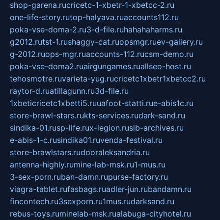
shop-garena.ru
cricetc-1-xbetr-1-xbetcc-2.ru
one-life-story.ru
top-halyava.ru
accounts112.ru
poka-vse-doma-2.ru
3-d-file.ru
hahahaharms.ru
g2012.ru
tst-1.ru
shaggy-cat.ru
opsmgr.ru
ev-gallery.ru
g-2012.ru
ops-mgr.ru
accounts-112.ru
csm-demo.ru
poka-vse-doma2.ru
airgungames.ru
allseo-host.ru
tehosmotre.ru
varieta-yug.ru
cricetc1xbetr1xbetcc2.ru
raytor-d.ru
atillagunn.ru
3d-file.ru
1xbeticricetc1xbetti5.ru
uafoot-statti.ru
e-abis1c.ru
store-brawl-stars.ru
kts-services.ru
dark-sand.ru
sindika-01.ru
sp-life.ru
x-legion.ru
sib-archives.ru
e-abis-1-c.ru
sindika01.ru
venda-festival.ru
store-brawlstars.ru
dooraleksandria.ru
antenna-highly.ru
mine-lab-msk.ru
1-mus.ru
3-sex-porn.ru
ban-damn.ru
purse-factory.ru
viagra-tablet.ru
fasbags.ru
adler-jun.ru
bandamn.ru
fincontech.ru
3sexporn.ru
1mus.ru
darksand.ru
rebus-toys.ru
minelab-msk.ru
alabuga-cityhotel.ru