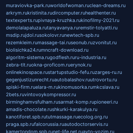
muraviovka-park.ru
worldofwoman.ru
clean-dreams.ru
arkrym.ru
kristinita.ru
dircomputer.ru
healthenter.ru
textexperts.ru
pivnaya-kruzhka.ru
kinofilmy-2021.ru
demolalapaluza.ru
tanyavanya.ru
remstir-tolyatti.ru
msdip.ru
jdol.ru
sokolovr.ru
newtech-spb.ru
rezemkleim.ru
massage-tai.ru
seonub.ru
zvonitut.ru
biolisichka24.ru
mncraft-download.ru
algoritm-sistema.ru
godflesh.ru
ru-industria.ru
zebra-tlt.ru
okna-proficom.ru
erynok.ru
onlinekinospace.ru
startupstudio-fefu.ru
zarges-ru.ru
gegenjustizunrecht.ru
autobalashov.ru
utrovortu.ru
spiski-firm.ru
elara-m.ru
kinomusorka.ru
mkcslava.ru
2bets.ru
vintovoykompressor.ru
birminghamvsfulham.ru
sarmat-komp.ru
pioneeri.ru
amadis-chocolate.ru
shkurki-karakulya.ru
kanotiforet.spb.ru
tutmassage.ru
ecolog.org.ru
praga.spb.ru
falcorussia.ru
autodoctorservis.ru
kamertondom.spb.ru
net-life.net.ru
avto-vozim.ru