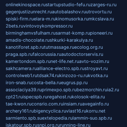
onlinekinospace.ru
startupstudio-fefu.ru
zarges-ru.ru
gegenjustizunrecht.ru
autobalashov.ru
utrovortu.ru
spiski-firm.ru
elara-m.ru
kinomusorka.ru
mkcslava.ru
2bets.ru
vintovoykompressor.ru
birminghamvsfulham.ru
sarmat-komp.ru
pioneeri.ru
amadis-chocolate.ru
shkurki-karakulya.ru
kanotiforet.spb.ru
tutmassage.ru
ecolog.org.ru
praga.spb.ru
falcorussia.ru
autodoctorservis.ru
kamertondom.spb.ru
net-life.net.ru
avto-vozim.ru
sakhcamera.ru
alliance-electro.spb.ru
stroyavt.ru
controlweb1.ru
tdsak74.ru
kinzozo-ru.ru
kvotka.ru
iron-snab.ru
costa-bella.ru
eugrus.pp.ru
associaciya39.ru
primexpo.spb.ru
bezmorchin.ru
ia2.ru
cpt21.ru
ispecspb.ru
regahost.ru
kolosok-elita.ru
tae-kwon.ru
consrio.com.ru
insiam.ru
avegainfo.ru
archery161.ru
bigencyclica.ru
vlast16.ru
korru.net
sarmiento.spb.su
extelopedia.ru
lammin-suo.spb.ru
iskatour.spb.ru
snpi.org.ru
running-line.ru