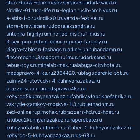
store-brawl-stars.ru
kts-services.ru
dark-sand.ru
sindika-01.ru
sp-life.ru
x-legion.ru
sib-archives.ru
e-abis-1-c.ru
sindika01.ru
venda-festival.ru
store-brawlstars.ru
dooraleksandria.ru
antenna-highly.ru
mine-lab-msk.ru
1-mus.ru
3-sex-porn.ru
ban-damn.ru
purse-factory.ru
viagra-tablet.ru
fasbags.ru
adler-jun.ru
bandamn.ru
fincontech.ru
3sexporn.ru
1mus.ru
darksand.ru
rebus-toys.ru
minelab-msk.ru
alabuga-cityhotel.ru
medsprawo-4-ka.ru
2864420.ru
blagodarenie-spb.ru
zajmy24.ru
tovudyi-4-kuhnyanazakaz.ru
brazzerscom.ru
medsprawo4ka.ru
xehyroo5kuhnyanazakaz.ru
fabrikayfabrikaefabrika.ru
vskrytie-zamkov-moskva-113.ru
biletnadom.ru
zed-online.ru
pimchax.ru
brazzers-hd.ru
z-host.ru
kitubeu2kuhnyanazakaz.ru
naperekate.ru
kuhnyaofabrikaufabrik.ru
kitubeu-2-kuhnyanazakaz.ru
xehyroo-5-kuhnyanazakaz.ru
cs-68.ru