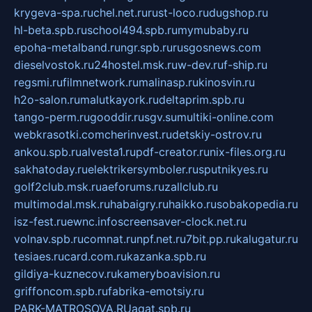
krygeva-spa.ru
chel.net.ru
rust-loco.ru
dugshop.ru
hl-beta.spb.ru
school494.spb.ru
mymubaby.ru
epoha-metalband.ru
ngr.spb.ru
rusgosnews.com
dieselvostok.ru
24hostel.msk.ru
w-dev.ru
f-ship.ru
regsmi.ru
filmnetwork.ru
malinasp.ru
kinosvin.ru
h2o-salon.ru
malutkayork.ru
deltaprim.spb.ru
tango-perm.ru
gooddir.ru
sgv.su
multiki-online.com
webkrasotki.com
cherinvest.ru
detskiy-ostrov.ru
ankou.spb.ru
alvesta1.ru
pdf-creator.ru
nix-files.org.ru
sakhatoday.ru
elektrikersymboler.ru
sputnikyes.ru
golf2club.msk.ru
aeforums.ru
zallclub.ru
multimodal.msk.ru
habaigry.ru
haikko.ru
sobakopedia.ru
isz-fest.ru
ewnc.info
screensaver-clock.net.ru
volnav.spb.ru
comnat.ru
npf.net.ru
7bit.pp.ru
kalugatur.ru
tesiaes.ru
card.com.ru
kazanka.spb.ru
gildiya-kuznecov.ru
kameryboavision.ru
griffoncom.spb.ru
fabrika-emotsiy.ru
PARK-MATROSOVA.RU
agat.spb.ru