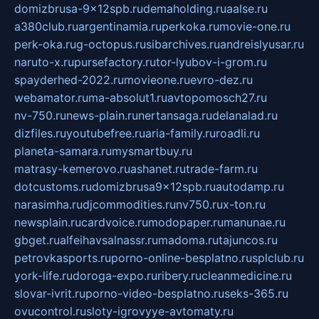
domizbrusa-9x12spb.ru
demaholding.ru
aalse.ru
a380club.ru
argentinamia.ru
perkoka.ru
movie-one.ru
perk-oka.ru
g-octopus.ru
sibarchives.ru
andreislyusar.ru
naruto-x.ru
pursefactory.ru
tor-lyubov-i-grom.ru
spayderhed-2022.ru
movieone.ru
evro-dez.ru
webamator.ru
ma-absolut1.ru
avtopomosch27.ru
nv-750.ru
news-plain.ru
nertansaga.ru
delanalad.ru
dizfiles.ru
youtubefree.ru
aria-family.ru
roadli.ru
planeta-samara.ru
mysmartbuy.ru
matrasy-kemerovo.ru
ashanet.ru
trade-farm.ru
dotcustoms.ru
domizbrusa9x12spb.ru
autodamp.ru
narasimha.ru
djcommodities.ru
nv750.ru
x-ton.ru
newsplain.ru
cardvoice.ru
modopaper.ru
manunae.ru
gbget.ru
alfeihavsalnassr.ru
madoma.ru
tajuncos.ru
petrovkasports.ru
porno-online-besplatno.ru
splclub.ru
york-life.ru
doroga-expo.ru
ribery.ru
cleanmedicine.ru
slovar-ivrit.ru
porno-video-besplatno.ru
seks-365.ru
ovucontrol.ru
sloty-igrovyye-avtomaty.ru