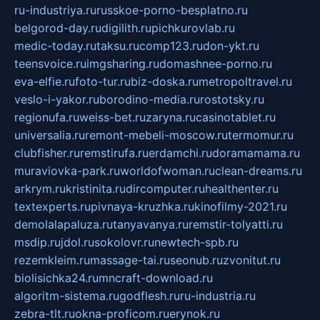
ru-industriya.ru
russkoe-porno-besplatno.ru
belgorod-day.ru
digilith.ru
pichkurovlab.ru
medic-today.ru
taksu.ru
comp123.ru
don-ykt.ru
teensvoice.ru
imgsharing.ru
domashnee-porno.ru
eva-elfie.ru
foto-tur.ru
biz-doska.ru
metropoltravel.ru
veslo-i-yakor.ru
borodino-media.ru
rostotsky.ru
regionufa.ru
weiss-bet.ru
zaryna.ru
casinotablet.ru
universalia.ru
remont-mebeli-moscow.ru
termomur.ru
clubfisher.ru
remstirufa.ru
erdamchi.ru
doramamama.ru
muraviovka-park.ru
worldofwoman.ru
clean-dreams.ru
arkrym.ru
kristinita.ru
dircomputer.ru
healthenter.ru
textexperts.ru
pivnaya-kruzhka.ru
kinofilmy-2021.ru
demolalapaluza.ru
tanyavanya.ru
remstir-tolyatti.ru
msdip.ru
jdol.ru
sokolovr.ru
newtech-spb.ru
rezemkleim.ru
massage-tai.ru
seonub.ru
zvonitut.ru
biolisichka24.ru
mncraft-download.ru
algoritm-sistema.ru
godflesh.ru
ru-industria.ru
zebra-tlt.ru
okna-proficom.ru
erynok.ru