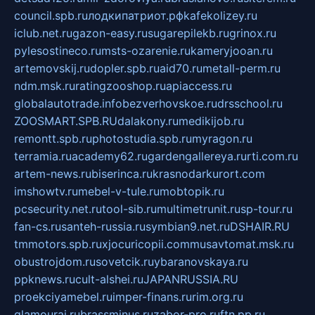
council.spb.ru
лодкипатриот.рф
kafekolizey.ru
iclub.net.ru
gazon-easy.ru
sugarepilekb.ru
grinox.ru
pylesostineco.ru
msts-ozarenie.ru
kameryjooan.ru
artemovskij.ru
dopler.spb.ru
aid70.ru
metall-perm.ru
ndm.msk.ru
ratingzooshop.ru
apiaccess.ru
globalautotrade.info
bezverhovskoe.ru
drsschool.ru
ZOOSMART.SPB.RU
dalakony.ru
medikijob.ru
remontt.spb.ru
photostudia.spb.ru
myragon.ru
terramia.ru
academy62.ru
gardengallereya.ru
rti.com.ru
artem-news.ru
biserinca.ru
krasnodarkurort.com
imshowtv.ru
mebel-v-tule.ru
mobtopik.ru
pcsecurity.net.ru
tool-sib.ru
multimetrunit.ru
sp-tour.ru
fan-cs.ru
santeh-russia.ru
symbian9.net.ru
DSHAIR.RU
tmmotors.spb.ru
xjocuricopii.com
musavtomat.msk.ru
obustrojdom.ru
sovetcik.ru
ybaranovskaya.ru
ppknews.ru
cult-alshei.ru
JAPANRUSSIA.RU
proekciyamebel.ru
imper-finans.ru
rim.org.ru
glamourai.ru
brassminus.ru
zabor-pro.ru
ftn.pp.ru