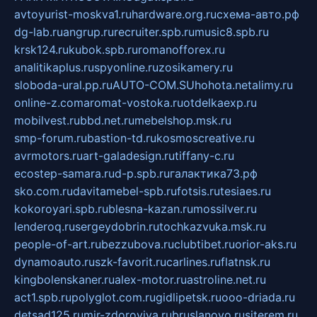
avtoyurist-moskva1.ru
hardware.org.ru
схема-авто.рф
dg-lab.ru
angrup.ru
recruiter.spb.ru
music8.spb.ru
krsk124.ru
kubok.spb.ru
romanofforex.ru
analitikaplus.ru
spyonline.ru
zosikamery.ru
sloboda-ural.pp.ru
AUTO-COM.SU
hohota.net
alimy.ru
online-z.com
aromat-vostoka.ru
otdelkaexp.ru
mobilvest.ru
bbd.net.ru
mebelshop.msk.ru
smp-forum.ru
bastion-td.ru
kosmoscreative.ru
avrmotors.ru
art-galadesign.ru
tiffany-c.ru
ecostep-samara.ru
d-p.spb.ru
галактика73.рф
sko.com.ru
davitamebel-spb.ru
fotsis.ru
tesiaes.ru
kokoroyari.spb.ru
blesna-kazan.ru
mossilver.ru
lenderoq.ru
sergeydobrin.ru
tochkazvuka.msk.ru
people-of-art.ru
bezzubova.ru
clubtibet.ru
orior-aks.ru
dynamoauto.ru
szk-favorit.ru
carlines.ru
flatnsk.ru
kingbolenskaner.ru
alex-motor.ru
astroline.net.ru
act1.spb.ru
polyglot.com.ru
gidlipetsk.ru
ooo-driada.ru
detsad125.ru
mir-zdoroviya.ru
bruslanovo.ru
siterem.ru