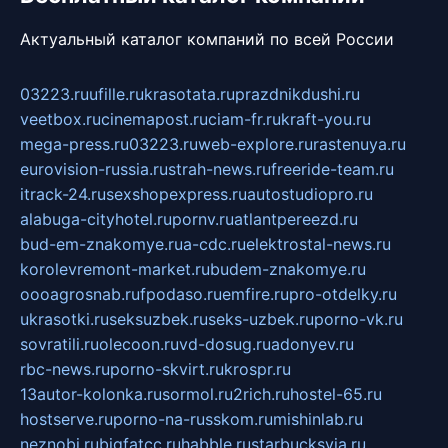
Актуальный каталог компаний по всей России
03223.ru
ufille.ru
krasotata.ru
prazdnikdushi.ru
veetbox.ru
cinemapost.ru
ciam-fr.ru
kraft-you.ru
mega-press.ru
03223.ru
web-explore.ru
rastenuya.ru
eurovision-russia.ru
strah-news.ru
freeride-team.ru
itrack-24.ru
sexshopexpress.ru
autostudiopro.ru
alabuga-cityhotel.ru
pornv.ru
atlantpereezd.ru
bud-em-znakomye.ru
a-cdc.ru
elektrostal-news.ru
korolevremont-market.ru
budem-znakomye.ru
oooagrosnab.ru
fpodaso.ru
emfire.ru
pro-otdelky.ru
ukrasotki.ru
seksuzbek.ru
seks-uzbek.ru
porno-vk.ru
sovratili.ru
olecoon.ru
vd-dosug.ru
adonyev.ru
rbc-news.ru
porno-skvirt.ru
krospr.ru
13autor-kolonka.ru
sormol.ru
2rich.ru
hostel-65.ru
hostserve.ru
porno-na-russkom.ru
mishinlab.ru
neznobi.ru
bigfatcc.ru
habble.ru
starbucksvia.ru