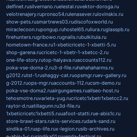
delfinet.ru
silvernano.ru
elestal.ru
vektor-doroga.ru
velotrenajery.ru
pronso54.ru
lenasever.ru
lovinskix.ru
show-pets.ru
smartnews03.ru
discofoxworld.ru
miraclecoon.ru
pongup.ru
hostel65.ru
liura.ru
glasspb.ru
firehunters.ru
gribowo.ru
gnalis.ru
bulkitula.ru
hometown-france.ru
1-xbeticricetc-1-xbetti-5.ru
shop-garena.ru
cricetc-1-xbetr-1-xbetcc-2.ru
one-life-story.ru
top-halyava.ru
accounts112.ru
poka-vse-doma-2.ru
3-d-file.ru
hahahaharms.ru
g2012.ru
tst-1.ru
shaggy-cat.ru
opsmgr.ru
ev-gallery.ru
g-2012.ru
ops-mgr.ru
accounts-112.ru
csm-demo.ru
poka-vse-doma2.ru
airgungames.ru
allseo-host.ru
tehosmotre.ru
varieta-yug.ru
cricetc1xbetr1xbetcc2.ru
raytor-d.ru
atillagunn.ru
3d-file.ru
1xbeticricetc1xbetti5.ru
uafoot-statti.ru
e-abis1c.ru
store-brawl-stars.ru
kts-services.ru
dark-sand.ru
sindika-01.ru
sp-life.ru
x-legion.ru
sib-archives.ru
e-abis-1-c.ru
sindika01.ru
venda-festival.ru