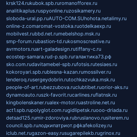
krsk124.ru
kubok.spb.ru
romanofforex.ru
analitikaplus.ru
spyonline.ru
zosikamery.ru
sloboda-ural.pp.ru
AUTO-COM.SU
hohota.net
alimy.ru
online-z.com
aromat-vostoka.ru
otdelkaexp.ru
mobilvest.ru
bbd.net.ru
mebelshop.msk.ru
smp-forum.ru
bastion-td.ru
kosmoscreative.ru
avrmotors.ru
art-galadesign.ru
tiffany-c.ru
ecostep-samara.ru
d-p.spb.ru
галактика73.рф
sko.com.ru
davitamebel-spb.ru
fotsis.ru
tesiaes.ru
kokoroyari.spb.ru
blesna-kazan.ru
mossilver.ru
lenderoq.ru
sergeydobrin.ru
tochkazvuka.msk.ru
people-of-art.ru
bezzubova.ru
clubtibet.ru
orior-aks.ru
dynamoauto.ru
szk-favorit.ru
carlines.ru
flatnsk.ru
kingbolenskaner.ru
alex-motor.ru
astroline.net.ru
act1.spb.ru
polyglot.com.ru
gidlipetsk.ru
ooo-driada.ru
detsad125.ru
mir-zdoroviya.ru
bruslanovo.ru
siterem.ru
council.spb.ru
лодкипатриот.рф
kafekolizey.ru
iclub.net.ru
gazon-easy.ru
sugarepilekb.ru
grinox.ru