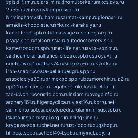
spiski-firm.ru
elara-m.ru
kinomusorka.ru
mkcslava.ru
2bets.ru
vintovoykompressor.ru
birminghamvsfulham.ru
sarmat-komp.ru
pioneeri.ru
amadis-chocolate.ru
shkurki-karakulya.ru
kanotiforet.spb.ru
tutmassage.ru
ecolog.org.ru
praga.spb.ru
falcorussia.ru
autodoctorservis.ru
kamertondom.spb.ru
net-life.net.ru
avto-vozim.ru
sakhcamera.ru
alliance-electro.spb.ru
stroyavt.ru
controlweb1.ru
tdsak74.ru
kinzozo-ru.ru
kvotka.ru
iron-snab.ru
costa-bella.ru
eugrus.pp.ru
associaciya39.ru
primexpo.spb.ru
bezmorchin.ru
ia2.ru
cpt21.ru
ispecspb.ru
regahost.ru
kolosok-elita.ru
tae-kwon.ru
consrio.com.ru
insiam.ru
avegainfo.ru
archery161.ru
bigencyclica.ru
vlast16.ru
korru.net
sarmiento.spb.su
extelopedia.ru
lammin-suo.spb.ru
iskatour.spb.ru
snpi.org.ru
running-line.ru
krygeva-spa.ru
chel.net.ru
rust-loco.ru
dugshop.ru
hl-beta.spb.ru
school494.spb.ru
mymubaby.ru