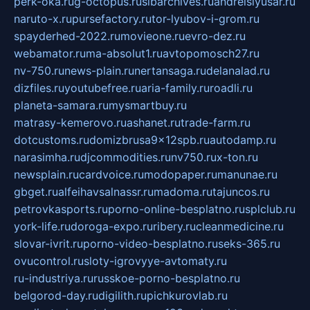
perk-oka.ru
g-octopus.ru
sibarchives.ru
andreislyusar.ru
naruto-x.ru
pursefactory.ru
tor-lyubov-i-grom.ru
spayderhed-2022.ru
movieone.ru
evro-dez.ru
webamator.ru
ma-absolut1.ru
avtopomosch27.ru
nv-750.ru
news-plain.ru
nertansaga.ru
delanalad.ru
dizfiles.ru
youtubefree.ru
aria-family.ru
roadli.ru
planeta-samara.ru
mysmartbuy.ru
matrasy-kemerovo.ru
ashanet.ru
trade-farm.ru
dotcustoms.ru
domizbrusa9x12spb.ru
autodamp.ru
narasimha.ru
djcommodities.ru
nv750.ru
x-ton.ru
newsplain.ru
cardvoice.ru
modopaper.ru
manunae.ru
gbget.ru
alfeihavsalnassr.ru
madoma.ru
tajuncos.ru
petrovkasports.ru
porno-online-besplatno.ru
splclub.ru
york-life.ru
doroga-expo.ru
ribery.ru
cleanmedicine.ru
slovar-ivrit.ru
porno-video-besplatno.ru
seks-365.ru
ovucontrol.ru
sloty-igrovyye-avtomaty.ru
ru-industriya.ru
russkoe-porno-besplatno.ru
belgorod-day.ru
digilith.ru
pichkurovlab.ru