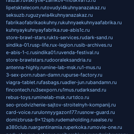
lipetsktelecom.ru
tovudyi4kuhnyanazakaz.ru
seksuzb.ru
guzywia4kuhnyanazakaz.ru
fabrikaofabrikaokuhny.ru
kuhnyaekuhnyaafabrika.ru
kuhnyaykuhnyayfabrika.ru
e-abis1c.ru
store-brawl-stars.ru
kts-services.ru
dark-sand.ru
sindika-01.ru
sp-life.ru
x-legion.ru
sib-archives.ru
e-abis-1-c.ru
sindika01.ru
venda-festival.ru
store-brawlstars.ru
dooraleksandria.ru
antenna-highly.ru
mine-lab-msk.ru
1-mus.ru
3-sex-porn.ru
ban-damn.ru
purse-factory.ru
viagra-tablet.ru
fasbags.ru
adler-jun.ru
bandamn.ru
fincontech.ru
3sexporn.ru
1mus.ru
darksand.ru
rebus-toys.ru
minelab-msk.ru
rtdco.ru
seo-prodvizhenie-sajtov-stroitelnyh-kompanij.ru
card-voice.ru
rulonnyygazon177.ru
snow-guard.ru
domizbrusa-9x12spb.ru
demaholding.ru
aalse.ru
a380club.ru
argentinamia.ru
perkoka.ru
movie-one.ru