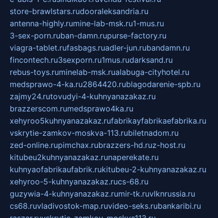
store-brawlstars.ru
dooraleksandria.ru
antenna-highly.ru
mine-lab-msk.ru
1-mus.ru
3-sex-porn.ru
ban-damn.ru
purse-factory.ru
viagra-tablet.ru
fasbags.ru
adler-jun.ru
bandamn.ru
fincontech.ru
3sexporn.ru
1mus.ru
darksand.ru
rebus-toys.ru
minelab-msk.ru
alabuga-cityhotel.ru
medsprawo-4-ka.ru
2864420.ru
blagodarenie-spb.ru
zajmy24.ru
tovudyi-4-kuhnyanazakaz.ru
brazzerscom.ru
medsprawo4ka.ru
xehyroo5kuhnyanazakaz.ru
fabrikayfabrikaefabrika.ru
vskrytie-zamkov-moskva-113.ru
biletnadom.ru
zed-online.ru
pimchax.ru
brazzers-hd.ru
z-host.ru
kitubeu2kuhnyanazakaz.ru
naperekate.ru
kuhnyaofabrikaufabrik.ru
kitubeu-2-kuhnyanazakaz.ru
xehyroo-5-kuhnyanazakaz.ru
cs-68.ru
guzywia-4-kuhnyanazakaz.ru
mir-tk.ru
vlknrussia.ru
cs68.ru
vladivostok-map.ru
video-seks.ru
bankaribi.ru
raszar.ru
vskrytie-zamkov-moskva113.ru