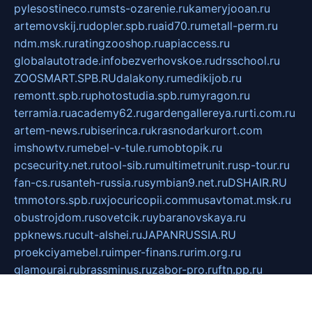
pylesostineco.ru
msts-ozarenie.ru
kameryjooan.ru
artemovskij.ru
dopler.spb.ru
aid70.ru
metall-perm.ru
ndm.msk.ru
ratingzooshop.ru
apiaccess.ru
globalautotrade.info
bezverhovskoe.ru
drsschool.ru
ZOOSMART.SPB.RU
dalakony.ru
medikijob.ru
remontt.spb.ru
photostudia.spb.ru
myragon.ru
terramia.ru
academy62.ru
gardengallereya.ru
rti.com.ru
artem-news.ru
biserinca.ru
krasnodarkurort.com
imshowtv.ru
mebel-v-tule.ru
mobtopik.ru
pcsecurity.net.ru
tool-sib.ru
multimetrunit.ru
sp-tour.ru
fan-cs.ru
santeh-russia.ru
symbian9.net.ru
DSHAIR.RU
tmmotors.spb.ru
xjocuricopii.com
musavtomat.msk.ru
obustrojdom.ru
sovetcik.ru
ybaranovskaya.ru
ppknews.ru
cult-alshei.ru
JAPANRUSSIA.RU
proekciyamebel.ru
imper-finans.ru
rim.org.ru
glamourai.ru
brassminus.ru
zabor-pro.ru
ftn.pp.ru
dorogoe58.ru
laimengpacker.ru
kuzova-zapchasti.ru
sageerp.ru
taxodrom.ru
dsrazvitie.ru
hardcity.net.ru