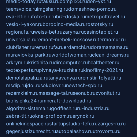
medic-today.ru
taksu.ru
comp123.ru
don-ykt.ru
teensvoice.ru
imgsharing.ru
domashnee-porno.ru
eva-elfie.ru
foto-tur.ru
biz-doska.ru
metropoltravel.ru
veslo-i-yakor.ru
borodino-media.ru
rostotsky.ru
regionufa.ru
weiss-bet.ru
zaryna.ru
casinotablet.ru
universalia.ru
remont-mebeli-moscow.ru
termomur.ru
clubfisher.ru
remstirufa.ru
erdamchi.ru
doramamama.ru
muraviovka-park.ru
worldofwoman.ru
clean-dreams.ru
arkrym.ru
kristinita.ru
dircomputer.ru
healthenter.ru
textexperts.ru
pivnaya-kruzhka.ru
kinofilmy-2021.ru
demolalapaluza.ru
tanyavanya.ru
remstir-tolyatti.ru
msdip.ru
jdol.ru
sokolovr.ru
newtech-spb.ru
rezemkleim.ru
massage-tai.ru
seonub.ru
zvonitut.ru
biolisichka24.ru
mncraft-download.ru
algoritm-sistema.ru
godflesh.ru
ru-industria.ru
zebra-tlt.ru
okna-proficom.ru
erynok.ru
onlinekinospace.ru
startupstudio-fefu.ru
zarges-ru.ru
gegenjustizunrecht.ru
autobalashov.ru
utrovortu.ru