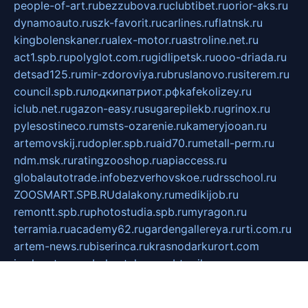
people-of-art.ru
bezzubova.ru
clubtibet.ru
orior-aks.ru
dynamoauto.ru
szk-favorit.ru
carlines.ru
flatnsk.ru
kingbolenskaner.ru
alex-motor.ru
astroline.net.ru
act1.spb.ru
polyglot.com.ru
gidlipetsk.ru
ooo-driada.ru
detsad125.ru
mir-zdoroviya.ru
bruslanovo.ru
siterem.ru
council.spb.ru
лодкипатриот.рф
kafekolizey.ru
iclub.net.ru
gazon-easy.ru
sugarepilekb.ru
grinox.ru
pylesostineco.ru
msts-ozarenie.ru
kameryjooan.ru
artemovskij.ru
dopler.spb.ru
aid70.ru
metall-perm.ru
ndm.msk.ru
ratingzooshop.ru
apiaccess.ru
globalautotrade.info
bezverhovskoe.ru
drsschool.ru
ZOOSMART.SPB.RU
dalakony.ru
medikijob.ru
remontt.spb.ru
photostudia.spb.ru
myragon.ru
terramia.ru
academy62.ru
gardengallereya.ru
rti.com.ru
artem-news.ru
biserinca.ru
krasnodarkurort.com
imshowtv.ru
mebel-v-tule.ru
mobtopik.ru
pcsecurity.net.ru
tool-sib.ru
multimetrunit.ru
sp-tour.ru
fan-cs.ru
santeh-russia.ru
symbian9.net.ru
DSHAIR.RU