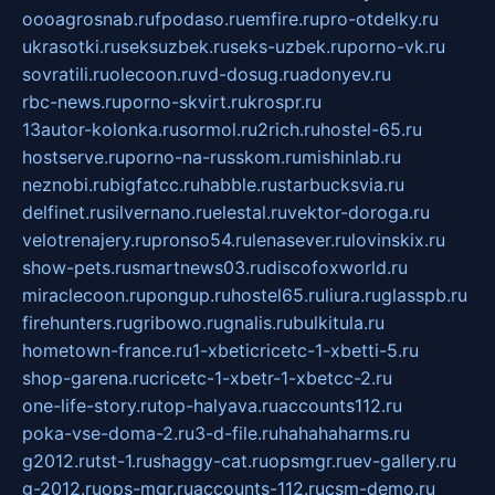
oooagrosnab.ru
fpodaso.ru
emfire.ru
pro-otdelky.ru
ukrasotki.ru
seksuzbek.ru
seks-uzbek.ru
porno-vk.ru
sovratili.ru
olecoon.ru
vd-dosug.ru
adonyev.ru
rbc-news.ru
porno-skvirt.ru
krospr.ru
13autor-kolonka.ru
sormol.ru
2rich.ru
hostel-65.ru
hostserve.ru
porno-na-russkom.ru
mishinlab.ru
neznobi.ru
bigfatcc.ru
habble.ru
starbucksvia.ru
delfinet.ru
silvernano.ru
elestal.ru
vektor-doroga.ru
velotrenajery.ru
pronso54.ru
lenasever.ru
lovinskix.ru
show-pets.ru
smartnews03.ru
discofoxworld.ru
miraclecoon.ru
pongup.ru
hostel65.ru
liura.ru
glasspb.ru
firehunters.ru
gribowo.ru
gnalis.ru
bulkitula.ru
hometown-france.ru
1-xbeticricetc-1-xbetti-5.ru
shop-garena.ru
cricetc-1-xbetr-1-xbetcc-2.ru
one-life-story.ru
top-halyava.ru
accounts112.ru
poka-vse-doma-2.ru
3-d-file.ru
hahahaharms.ru
g2012.ru
tst-1.ru
shaggy-cat.ru
opsmgr.ru
ev-gallery.ru
g-2012.ru
ops-mgr.ru
accounts-112.ru
csm-demo.ru