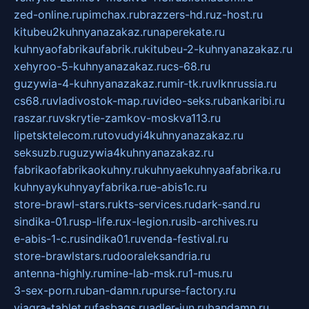
zed-online.ru
pimchax.ru
brazzers-hd.ru
z-host.ru
kitubeu2kuhnyanazakaz.ru
naperekate.ru
kuhnyaofabrikaufabrik.ru
kitubeu-2-kuhnyanazakaz.ru
xehyroo-5-kuhnyanazakaz.ru
cs-68.ru
guzywia-4-kuhnyanazakaz.ru
mir-tk.ru
vlknrussia.ru
cs68.ru
vladivostok-map.ru
video-seks.ru
bankaribi.ru
raszar.ru
vskrytie-zamkov-moskva113.ru
lipetsktelecom.ru
tovudyi4kuhnyanazakaz.ru
seksuzb.ru
guzywia4kuhnyanazakaz.ru
fabrikaofabrikaokuhny.ru
kuhnyaekuhnyaafabrika.ru
kuhnyaykuhnyayfabrika.ru
e-abis1c.ru
store-brawl-stars.ru
kts-services.ru
dark-sand.ru
sindika-01.ru
sp-life.ru
x-legion.ru
sib-archives.ru
e-abis-1-c.ru
sindika01.ru
venda-festival.ru
store-brawlstars.ru
dooraleksandria.ru
antenna-highly.ru
mine-lab-msk.ru
1-mus.ru
3-sex-porn.ru
ban-damn.ru
purse-factory.ru
viagra-tablet.ru
fasbags.ru
adler-jun.ru
bandamn.ru