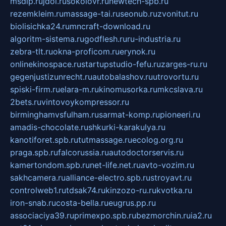
msdip.ru
jdol.ru
sokolovr.ru
newtech-spb.ru
rezemkleim.ru
massage-tai.ru
seonub.ru
zvonitut.ru
biolisichka24.ru
mncraft-download.ru
algoritm-sistema.ru
godflesh.ru
ru-industria.ru
zebra-tlt.ru
okna-proficom.ru
erynok.ru
onlinekinospace.ru
startupstudio-fefu.ru
zarges-ru.ru
gegenjustizunrecht.ru
autobalashov.ru
utrovortu.ru
spiski-firm.ru
elara-m.ru
kinomusorka.ru
mkcslava.ru
2bets.ru
vintovoykompressor.ru
birminghamvsfulham.ru
sarmat-komp.ru
pioneeri.ru
amadis-chocolate.ru
shkurki-karakulya.ru
kanotiforet.spb.ru
tutmassage.ru
ecolog.org.ru
praga.spb.ru
falcorussia.ru
autodoctorservis.ru
kamertondom.spb.ru
net-life.net.ru
avto-vozim.ru
sakhcamera.ru
alliance-electro.spb.ru
stroyavt.ru
controlweb1.ru
tdsak74.ru
kinzozo-ru.ru
kvotka.ru
iron-snab.ru
costa-bella.ru
eugrus.pp.ru
associaciya39.ru
primexpo.spb.ru
bezmorchin.ru
ia2.ru