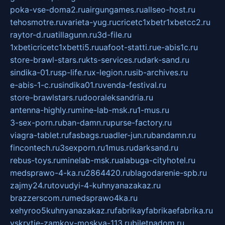
poka-vse-doma2.ru
airgungames.ru
allseo-host.ru
tehosmotre.ru
varieta-yug.ru
cricetc1xbetr1xbetcc2.ru
raytor-d.ru
atillagunn.ru
3d-file.ru
1xbeticricetc1xbetti5.ru
uafoot-statti.ru
e-abis1c.ru
store-brawl-stars.ru
kts-services.ru
dark-sand.ru
sindika-01.ru
sp-life.ru
x-legion.ru
sib-archives.ru
e-abis-1-c.ru
sindika01.ru
venda-festival.ru
store-brawlstars.ru
dooraleksandria.ru
antenna-highly.ru
mine-lab-msk.ru
1-mus.ru
3-sex-porn.ru
ban-damn.ru
purse-factory.ru
viagra-tablet.ru
fasbags.ru
adler-jun.ru
bandamn.ru
fincontech.ru
3sexporn.ru
1mus.ru
darksand.ru
rebus-toys.ru
minelab-msk.ru
alabuga-cityhotel.ru
medsprawo-4-ka.ru
2864420.ru
blagodarenie-spb.ru
zajmy24.ru
tovudyi-4-kuhnyanazakaz.ru
brazzerscom.ru
medsprawo4ka.ru
xehyroo5kuhnyanazakaz.ru
fabrikayfabrikaefabrika.ru
vskrytie-zamkov-moskva-113.ru
biletnadom.ru