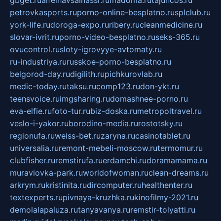
petrovkasports.ru
porno-online-besplatno.ru
splclub.ru
york-life.ru
doroga-expo.ru
ribery.ru
cleanmedicine.ru
slovar-ivrit.ru
porno-video-besplatno.ru
seks-365.ru
ovucontrol.ru
sloty-igrovyye-avtomaty.ru
ru-industriya.ru
russkoe-porno-besplatno.ru
belgorod-day.ru
digilith.ru
pichkurovlab.ru
medic-today.ru
taksu.ru
comp123.ru
don-ykt.ru
teensvoice.ru
imgsharing.ru
domashnee-porno.ru
eva-elfie.ru
foto-tur.ru
biz-doska.ru
metropoltravel.ru
veslo-i-yakor.ru
borodino-media.ru
rostotsky.ru
regionufa.ru
weiss-bet.ru
zaryna.ru
casinotablet.ru
universalia.ru
remont-mebeli-moscow.ru
termomur.ru
clubfisher.ru
remstirufa.ru
erdamchi.ru
doramamama.ru
muraviovka-park.ru
worldofwoman.ru
clean-dreams.ru
arkrym.ru
kristinita.ru
dircomputer.ru
healthenter.ru
textexperts.ru
pivnaya-kruzhka.ru
kinofilmy-2021.ru
demolalapaluza.ru
tanyavanya.ru
remstir-tolyatti.ru