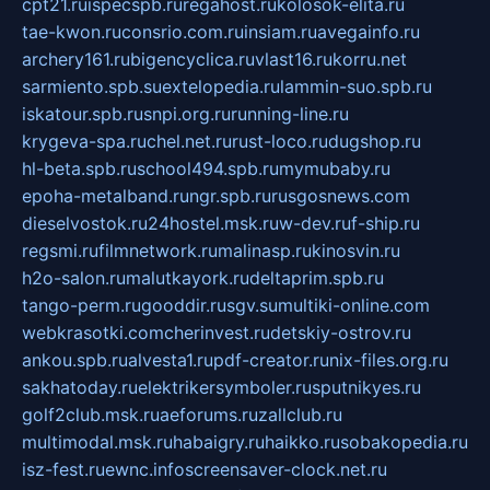
cpt21.ru
ispecspb.ru
regahost.ru
kolosok-elita.ru
tae-kwon.ru
consrio.com.ru
insiam.ru
avegainfo.ru
archery161.ru
bigencyclica.ru
vlast16.ru
korru.net
sarmiento.spb.su
extelopedia.ru
lammin-suo.spb.ru
iskatour.spb.ru
snpi.org.ru
running-line.ru
krygeva-spa.ru
chel.net.ru
rust-loco.ru
dugshop.ru
hl-beta.spb.ru
school494.spb.ru
mymubaby.ru
epoha-metalband.ru
ngr.spb.ru
rusgosnews.com
dieselvostok.ru
24hostel.msk.ru
w-dev.ru
f-ship.ru
regsmi.ru
filmnetwork.ru
malinasp.ru
kinosvin.ru
h2o-salon.ru
malutkayork.ru
deltaprim.spb.ru
tango-perm.ru
gooddir.ru
sgv.su
multiki-online.com
webkrasotki.com
cherinvest.ru
detskiy-ostrov.ru
ankou.spb.ru
alvesta1.ru
pdf-creator.ru
nix-files.org.ru
sakhatoday.ru
elektrikersymboler.ru
sputnikyes.ru
golf2club.msk.ru
aeforums.ru
zallclub.ru
multimodal.msk.ru
habaigry.ru
haikko.ru
sobakopedia.ru
isz-fest.ru
ewnc.info
screensaver-clock.net.ru