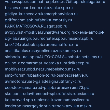
volnav.spb.ru
comnat.ru
npf.net.ru
7bit.pp.ru
kalugatur.ru
tesiaes.ru
card.com.ru
kazanka.spb.ru
gildiya-kuznecov.ru
kameryboavision.ru
griffoncom.spb.ru
fabrika-emotsiy.ru
PARK-MATROSOVA.RU
agat.spb.ru
avtoyurist-moskva1.ru
hardware.org.ru
схема-авто.рф
dg-lab.ru
angrup.ru
recruiter.spb.ru
music8.spb.ru
krsk124.ru
kubok.spb.ru
romanofforex.ru
analitikaplus.ru
spyonline.ru
zosikamery.ru
sloboda-ural.pp.ru
AUTO-COM.SU
hohota.net
alimy.ru
online-z.com
aromat-vostoka.ru
otdelkaexp.ru
mobilvest.ru
bbd.net.ru
mebelshop.msk.ru
smp-forum.ru
bastion-td.ru
kosmoscreative.ru
avrmotors.ru
art-galadesign.ru
tiffany-c.ru
ecostep-samara.ru
d-p.spb.ru
галактика73.рф
sko.com.ru
davitamebel-spb.ru
fotsis.ru
tesiaes.ru
kokoroyari.spb.ru
blesna-kazan.ru
mossilver.ru
lenderoq.ru
sergeydobrin.ru
tochkazvuka.msk.ru