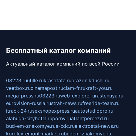
Бесплатный каталог компаний
Актуальный каталог компаний по всей России
03223.ru
ufille.ru
krasotata.ru
prazdnikdushi.ru
veetbox.ru
cinemapost.ru
ciam-fr.ru
kraft-you.ru
mega-press.ru
03223.ru
web-explore.ru
rastenuya.ru
eurovision-russia.ru
strah-news.ru
freeride-team.ru
itrack-24.ru
sexshopexpress.ru
autostudiopro.ru
alabuga-cityhotel.ru
pornv.ru
atlantpereezd.ru
bud-em-znakomye.ru
a-cdc.ru
elektrostal-news.ru
korolevremont-market.ru
budem-znakomye.ru