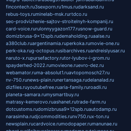
fincontech.ru
3sexporn.ru
1mus.ru
darksand.ru
rebus-toys.ru
minelab-msk.ru
rtdco.ru
seo-prodvizhenie-sajtov-stroitelnyh-kompanij.ru
card-voice.ru
rulonnyygazon177.ru
snow-guard.ru
domizbrusa-9x12spb.ru
demaholding.ru
aalse.ru
a380club.ru
argentinamia.ru
perkoka.ru
movie-one.ru
perk-oka.ru
g-octopus.ru
sibarchives.ru
andreislyusar.ru
naruto-x.ru
pursefactory.ru
tor-lyubov-i-grom.ru
spayderhed-2022.ru
movieone.ru
evro-dez.ru
webamator.ru
ma-absolut1.ru
avtopomosch27.ru
nv-750.ru
news-plain.ru
nertansaga.ru
delanalad.ru
dizfiles.ru
youtubefree.ru
aria-family.ru
roadli.ru
planeta-samara.ru
mysmartbuy.ru
matrasy-kemerovo.ru
ashanet.ru
trade-farm.ru
dotcustoms.ru
domizbrusa9x12spb.ru
autodamp.ru
narasimha.ru
djcommodities.ru
nv750.ru
x-ton.ru
newsplain.ru
cardvoice.ru
modopaper.ru
manunae.ru
gbget.ru
alfeihavsalnassr.ru
madoma.ru
tajuncos.ru