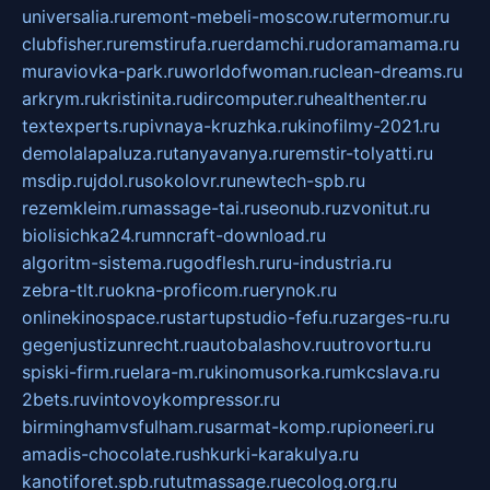
universalia.ru
remont-mebeli-moscow.ru
termomur.ru
clubfisher.ru
remstirufa.ru
erdamchi.ru
doramamama.ru
muraviovka-park.ru
worldofwoman.ru
clean-dreams.ru
arkrym.ru
kristinita.ru
dircomputer.ru
healthenter.ru
textexperts.ru
pivnaya-kruzhka.ru
kinofilmy-2021.ru
demolalapaluza.ru
tanyavanya.ru
remstir-tolyatti.ru
msdip.ru
jdol.ru
sokolovr.ru
newtech-spb.ru
rezemkleim.ru
massage-tai.ru
seonub.ru
zvonitut.ru
biolisichka24.ru
mncraft-download.ru
algoritm-sistema.ru
godflesh.ru
ru-industria.ru
zebra-tlt.ru
okna-proficom.ru
erynok.ru
onlinekinospace.ru
startupstudio-fefu.ru
zarges-ru.ru
gegenjustizunrecht.ru
autobalashov.ru
utrovortu.ru
spiski-firm.ru
elara-m.ru
kinomusorka.ru
mkcslava.ru
2bets.ru
vintovoykompressor.ru
birminghamvsfulham.ru
sarmat-komp.ru
pioneeri.ru
amadis-chocolate.ru
shkurki-karakulya.ru
kanotiforet.spb.ru
tutmassage.ru
ecolog.org.ru