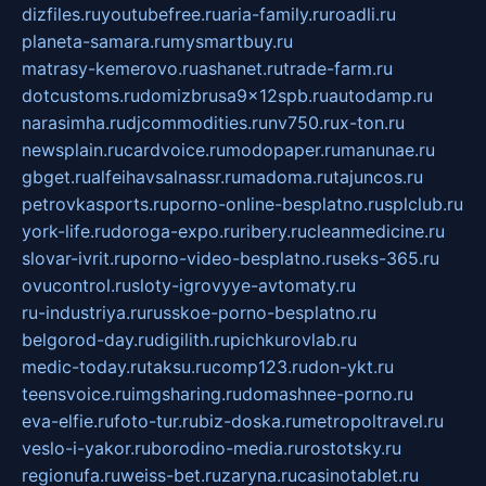
dizfiles.ru
youtubefree.ru
aria-family.ru
roadli.ru
planeta-samara.ru
mysmartbuy.ru
matrasy-kemerovo.ru
ashanet.ru
trade-farm.ru
dotcustoms.ru
domizbrusa9x12spb.ru
autodamp.ru
narasimha.ru
djcommodities.ru
nv750.ru
x-ton.ru
newsplain.ru
cardvoice.ru
modopaper.ru
manunae.ru
gbget.ru
alfeihavsalnassr.ru
madoma.ru
tajuncos.ru
petrovkasports.ru
porno-online-besplatno.ru
splclub.ru
york-life.ru
doroga-expo.ru
ribery.ru
cleanmedicine.ru
slovar-ivrit.ru
porno-video-besplatno.ru
seks-365.ru
ovucontrol.ru
sloty-igrovyye-avtomaty.ru
ru-industriya.ru
russkoe-porno-besplatno.ru
belgorod-day.ru
digilith.ru
pichkurovlab.ru
medic-today.ru
taksu.ru
comp123.ru
don-ykt.ru
teensvoice.ru
imgsharing.ru
domashnee-porno.ru
eva-elfie.ru
foto-tur.ru
biz-doska.ru
metropoltravel.ru
veslo-i-yakor.ru
borodino-media.ru
rostotsky.ru
regionufa.ru
weiss-bet.ru
zaryna.ru
casinotablet.ru