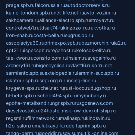
praga.spb.ru
falcorussia.ru
autodoctorservis.ru
kamertondom.spb.ru
net-life.net.ru
avto-vozim.ru
sakhcamera.ru
alliance-electro.spb.ru
stroyavt.ru
controlweb1.ru
tdsak74.ru
kinzozo-ru.ru
kvotka.ru
iron-snab.ru
costa-bella.ru
eugrus.pp.ru
associaciya39.ru
primexpo.spb.ru
bezmorchin.ru
ia2.ru
cpt21.ru
ispecspb.ru
regahost.ru
kolosok-elita.ru
tae-kwon.ru
consrio.com.ru
insiam.ru
avegainfo.ru
archery161.ru
bigencyclica.ru
vlast16.ru
korru.net
sarmiento.spb.su
extelopedia.ru
lammin-suo.spb.ru
iskatour.spb.ru
snpi.org.ru
running-line.ru
krygeva-spa.ru
chel.net.ru
rust-loco.ru
dugshop.ru
hl-beta.spb.ru
school494.spb.ru
mymubaby.ru
epoha-metalband.ru
ngr.spb.ru
rusgosnews.com
dieselvostok.ru
24hostel.msk.ru
w-dev.ru
f-ship.ru
regsmi.ru
filmnetwork.ru
malinasp.ru
kinosvin.ru
h2o-salon.ru
malutkayork.ru
deltaprim.spb.ru
tango-perm.ru
gooddir.ru
sgv.su
multiki-online.com