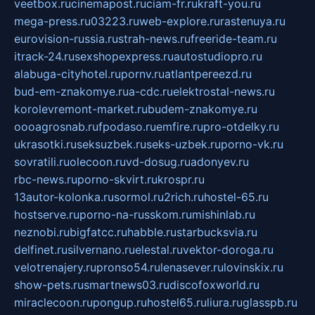
veetbox.ru
cinemapost.ru
ciam-fr.ru
kraft-you.ru
mega-press.ru
03223.ru
web-explore.ru
rastenuya.ru
eurovision-russia.ru
strah-news.ru
freeride-team.ru
itrack-24.ru
sexshopexpress.ru
autostudiopro.ru
alabuga-cityhotel.ru
pornv.ru
atlantpereezd.ru
bud-em-znakomye.ru
a-cdc.ru
elektrostal-news.ru
korolevremont-market.ru
budem-znakomye.ru
oooagrosnab.ru
fpodaso.ru
emfire.ru
pro-otdelky.ru
ukrasotki.ru
seksuzbek.ru
seks-uzbek.ru
porno-vk.ru
sovratili.ru
olecoon.ru
vd-dosug.ru
adonyev.ru
rbc-news.ru
porno-skvirt.ru
krospr.ru
13autor-kolonka.ru
sormol.ru
2rich.ru
hostel-65.ru
hostserve.ru
porno-na-russkom.ru
mishinlab.ru
neznobi.ru
bigfatcc.ru
habble.ru
starbucksvia.ru
delfinet.ru
silvernano.ru
elestal.ru
vektor-doroga.ru
velotrenajery.ru
pronso54.ru
lenasever.ru
lovinskix.ru
show-pets.ru
smartnews03.ru
discofoxworld.ru
miraclecoon.ru
pongup.ru
hostel65.ru
liura.ru
glasspb.ru