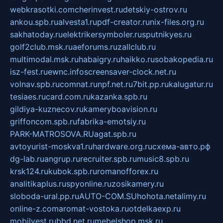
webkrasotki.com
cherinvest.ru
detskiy-ostrov.ru
ankou.spb.ru
alvesta1.ru
pdf-creator.ru
nix-files.org.ru
sakhatoday.ru
elektrikersymboler.ru
sputnikyes.ru
golf2club.msk.ru
aeforums.ru
zallclub.ru
multimodal.msk.ru
habaigry.ru
haikko.ru
sobakopedia.ru
isz-fest.ru
ewnc.info
screensaver-clock.net.ru
volnav.spb.ru
comnat.ru
npf.net.ru
7bit.pp.ru
kalugatur.ru
tesiaes.ru
card.com.ru
kazanka.spb.ru
gildiya-kuznecov.ru
kameryboavision.ru
griffoncom.spb.ru
fabrika-emotsiy.ru
PARK-MATROSOVA.RU
agat.spb.ru
avtoyurist-moskva1.ru
hardware.org.ru
схема-авто.рф
dg-lab.ru
angrup.ru
recruiter.spb.ru
music8.spb.ru
krsk124.ru
kubok.spb.ru
romanofforex.ru
analitikaplus.ru
spyonline.ru
zosikamery.ru
sloboda-ural.pp.ru
AUTO-COM.SU
hohota.net
alimy.ru
online-z.com
aromat-vostoka.ru
otdelkaexp.ru
mobilvest.ru
bbd.net.ru
mebelshop.msk.ru