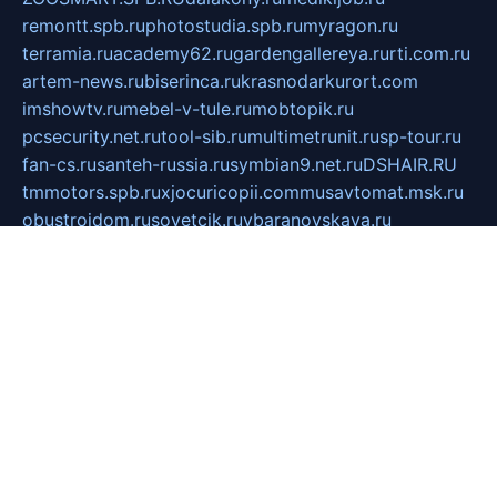
remontt.spb.ru
photostudia.spb.ru
myragon.ru
terramia.ru
academy62.ru
gardengallereya.ru
rti.com.ru
artem-news.ru
biserinca.ru
krasnodarkurort.com
imshowtv.ru
mebel-v-tule.ru
mobtopik.ru
pcsecurity.net.ru
tool-sib.ru
multimetrunit.ru
sp-tour.ru
fan-cs.ru
santeh-russia.ru
symbian9.net.ru
DSHAIR.RU
tmmotors.spb.ru
xjocuricopii.com
musavtomat.msk.ru
obustrojdom.ru
sovetcik.ru
ybaranovskaya.ru
ppknews.ru
cult-alshei.ru
JAPANRUSSIA.RU
proekciyamebel.ru
imper-finans.ru
rim.org.ru
glamourai.ru
brassminus.ru
zabor-pro.ru
ftn.pp.ru
dorogoe58.ru
laimengpacker.ru
kuzova-zapchasti.ru
sageerp.ru
taxodrom.ru
dsrazvitie.ru
hardcity.net.ru
ratinghomegames.ru
topservice25.ru
gubernyan.ru
gtglasslined.ru
ii4.ru
tssport.spb.ru
andorra24.com
blackwallstreet.ru
oboimos.ru
optim-doors.com.ru
ikuch.ru
nycr.org.ru
npa21.ru
vremya-ch.spb.ru
desert000.ru
ivtorgi.ru
ifiori.ru
catalog-statei.ru