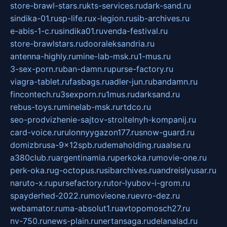
store-brawl-stars.ru
kts-services.ru
dark-sand.ru
sindika-01.ru
sp-life.ru
x-legion.ru
sib-archives.ru
e-abis-1-c.ru
sindika01.ru
venda-festival.ru
store-brawlstars.ru
dooraleksandria.ru
antenna-highly.ru
mine-lab-msk.ru
1-mus.ru
3-sex-porn.ru
ban-damn.ru
purse-factory.ru
viagra-tablet.ru
fasbags.ru
adler-jun.ru
bandamn.ru
fincontech.ru
3sexporn.ru
1mus.ru
darksand.ru
rebus-toys.ru
minelab-msk.ru
rtdco.ru
seo-prodvizhenie-sajtov-stroitelnyh-kompanij.ru
card-voice.ru
rulonnyygazon177.ru
snow-guard.ru
domizbrusa-9x12spb.ru
demaholding.ru
aalse.ru
a380club.ru
argentinamia.ru
perkoka.ru
movie-one.ru
perk-oka.ru
g-octopus.ru
sibarchives.ru
andreislyusar.ru
naruto-x.ru
pursefactory.ru
tor-lyubov-i-grom.ru
spayderhed-2022.ru
movieone.ru
evro-dez.ru
webamator.ru
ma-absolut1.ru
avtopomosch27.ru
nv-750.ru
news-plain.ru
nertansaga.ru
delanalad.ru