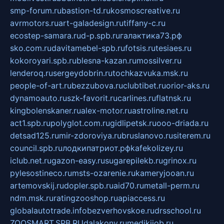
smp-forum.ru
bastion-td.ru
kosmoscreative.ru
avrmotors.ru
art-galadesign.ru
tiffany-c.ru
ecostep-samara.ru
d-p.spb.ru
галактика73.рф
sko.com.ru
davitamebel-spb.ru
fotsis.ru
tesiaes.ru
kokoroyari.spb.ru
blesna-kazan.ru
mossilver.ru
lenderoq.ru
sergeydobrin.ru
tochkazvuka.msk.ru
people-of-art.ru
bezzubova.ru
clubtibet.ru
orior-aks.ru
dynamoauto.ru
szk-favorit.ru
carlines.ru
flatnsk.ru
kingbolenskaner.ru
alex-motor.ru
astroline.net.ru
act1.spb.ru
polyglot.com.ru
gidlipetsk.ru
ooo-driada.ru
detsad125.ru
mir-zdoroviya.ru
bruslanovo.ru
siterem.ru
council.spb.ru
лодкипатриот.рф
kafekolizey.ru
iclub.net.ru
gazon-easy.ru
sugarepilekb.ru
grinox.ru
pylesostineco.ru
msts-ozarenie.ru
kameryjooan.ru
artemovskij.ru
dopler.spb.ru
aid70.ru
metall-perm.ru
ndm.msk.ru
ratingzooshop.ru
apiaccess.ru
globalautotrade.info
bezverhovskoe.ru
drsschool.ru
ZOOSMART.SPB.RU
dalakony.ru
medikijob.ru