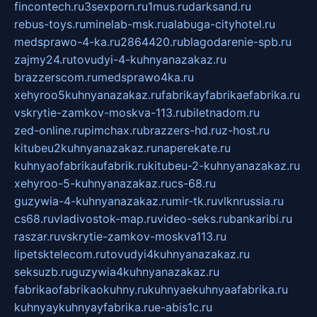
fincontech.ru
3sexporn.ru
1mus.ru
darksand.ru
rebus-toys.ru
minelab-msk.ru
alabuga-cityhotel.ru
medsprawo-4-ka.ru
2864420.ru
blagodarenie-spb.ru
zajmy24.ru
tovudyi-4-kuhnyanazakaz.ru
brazzerscom.ru
medsprawo4ka.ru
xehyroo5kuhnyanazakaz.ru
fabrikayfabrikaefabrika.ru
vskrytie-zamkov-moskva-113.ru
biletnadom.ru
zed-online.ru
pimchax.ru
brazzers-hd.ru
z-host.ru
kitubeu2kuhnyanazakaz.ru
naperekate.ru
kuhnyaofabrikaufabrik.ru
kitubeu-2-kuhnyanazakaz.ru
xehyroo-5-kuhnyanazakaz.ru
cs-68.ru
guzywia-4-kuhnyanazakaz.ru
mir-tk.ru
vlknrussia.ru
cs68.ru
vladivostok-map.ru
video-seks.ru
bankaribi.ru
raszar.ru
vskrytie-zamkov-moskva113.ru
lipetsktelecom.ru
tovudyi4kuhnyanazakaz.ru
seksuzb.ru
guzywia4kuhnyanazakaz.ru
fabrikaofabrikaokuhny.ru
kuhnyaekuhnyaafabrika.ru
kuhnyaykuhnyayfabrika.ru
e-abis1c.ru