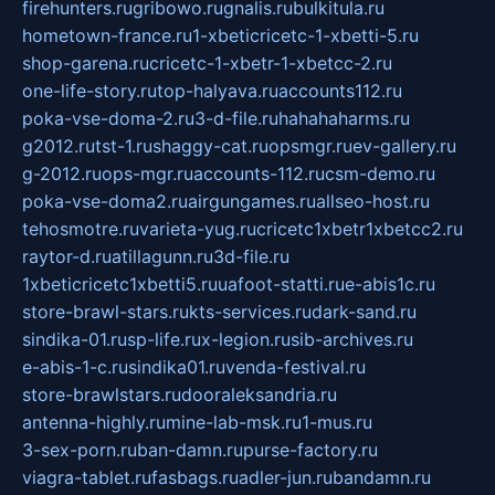
firehunters.ru
gribowo.ru
gnalis.ru
bulkitula.ru
hometown-france.ru
1-xbeticricetc-1-xbetti-5.ru
shop-garena.ru
cricetc-1-xbetr-1-xbetcc-2.ru
one-life-story.ru
top-halyava.ru
accounts112.ru
poka-vse-doma-2.ru
3-d-file.ru
hahahaharms.ru
g2012.ru
tst-1.ru
shaggy-cat.ru
opsmgr.ru
ev-gallery.ru
g-2012.ru
ops-mgr.ru
accounts-112.ru
csm-demo.ru
poka-vse-doma2.ru
airgungames.ru
allseo-host.ru
tehosmotre.ru
varieta-yug.ru
cricetc1xbetr1xbetcc2.ru
raytor-d.ru
atillagunn.ru
3d-file.ru
1xbeticricetc1xbetti5.ru
uafoot-statti.ru
e-abis1c.ru
store-brawl-stars.ru
kts-services.ru
dark-sand.ru
sindika-01.ru
sp-life.ru
x-legion.ru
sib-archives.ru
e-abis-1-c.ru
sindika01.ru
venda-festival.ru
store-brawlstars.ru
dooraleksandria.ru
antenna-highly.ru
mine-lab-msk.ru
1-mus.ru
3-sex-porn.ru
ban-damn.ru
purse-factory.ru
viagra-tablet.ru
fasbags.ru
adler-jun.ru
bandamn.ru