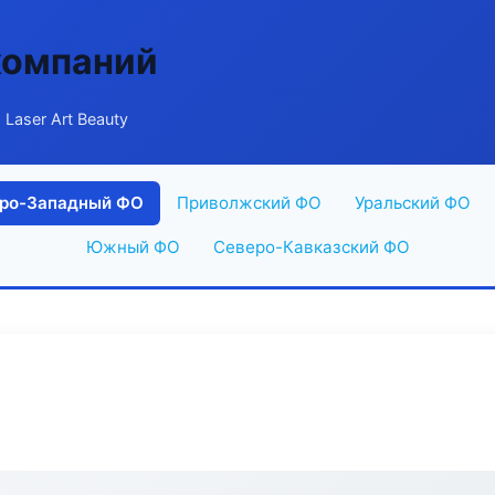
компаний
 Laser Art Beauty
ро-Западный ФО
Приволжский ФО
Уральский ФО
Южный ФО
Северо-Кавказский ФО