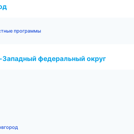
од
астные программы
о-Западный федеральный округ
овгород