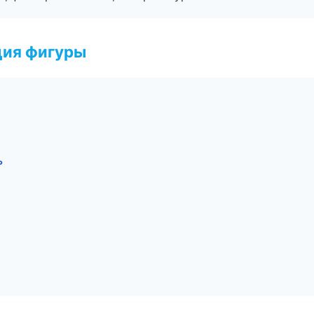
ция фигуры
ь