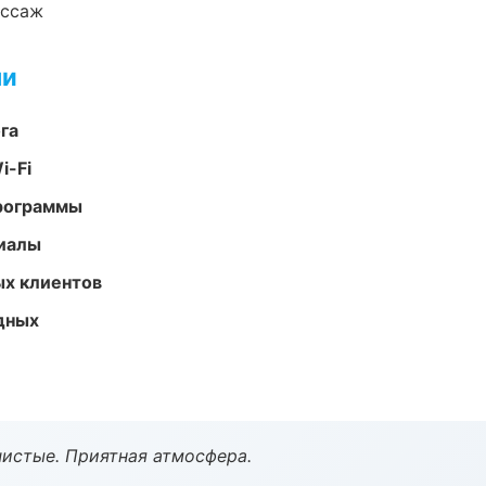
ассаж
ми
га
i-Fi
программы
риалы
ых клиентов
одных
чистые. Приятная атмосфера.