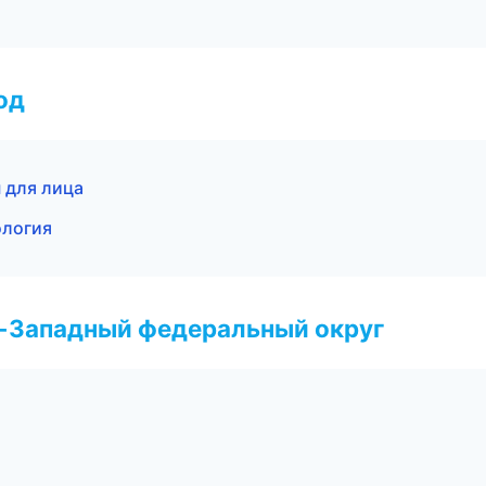
од
 для лица
ология
о-Западный федеральный округ