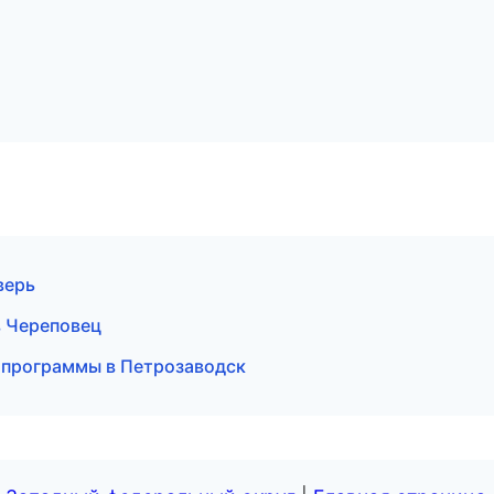
верь
в Череповец
е программы в Петрозаводск