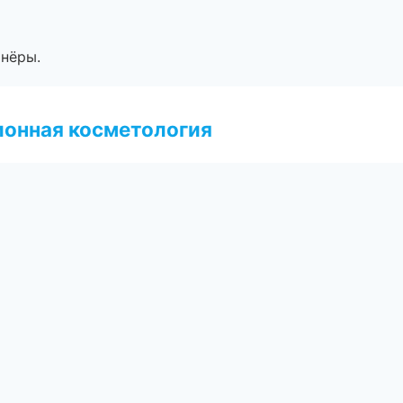
тнёры.
ионная косметология