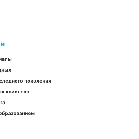
ми
риалы
одных
следнего поколения
ых клиентов
га
образованием