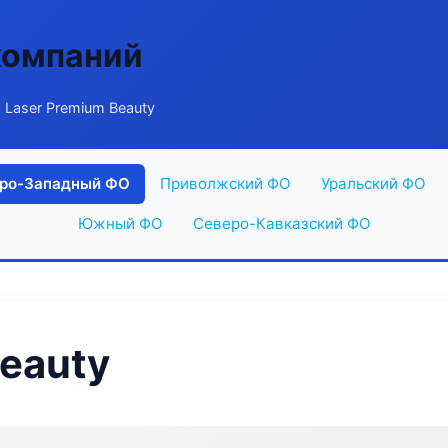
компаний
 Laser Premium Beauty
ро-Западный ФО
Приволжский ФО
Уральский ФО
Южный ФО
Северо-Кавказский ФО
Beauty