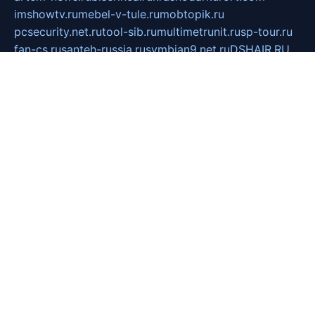
imshowtv.ru
mebel-v-tule.ru
mobtopik.ru
pcsecurity.net.ru
tool-sib.ru
multimetrunit.ru
sp-tour.ru
fan-cs.ru
santeh-russia.ru
symbian9.net.ru
DSHAIR.RU
tmmotors.spb.ru
xjocuricopii.com
musavtomat.msk.ru
obustrojdom.ru
sovetcik.ru
ybaranovskaya.ru
ppknews.ru
cult-alshei.ru
JAPANRUSSIA.RU
proekciyamebel.ru
imper-finans.ru
rim.org.ru
glamourai.ru
brassminus.ru
zabor-pro.ru
ftn.pp.ru
dorogoe58.ru
laimengpacker.ru
kuzova-zapchasti.ru
sageerp.ru
taxodrom.ru
dsrazvitie.ru
hardcity.net.ru
ratinghomegames.ru
topservice25.ru
gubernyan.ru
gtglasslined.ru
ii4.ru
tssport.spb.ru
andorra24.com
blackwallstreet.ru
oboimos.ru
optim-doors.com.ru
ikuch.ru
nycr.org.ru
npa21.ru
vremya-ch.spb.ru
desert000.ru
ivtorgi.ru
ifiori.ru
catalog-statei.ru
dcv.org.ru
spetsmaster174.ru
ipkameryhiseeu.ru
dum26.ru
ruspol.spb.ru
fr-opendp.ru
kam-solnyshko.ru
cheyenne-arapaho.ru
sevzapmetal.spb.ru