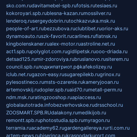
sko.com.ru
davitamebel-spb.ru
fotsis.ru
tesiaes.ru
kokoroyari.spb.ru
blesna-kazan.ru
mossilver.ru
lenderoq.ru
sergeydobrin.ru
tochkazvuka.msk.ru
people-of-art.ru
bezzubova.ru
clubtibet.ru
orior-aks.ru
dynamoauto.ru
szk-favorit.ru
carlines.ru
flatnsk.ru
kingbolenskaner.ru
alex-motor.ru
astroline.net.ru
act1.spb.ru
polyglot.com.ru
gidlipetsk.ru
ooo-driada.ru
detsad125.ru
mir-zdoroviya.ru
bruslanovo.ru
siterem.ru
council.spb.ru
лодкипатриот.рф
kafekolizey.ru
iclub.net.ru
gazon-easy.ru
sugarepilekb.ru
grinox.ru
pylesostineco.ru
msts-ozarenie.ru
kameryjooan.ru
artemovskij.ru
dopler.spb.ru
aid70.ru
metall-perm.ru
ndm.msk.ru
ratingzooshop.ru
apiaccess.ru
globalautotrade.info
bezverhovskoe.ru
drsschool.ru
ZOOSMART.SPB.RU
dalakony.ru
medikijob.ru
remontt.spb.ru
photostudia.spb.ru
myragon.ru
terramia.ru
academy62.ru
gardengallereya.ru
rti.com.ru
artem-news.ru
biserinca.ru
krasnodarkurort.com