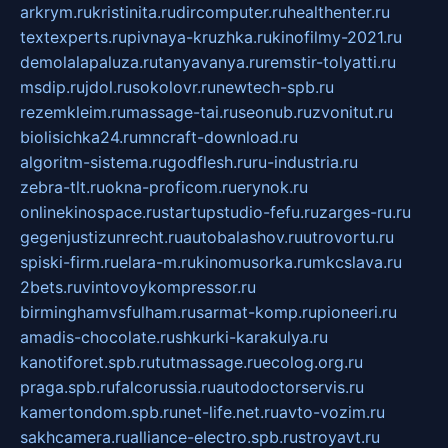
arkrym.ru
kristinita.ru
dircomputer.ru
healthenter.ru
textexperts.ru
pivnaya-kruzhka.ru
kinofilmy-2021.ru
demolalapaluza.ru
tanyavanya.ru
remstir-tolyatti.ru
msdip.ru
jdol.ru
sokolovr.ru
newtech-spb.ru
rezemkleim.ru
massage-tai.ru
seonub.ru
zvonitut.ru
biolisichka24.ru
mncraft-download.ru
algoritm-sistema.ru
godflesh.ru
ru-industria.ru
zebra-tlt.ru
okna-proficom.ru
erynok.ru
onlinekinospace.ru
startupstudio-fefu.ru
zarges-ru.ru
gegenjustizunrecht.ru
autobalashov.ru
utrovortu.ru
spiski-firm.ru
elara-m.ru
kinomusorka.ru
mkcslava.ru
2bets.ru
vintovoykompressor.ru
birminghamvsfulham.ru
sarmat-komp.ru
pioneeri.ru
amadis-chocolate.ru
shkurki-karakulya.ru
kanotiforet.spb.ru
tutmassage.ru
ecolog.org.ru
praga.spb.ru
falcorussia.ru
autodoctorservis.ru
kamertondom.spb.ru
net-life.net.ru
avto-vozim.ru
sakhcamera.ru
alliance-electro.spb.ru
stroyavt.ru