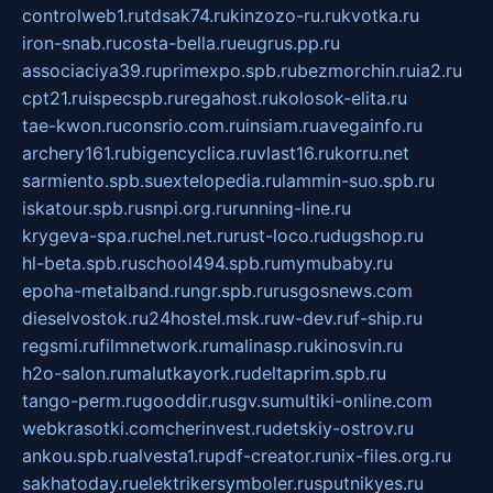
controlweb1.ru
tdsak74.ru
kinzozo-ru.ru
kvotka.ru
iron-snab.ru
costa-bella.ru
eugrus.pp.ru
associaciya39.ru
primexpo.spb.ru
bezmorchin.ru
ia2.ru
cpt21.ru
ispecspb.ru
regahost.ru
kolosok-elita.ru
tae-kwon.ru
consrio.com.ru
insiam.ru
avegainfo.ru
archery161.ru
bigencyclica.ru
vlast16.ru
korru.net
sarmiento.spb.su
extelopedia.ru
lammin-suo.spb.ru
iskatour.spb.ru
snpi.org.ru
running-line.ru
krygeva-spa.ru
chel.net.ru
rust-loco.ru
dugshop.ru
hl-beta.spb.ru
school494.spb.ru
mymubaby.ru
epoha-metalband.ru
ngr.spb.ru
rusgosnews.com
dieselvostok.ru
24hostel.msk.ru
w-dev.ru
f-ship.ru
regsmi.ru
filmnetwork.ru
malinasp.ru
kinosvin.ru
h2o-salon.ru
malutkayork.ru
deltaprim.spb.ru
tango-perm.ru
gooddir.ru
sgv.su
multiki-online.com
webkrasotki.com
cherinvest.ru
detskiy-ostrov.ru
ankou.spb.ru
alvesta1.ru
pdf-creator.ru
nix-files.org.ru
sakhatoday.ru
elektrikersymboler.ru
sputnikyes.ru