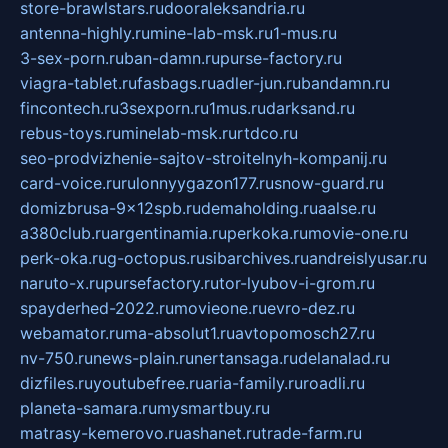
store-brawlstars.ru
dooraleksandria.ru
antenna-highly.ru
mine-lab-msk.ru
1-mus.ru
3-sex-porn.ru
ban-damn.ru
purse-factory.ru
viagra-tablet.ru
fasbags.ru
adler-jun.ru
bandamn.ru
fincontech.ru
3sexporn.ru
1mus.ru
darksand.ru
rebus-toys.ru
minelab-msk.ru
rtdco.ru
seo-prodvizhenie-sajtov-stroitelnyh-kompanij.ru
card-voice.ru
rulonnyygazon177.ru
snow-guard.ru
domizbrusa-9x12spb.ru
demaholding.ru
aalse.ru
a380club.ru
argentinamia.ru
perkoka.ru
movie-one.ru
perk-oka.ru
g-octopus.ru
sibarchives.ru
andreislyusar.ru
naruto-x.ru
pursefactory.ru
tor-lyubov-i-grom.ru
spayderhed-2022.ru
movieone.ru
evro-dez.ru
webamator.ru
ma-absolut1.ru
avtopomosch27.ru
nv-750.ru
news-plain.ru
nertansaga.ru
delanalad.ru
dizfiles.ru
youtubefree.ru
aria-family.ru
roadli.ru
planeta-samara.ru
mysmartbuy.ru
matrasy-kemerovo.ru
ashanet.ru
trade-farm.ru