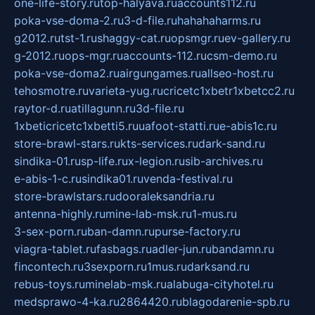
one-life-story.ru
top-halyava.ru
accounts112.ru
poka-vse-doma-2.ru
3-d-file.ru
hahahaharms.ru
g2012.ru
tst-1.ru
shaggy-cat.ru
opsmgr.ru
ev-gallery.ru
g-2012.ru
ops-mgr.ru
accounts-112.ru
csm-demo.ru
poka-vse-doma2.ru
airgungames.ru
allseo-host.ru
tehosmotre.ru
varieta-yug.ru
cricetc1xbetr1xbetcc2.ru
raytor-d.ru
atillagunn.ru
3d-file.ru
1xbeticricetc1xbetti5.ru
uafoot-statti.ru
e-abis1c.ru
store-brawl-stars.ru
kts-services.ru
dark-sand.ru
sindika-01.ru
sp-life.ru
x-legion.ru
sib-archives.ru
e-abis-1-c.ru
sindika01.ru
venda-festival.ru
store-brawlstars.ru
dooraleksandria.ru
antenna-highly.ru
mine-lab-msk.ru
1-mus.ru
3-sex-porn.ru
ban-damn.ru
purse-factory.ru
viagra-tablet.ru
fasbags.ru
adler-jun.ru
bandamn.ru
fincontech.ru
3sexporn.ru
1mus.ru
darksand.ru
rebus-toys.ru
minelab-msk.ru
alabuga-cityhotel.ru
medsprawo-4-ka.ru
2864420.ru
blagodarenie-spb.ru