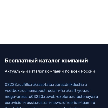
Бесплатный каталог компаний
Актуальный каталог компаний по всей России
03223.ru
ufille.ru
krasotata.ru
prazdnikdushi.ru
veetbox.ru
cinemapost.ru
ciam-fr.ru
kraft-you.ru
mega-press.ru
03223.ru
web-explore.ru
rastenuya.ru
eurovision-russia.ru
strah-news.ru
freeride-team.ru