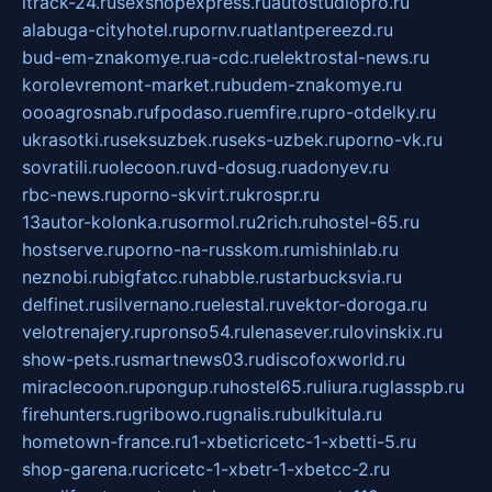
itrack-24.ru
sexshopexpress.ru
autostudiopro.ru
alabuga-cityhotel.ru
pornv.ru
atlantpereezd.ru
bud-em-znakomye.ru
a-cdc.ru
elektrostal-news.ru
korolevremont-market.ru
budem-znakomye.ru
oooagrosnab.ru
fpodaso.ru
emfire.ru
pro-otdelky.ru
ukrasotki.ru
seksuzbek.ru
seks-uzbek.ru
porno-vk.ru
sovratili.ru
olecoon.ru
vd-dosug.ru
adonyev.ru
rbc-news.ru
porno-skvirt.ru
krospr.ru
13autor-kolonka.ru
sormol.ru
2rich.ru
hostel-65.ru
hostserve.ru
porno-na-russkom.ru
mishinlab.ru
neznobi.ru
bigfatcc.ru
habble.ru
starbucksvia.ru
delfinet.ru
silvernano.ru
elestal.ru
vektor-doroga.ru
velotrenajery.ru
pronso54.ru
lenasever.ru
lovinskix.ru
show-pets.ru
smartnews03.ru
discofoxworld.ru
miraclecoon.ru
pongup.ru
hostel65.ru
liura.ru
glasspb.ru
firehunters.ru
gribowo.ru
gnalis.ru
bulkitula.ru
hometown-france.ru
1-xbeticricetc-1-xbetti-5.ru
shop-garena.ru
cricetc-1-xbetr-1-xbetcc-2.ru