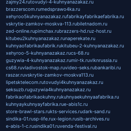
zajmy24.ru
tovudyi-4-kuhnyanazakaz.ru
brazzerscom.ru
medsprawo4ka.ru
xehyroo5kuhnyanazakaz.ru
fabrikayfabrikaefabrika.ru
vskrytie-zamkov-moskva-113.ru
biletnadom.ru
zed-online.ru
pimchax.ru
brazzers-hd.ru
z-host.ru
kitubeu2kuhnyanazakaz.ru
naperekate.ru
kuhnyaofabrikaufabrik.ru
kitubeu-2-kuhnyanazakaz.ru
xehyroo-5-kuhnyanazakaz.ru
cs-68.ru
guzywia-4-kuhnyanazakaz.ru
mir-tk.ru
vlknrussia.ru
cs68.ru
vladivostok-map.ru
video-seks.ru
bankaribi.ru
raszar.ru
vskrytie-zamkov-moskva113.ru
lipetsktelecom.ru
tovudyi4kuhnyanazakaz.ru
seksuzb.ru
guzywia4kuhnyanazakaz.ru
fabrikaofabrikaokuhny.ru
kuhnyaekuhnyaafabrika.ru
kuhnyaykuhnyayfabrika.ru
e-abis1c.ru
store-brawl-stars.ru
kts-services.ru
dark-sand.ru
sindika-01.ru
sp-life.ru
x-legion.ru
sib-archives.ru
e-abis-1-c.ru
sindika01.ru
venda-festival.ru