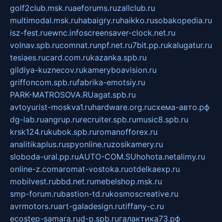
golf2club.msk.ru
aeforums.ru
zallclub.ru
multimodal.msk.ru
habaigry.ru
haikko.ru
sobakopedia.ru
isz-fest.ru
ewnc.info
screensaver-clock.net.ru
volnav.spb.ru
comnat.ru
npf.net.ru
7bit.pp.ru
kalugatur.ru
tesiaes.ru
card.com.ru
kazanka.spb.ru
gildiya-kuznecov.ru
kameryboavision.ru
griffoncom.spb.ru
fabrika-emotsiy.ru
PARK-MATROSOVA.RU
agat.spb.ru
avtoyurist-moskva1.ru
hardware.org.ru
схема-авто.рф
dg-lab.ru
angrup.ru
recruiter.spb.ru
music8.spb.ru
krsk124.ru
kubok.spb.ru
romanofforex.ru
analitikaplus.ru
spyonline.ru
zosikamery.ru
sloboda-ural.pp.ru
AUTO-COM.SU
hohota.net
alimy.ru
online-z.com
aromat-vostoka.ru
otdelkaexp.ru
mobilvest.ru
bbd.net.ru
mebelshop.msk.ru
smp-forum.ru
bastion-td.ru
kosmoscreative.ru
avrmotors.ru
art-galadesign.ru
tiffany-c.ru
ecostep-samara.ru
d-p.spb.ru
галактика73.рф