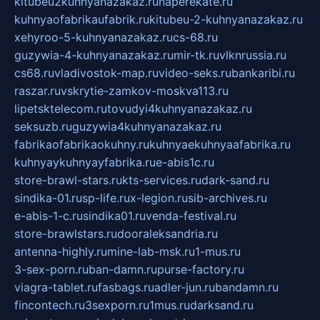
kitubeu2kuhnyanazakaz.ru
naperekate.ru
kuhnyaofabrikaufabrik.ru
kitubeu-2-kuhnyanazakaz.ru
xehyroo-5-kuhnyanazakaz.ru
cs-68.ru
guzywia-4-kuhnyanazakaz.ru
mir-tk.ru
vlknrussia.ru
cs68.ru
vladivostok-map.ru
video-seks.ru
bankaribi.ru
raszar.ru
vskrytie-zamkov-moskva113.ru
lipetsktelecom.ru
tovudyi4kuhnyanazakaz.ru
seksuzb.ru
guzywia4kuhnyanazakaz.ru
fabrikaofabrikaokuhny.ru
kuhnyaekuhnyaafabrika.ru
kuhnyaykuhnyayfabrika.ru
e-abis1c.ru
store-brawl-stars.ru
kts-services.ru
dark-sand.ru
sindika-01.ru
sp-life.ru
x-legion.ru
sib-archives.ru
e-abis-1-c.ru
sindika01.ru
venda-festival.ru
store-brawlstars.ru
dooraleksandria.ru
antenna-highly.ru
mine-lab-msk.ru
1-mus.ru
3-sex-porn.ru
ban-damn.ru
purse-factory.ru
viagra-tablet.ru
fasbags.ru
adler-jun.ru
bandamn.ru
fincontech.ru
3sexporn.ru
1mus.ru
darksand.ru