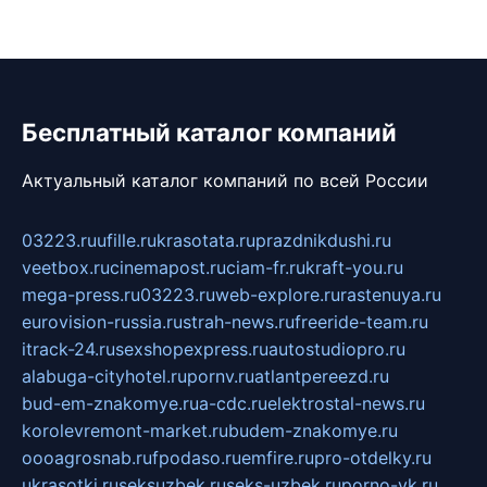
Бесплатный каталог компаний
Актуальный каталог компаний по всей России
03223.ru
ufille.ru
krasotata.ru
prazdnikdushi.ru
veetbox.ru
cinemapost.ru
ciam-fr.ru
kraft-you.ru
mega-press.ru
03223.ru
web-explore.ru
rastenuya.ru
eurovision-russia.ru
strah-news.ru
freeride-team.ru
itrack-24.ru
sexshopexpress.ru
autostudiopro.ru
alabuga-cityhotel.ru
pornv.ru
atlantpereezd.ru
bud-em-znakomye.ru
a-cdc.ru
elektrostal-news.ru
korolevremont-market.ru
budem-znakomye.ru
oooagrosnab.ru
fpodaso.ru
emfire.ru
pro-otdelky.ru
ukrasotki.ru
seksuzbek.ru
seks-uzbek.ru
porno-vk.ru