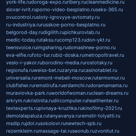
york-life.ru
doroga-expo.ru
ribery.ru
cleanmedicine.ru
slovar-ivrit.ru
porno-video-besplatno.ru
seks-365.ru
ovucontrol.ru
sloty-igrovyye-avtomaty.ru
ru-industriya.ru
russkoe-porno-besplatno.ru
belgorod-day.ru
digilith.ru
pichkurovlab.ru
medic-today.ru
taksu.ru
comp123.ru
don-ykt.ru
teensvoice.ru
imgsharing.ru
domashnee-porno.ru
eva-elfie.ru
foto-tur.ru
biz-doska.ru
metropoltravel.ru
veslo-i-yakor.ru
borodino-media.ru
rostotsky.ru
regionufa.ru
weiss-bet.ru
zaryna.ru
casinotablet.ru
universalia.ru
remont-mebeli-moscow.ru
termomur.ru
clubfisher.ru
remstirufa.ru
erdamchi.ru
doramamama.ru
muraviovka-park.ru
worldofwoman.ru
clean-dreams.ru
arkrym.ru
kristinita.ru
dircomputer.ru
healthenter.ru
textexperts.ru
pivnaya-kruzhka.ru
kinofilmy-2021.ru
demolalapaluza.ru
tanyavanya.ru
remstir-tolyatti.ru
msdip.ru
jdol.ru
sokolovr.ru
newtech-spb.ru
rezemkleim.ru
massage-tai.ru
seonub.ru
zvonitut.ru