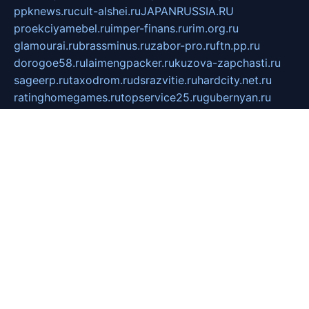
ppknews.ru
cult-alshei.ru
JAPANRUSSIA.RU
proekciyamebel.ru
imper-finans.ru
rim.org.ru
glamourai.ru
brassminus.ru
zabor-pro.ru
ftn.pp.ru
dorogoe58.ru
laimengpacker.ru
kuzova-zapchasti.ru
sageerp.ru
taxodrom.ru
dsrazvitie.ru
hardcity.net.ru
ratinghomegames.ru
topservice25.ru
gubernyan.ru
gtglasslined.ru
ii4.ru
tssport.spb.ru
andorra24.com
blackwallstreet.ru
oboimos.ru
optim-doors.com.ru
ikuch.ru
nycr.org.ru
npa21.ru
vremya-ch.spb.ru
desert000.ru
ivtorgi.ru
ifiori.ru
catalog-statei.ru
dcv.org.ru
spetsmaster174.ru
ipkameryhiseeu.ru
dum26.ru
ruspol.spb.ru
fr-opendp.ru
kam-solnyshko.ru
cheyenne-arapaho.ru
sevzapmetal.spb.ru
ted-lapidus.spb.ru
parasite-eliminator.ru
sigma-complete.ru
modernworld.ru
dama-moda.ru
eholot-group.ru
sk-nvkz.ru
DRONGOLD.RU
democratia2.ru
i-farmer.ru
mass-sport.org
jablonex.spb.ru
bookmess.ru
linkword.ru