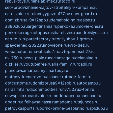
rebus-toys.ru
minelab-msk.ru
rtdco.ru
seo-prodvizhenie-sajtov-stroitelnyh-kompanij.ru
card-voice.ru
rulonnyygazon177.ru
snow-guard.ru
domizbrusa-9x12spb.ru
demaholding.ru
aalse.ru
a380club.ru
argentinamia.ru
perkoka.ru
movie-one.ru
perk-oka.ru
g-octopus.ru
sibarchives.ru
andreislyusar.ru
naruto-x.ru
pursefactory.ru
tor-lyubov-i-grom.ru
spayderhed-2022.ru
movieone.ru
evro-dez.ru
webamator.ru
ma-absolut1.ru
avtopomosch27.ru
nv-750.ru
news-plain.ru
nertansaga.ru
delanalad.ru
dizfiles.ru
youtubefree.ru
aria-family.ru
roadli.ru
planeta-samara.ru
mysmartbuy.ru
matrasy-kemerovo.ru
ashanet.ru
trade-farm.ru
dotcustoms.ru
domizbrusa9x12spb.ru
autodamp.ru
narasimha.ru
djcommodities.ru
nv750.ru
x-ton.ru
newsplain.ru
cardvoice.ru
modopaper.ru
manunae.ru
gbget.ru
alfeihavsalnassr.ru
madoma.ru
tajuncos.ru
petrovkasports.ru
porno-online-besplatno.ru
splclub.ru