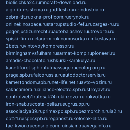
biolisichka24.ru
mncraft-download.ru
algoritm-sistema.ru
godflesh.ru
ru-industria.ru
zebra-tlt.ru
okna-proficom.ru
erynok.ru
onlinekinospace.ru
startupstudio-fefu.ru
zarges-ru.ru
gegenjustizunrecht.ru
autobalashov.ru
utrovortu.ru
spiski-firm.ru
elara-m.ru
kinomusorka.ru
mkcslava.ru
2bets.ru
vintovoykompressor.ru
birminghamvsfulham.ru
sarmat-komp.ru
pioneeri.ru
amadis-chocolate.ru
shkurki-karakulya.ru
kanotiforet.spb.ru
tutmassage.ru
ecolog.org.ru
praga.spb.ru
falcorussia.ru
autodoctorservis.ru
kamertondom.spb.ru
net-life.net.ru
avto-vozim.ru
sakhcamera.ru
alliance-electro.spb.ru
stroyavt.ru
controlweb1.ru
tdsak74.ru
kinzozo-ru.ru
kvotka.ru
iron-snab.ru
costa-bella.ru
eugrus.pp.ru
associaciya39.ru
primexpo.spb.ru
bezmorchin.ru
ia2.ru
cpt21.ru
ispecspb.ru
regahost.ru
kolosok-elita.ru
tae-kwon.ru
consrio.com.ru
insiam.ru
avegainfo.ru