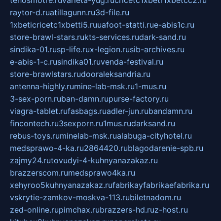
tehosmotre.ru
varieta-yug.ru
cricetc1xbetr1xbetcc2.ru
raytor-d.ru
atillagunn.ru
3d-file.ru
1xbeticricetc1xbetti5.ru
uafoot-statti.ru
e-abis1c.ru
store-brawl-stars.ru
kts-services.ru
dark-sand.ru
sindika-01.ru
sp-life.ru
x-legion.ru
sib-archives.ru
e-abis-1-c.ru
sindika01.ru
venda-festival.ru
store-brawlstars.ru
dooraleksandria.ru
antenna-highly.ru
mine-lab-msk.ru
1-mus.ru
3-sex-porn.ru
ban-damn.ru
purse-factory.ru
viagra-tablet.ru
fasbags.ru
adler-jun.ru
bandamn.ru
fincontech.ru
3sexporn.ru
1mus.ru
darksand.ru
rebus-toys.ru
minelab-msk.ru
alabuga-cityhotel.ru
medsprawo-4-ka.ru
2864420.ru
blagodarenie-spb.ru
zajmy24.ru
tovudyi-4-kuhnyanazakaz.ru
brazzerscom.ru
medsprawo4ka.ru
xehyroo5kuhnyanazakaz.ru
fabrikayfabrikaefabrika.ru
vskrytie-zamkov-moskva-113.ru
biletnadom.ru
zed-online.ru
pimchax.ru
brazzers-hd.ru
z-host.ru