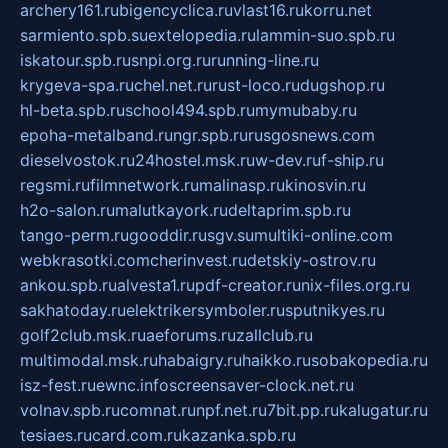
archery161.ru
bigencyclica.ru
vlast16.ru
korru.net
sarmiento.spb.su
extelopedia.ru
lammin-suo.spb.ru
iskatour.spb.ru
snpi.org.ru
running-line.ru
krygeva-spa.ru
chel.net.ru
rust-loco.ru
dugshop.ru
hl-beta.spb.ru
school494.spb.ru
mymubaby.ru
epoha-metalband.ru
ngr.spb.ru
rusgosnews.com
dieselvostok.ru
24hostel.msk.ru
w-dev.ru
f-ship.ru
regsmi.ru
filmnetwork.ru
malinasp.ru
kinosvin.ru
h2o-salon.ru
malutkayork.ru
deltaprim.spb.ru
tango-perm.ru
gooddir.ru
sgv.su
multiki-online.com
webkrasotki.com
cherinvest.ru
detskiy-ostrov.ru
ankou.spb.ru
alvesta1.ru
pdf-creator.ru
nix-files.org.ru
sakhatoday.ru
elektrikersymboler.ru
sputnikyes.ru
golf2club.msk.ru
aeforums.ru
zallclub.ru
multimodal.msk.ru
habaigry.ru
haikko.ru
sobakopedia.ru
isz-fest.ru
ewnc.info
screensaver-clock.net.ru
volnav.spb.ru
comnat.ru
npf.net.ru
7bit.pp.ru
kalugatur.ru
tesiaes.ru
card.com.ru
kazanka.spb.ru