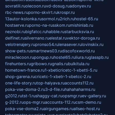
sovratili.ru
olecoon.ru
vd-dosug.ru
adonyev.ru
rbc-news.ru
porno-skvirt.ru
krospr.ru
13autor-kolonka.ru
sormol.ru
2rich.ru
hostel-65.ru
hostserve.ru
porno-na-russkom.ru
mishinlab.ru
neznobi.ru
bigfatcc.ru
habble.ru
starbucksvia.ru
delfinet.ru
silvernano.ru
elestal.ru
vektor-doroga.ru
velotrenajery.ru
pronso54.ru
lenasever.ru
lovinskix.ru
show-pets.ru
smartnews03.ru
discofoxworld.ru
miraclecoon.ru
pongup.ru
hostel65.ru
liura.ru
glasspb.ru
firehunters.ru
gribowo.ru
gnalis.ru
bulkitula.ru
hometown-france.ru
1-xbeticricetc-1-xbetti-5.ru
shop-garena.ru
cricetc-1-xbetr-1-xbetcc-2.ru
one-life-story.ru
top-halyava.ru
accounts112.ru
poka-vse-doma-2.ru
3-d-file.ru
hahahaharms.ru
g2012.ru
tst-1.ru
shaggy-cat.ru
opsmgr.ru
ev-gallery.ru
g-2012.ru
ops-mgr.ru
accounts-112.ru
csm-demo.ru
poka-vse-doma2.ru
airgungames.ru
allseo-host.ru