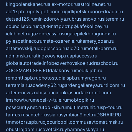
kingbolenskaner.ru
alex-motor.ru
astroline.net.ru
act1.spb.ru
polyglot.com.ru
gidlipetsk.ru
ooo-driada.ru
detsad125.ru
mir-zdoroviya.ru
bruslanovo.ru
siterem.ru
council.spb.ru
лодкипатриот.рф
kafekolizey.ru
iclub.net.ru
gazon-easy.ru
sugarepilekb.ru
grinox.ru
pylesostineco.ru
msts-ozarenie.ru
kameryjooan.ru
artemovskij.ru
dopler.spb.ru
aid70.ru
metall-perm.ru
ndm.msk.ru
ratingzooshop.ru
apiaccess.ru
globalautotrade.info
bezverhovskoe.ru
drsschool.ru
ZOOSMART.SPB.RU
dalakony.ru
medikijob.ru
remontt.spb.ru
photostudia.spb.ru
myragon.ru
terramia.ru
academy62.ru
gardengallereya.ru
rti.com.ru
artem-news.ru
biserinca.ru
krasnodarkurort.com
imshowtv.ru
mebel-v-tule.ru
mobtopik.ru
pcsecurity.net.ru
tool-sib.ru
multimetrunit.ru
sp-tour.ru
fan-cs.ru
santeh-russia.ru
symbian9.net.ru
DSHAIR.RU
tmmotors.spb.ru
xjocuricopii.com
musavtomat.msk.ru
obustrojdom.ru
sovetcik.ru
ybaranovskaya.ru