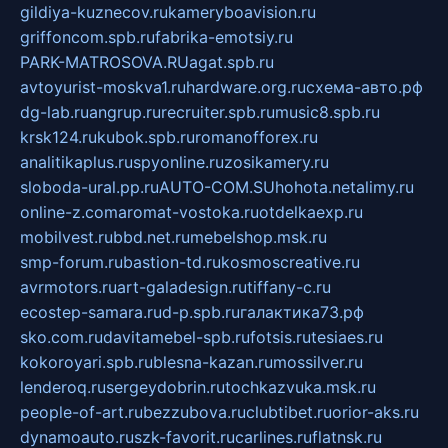
gildiya-kuznecov.ru
kameryboavision.ru
griffoncom.spb.ru
fabrika-emotsiy.ru
PARK-MATROSOVA.RU
agat.spb.ru
avtoyurist-moskva1.ru
hardware.org.ru
схема-авто.рф
dg-lab.ru
angrup.ru
recruiter.spb.ru
music8.spb.ru
krsk124.ru
kubok.spb.ru
romanofforex.ru
analitikaplus.ru
spyonline.ru
zosikamery.ru
sloboda-ural.pp.ru
AUTO-COM.SU
hohota.net
alimy.ru
online-z.com
aromat-vostoka.ru
otdelkaexp.ru
mobilvest.ru
bbd.net.ru
mebelshop.msk.ru
smp-forum.ru
bastion-td.ru
kosmoscreative.ru
avrmotors.ru
art-galadesign.ru
tiffany-c.ru
ecostep-samara.ru
d-p.spb.ru
галактика73.рф
sko.com.ru
davitamebel-spb.ru
fotsis.ru
tesiaes.ru
kokoroyari.spb.ru
blesna-kazan.ru
mossilver.ru
lenderoq.ru
sergeydobrin.ru
tochkazvuka.msk.ru
people-of-art.ru
bezzubova.ru
clubtibet.ru
orior-aks.ru
dynamoauto.ru
szk-favorit.ru
carlines.ru
flatnsk.ru