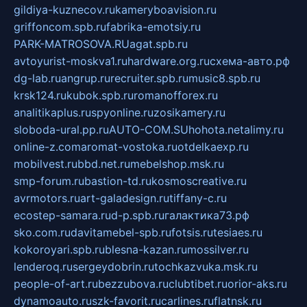
gildiya-kuznecov.ru
kameryboavision.ru
griffoncom.spb.ru
fabrika-emotsiy.ru
PARK-MATROSOVA.RU
agat.spb.ru
avtoyurist-moskva1.ru
hardware.org.ru
схема-авто.рф
dg-lab.ru
angrup.ru
recruiter.spb.ru
music8.spb.ru
krsk124.ru
kubok.spb.ru
romanofforex.ru
analitikaplus.ru
spyonline.ru
zosikamery.ru
sloboda-ural.pp.ru
AUTO-COM.SU
hohota.net
alimy.ru
online-z.com
aromat-vostoka.ru
otdelkaexp.ru
mobilvest.ru
bbd.net.ru
mebelshop.msk.ru
smp-forum.ru
bastion-td.ru
kosmoscreative.ru
avrmotors.ru
art-galadesign.ru
tiffany-c.ru
ecostep-samara.ru
d-p.spb.ru
галактика73.рф
sko.com.ru
davitamebel-spb.ru
fotsis.ru
tesiaes.ru
kokoroyari.spb.ru
blesna-kazan.ru
mossilver.ru
lenderoq.ru
sergeydobrin.ru
tochkazvuka.msk.ru
people-of-art.ru
bezzubova.ru
clubtibet.ru
orior-aks.ru
dynamoauto.ru
szk-favorit.ru
carlines.ru
flatnsk.ru