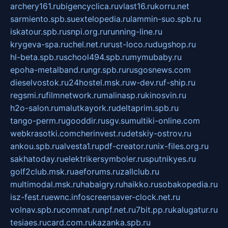
archery161.ru
bigencyclica.ru
vlast16.ru
korru.net
sarmiento.spb.su
extelopedia.ru
lammin-suo.spb.ru
iskatour.spb.ru
snpi.org.ru
running-line.ru
krygeva-spa.ru
chel.net.ru
rust-loco.ru
dugshop.ru
hl-beta.spb.ru
school494.spb.ru
mymubaby.ru
epoha-metalband.ru
ngr.spb.ru
rusgosnews.com
dieselvostok.ru
24hostel.msk.ru
w-dev.ru
f-ship.ru
regsmi.ru
filmnetwork.ru
malinasp.ru
kinosvin.ru
h2o-salon.ru
malutkayork.ru
deltaprim.spb.ru
tango-perm.ru
gooddir.ru
sgv.su
multiki-online.com
webkrasotki.com
cherinvest.ru
detskiy-ostrov.ru
ankou.spb.ru
alvesta1.ru
pdf-creator.ru
nix-files.org.ru
sakhatoday.ru
elektrikersymboler.ru
sputnikyes.ru
golf2club.msk.ru
aeforums.ru
zallclub.ru
multimodal.msk.ru
habaigry.ru
haikko.ru
sobakopedia.ru
isz-fest.ru
ewnc.info
screensaver-clock.net.ru
volnav.spb.ru
comnat.ru
npf.net.ru
7bit.pp.ru
kalugatur.ru
tesiaes.ru
card.com.ru
kazanka.spb.ru