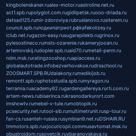
kingbolenskaner.ru
alex-motor.ru
astroline.net.ru
act1.spb.ru
polyglot.com.ru
gidlipetsk.ru
ooo-driada.ru
detsad125.ru
mir-zdoroviya.ru
bruslanovo.ru
siterem.ru
council.spb.ru
лодкипатриот.рф
kafekolizey.ru
iclub.net.ru
gazon-easy.ru
sugarepilekb.ru
grinox.ru
pylesostineco.ru
msts-ozarenie.ru
kameryjooan.ru
artemovskij.ru
dopler.spb.ru
aid70.ru
metall-perm.ru
ndm.msk.ru
ratingzooshop.ru
apiaccess.ru
globalautotrade.info
bezverhovskoe.ru
drsschool.ru
ZOOSMART.SPB.RU
dalakony.ru
medikijob.ru
remontt.spb.ru
photostudia.spb.ru
myragon.ru
terramia.ru
academy62.ru
gardengallereya.ru
rti.com.ru
artem-news.ru
biserinca.ru
krasnodarkurort.com
imshowtv.ru
mebel-v-tule.ru
mobtopik.ru
pcsecurity.net.ru
tool-sib.ru
multimetrunit.ru
sp-tour.ru
fan-cs.ru
santeh-russia.ru
symbian9.net.ru
DSHAIR.RU
tmmotors.spb.ru
xjocuricopii.com
musavtomat.msk.ru
obustrojdom.ru
sovetcik.ru
ybaranovskaya.ru