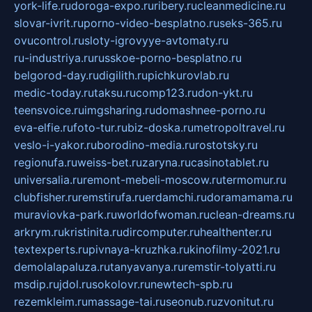
york-life.ru
doroga-expo.ru
ribery.ru
cleanmedicine.ru
slovar-ivrit.ru
porno-video-besplatno.ru
seks-365.ru
ovucontrol.ru
sloty-igrovyye-avtomaty.ru
ru-industriya.ru
russkoe-porno-besplatno.ru
belgorod-day.ru
digilith.ru
pichkurovlab.ru
medic-today.ru
taksu.ru
comp123.ru
don-ykt.ru
teensvoice.ru
imgsharing.ru
domashnee-porno.ru
eva-elfie.ru
foto-tur.ru
biz-doska.ru
metropoltravel.ru
veslo-i-yakor.ru
borodino-media.ru
rostotsky.ru
regionufa.ru
weiss-bet.ru
zaryna.ru
casinotablet.ru
universalia.ru
remont-mebeli-moscow.ru
termomur.ru
clubfisher.ru
remstirufa.ru
erdamchi.ru
doramamama.ru
muraviovka-park.ru
worldofwoman.ru
clean-dreams.ru
arkrym.ru
kristinita.ru
dircomputer.ru
healthenter.ru
textexperts.ru
pivnaya-kruzhka.ru
kinofilmy-2021.ru
demolalapaluza.ru
tanyavanya.ru
remstir-tolyatti.ru
msdip.ru
jdol.ru
sokolovr.ru
newtech-spb.ru
rezemkleim.ru
massage-tai.ru
seonub.ru
zvonitut.ru