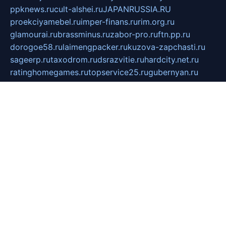
ppknews.ru
cult-alshei.ru
JAPANRUSSIA.RU
proekciyamebel.ru
imper-finans.ru
rim.org.ru
glamourai.ru
brassminus.ru
zabor-pro.ru
ftn.pp.ru
dorogoe58.ru
laimengpacker.ru
kuzova-zapchasti.ru
sageerp.ru
taxodrom.ru
dsrazvitie.ru
hardcity.net.ru
ratinghomegames.ru
topservice25.ru
gubernyan.ru
gtglasslined.ru
ii4.ru
tssport.spb.ru
andorra24.com
blackwallstreet.ru
oboimos.ru
optim-doors.com.ru
ikuch.ru
nycr.org.ru
npa21.ru
vremya-ch.spb.ru
desert000.ru
ivtorgi.ru
ifiori.ru
catalog-statei.ru
dcv.org.ru
spetsmaster174.ru
ipkameryhiseeu.ru
dum26.ru
ruspol.spb.ru
fr-opendp.ru
kam-solnyshko.ru
cheyenne-arapaho.ru
sevzapmetal.spb.ru
ted-lapidus.spb.ru
parasite-eliminator.ru
sigma-complete.ru
modernworld.ru
dama-moda.ru
eholot-group.ru
sk-nvkz.ru
DRONGOLD.RU
democratia2.ru
i-farmer.ru
mass-sport.org
jablonex.spb.ru
bookmess.ru
linkword.ru