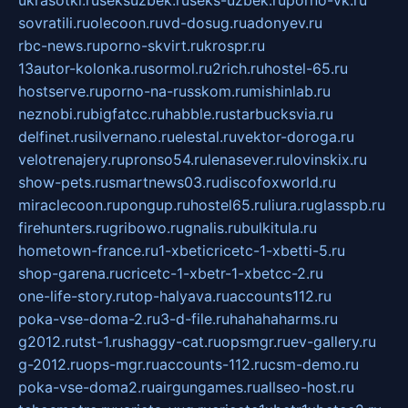
ukrasotki.ru
seksuzbek.ru
seks-uzbek.ru
porno-vk.ru
sovratili.ru
olecoon.ru
vd-dosug.ru
adonyev.ru
rbc-news.ru
porno-skvirt.ru
krospr.ru
13autor-kolonka.ru
sormol.ru
2rich.ru
hostel-65.ru
hostserve.ru
porno-na-russkom.ru
mishinlab.ru
neznobi.ru
bigfatcc.ru
habble.ru
starbucksvia.ru
delfinet.ru
silvernano.ru
elestal.ru
vektor-doroga.ru
velotrenajery.ru
pronso54.ru
lenasever.ru
lovinskix.ru
show-pets.ru
smartnews03.ru
discofoxworld.ru
miraclecoon.ru
pongup.ru
hostel65.ru
liura.ru
glasspb.ru
firehunters.ru
gribowo.ru
gnalis.ru
bulkitula.ru
hometown-france.ru
1-xbeticricetc-1-xbetti-5.ru
shop-garena.ru
cricetc-1-xbetr-1-xbetcc-2.ru
one-life-story.ru
top-halyava.ru
accounts112.ru
poka-vse-doma-2.ru
3-d-file.ru
hahahaharms.ru
g2012.ru
tst-1.ru
shaggy-cat.ru
opsmgr.ru
ev-gallery.ru
g-2012.ru
ops-mgr.ru
accounts-112.ru
csm-demo.ru
poka-vse-doma2.ru
airgungames.ru
allseo-host.ru