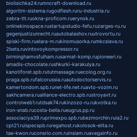
biolisichka24.ru
mncraft-download.ru
algoritm-sistema.ru
godflesh.ru
ru-industria.ru
zebra-tlt.ru
okna-proficom.ru
erynok.ru
onlinekinospace.ru
startupstudio-fefu.ru
zarges-ru.ru
gegenjustizunrecht.ru
autobalashov.ru
utrovortu.ru
spiski-firm.ru
elara-m.ru
kinomusorka.ru
mkcslava.ru
2bets.ru
vintovoykompressor.ru
birminghamvsfulham.ru
sarmat-komp.ru
pioneeri.ru
amadis-chocolate.ru
shkurki-karakulya.ru
kanotiforet.spb.ru
tutmassage.ru
ecolog.org.ru
praga.spb.ru
falcorussia.ru
autodoctorservis.ru
kamertondom.spb.ru
net-life.net.ru
avto-vozim.ru
sakhcamera.ru
alliance-electro.spb.ru
stroyavt.ru
controlweb1.ru
tdsak74.ru
kinzozo-ru.ru
kvotka.ru
iron-snab.ru
costa-bella.ru
eugrus.pp.ru
associaciya39.ru
primexpo.spb.ru
bezmorchin.ru
ia2.ru
cpt21.ru
ispecspb.ru
regahost.ru
kolosok-elita.ru
tae-kwon.ru
consrio.com.ru
insiam.ru
avegainfo.ru