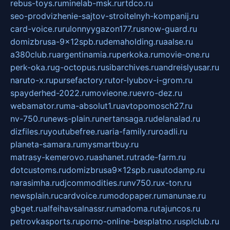
rebus-toys.ru
minelab-msk.ru
rtdco.ru
seo-prodvizhenie-sajtov-stroitelnyh-kompanij.ru
card-voice.ru
rulonnyygazon177.ru
snow-guard.ru
domizbrusa-9x12spb.ru
demaholding.ru
aalse.ru
a380club.ru
argentinamia.ru
perkoka.ru
movie-one.ru
perk-oka.ru
g-octopus.ru
sibarchives.ru
andreislyusar.ru
naruto-x.ru
pursefactory.ru
tor-lyubov-i-grom.ru
spayderhed-2022.ru
movieone.ru
evro-dez.ru
webamator.ru
ma-absolut1.ru
avtopomosch27.ru
nv-750.ru
news-plain.ru
nertansaga.ru
delanalad.ru
dizfiles.ru
youtubefree.ru
aria-family.ru
roadli.ru
planeta-samara.ru
mysmartbuy.ru
matrasy-kemerovo.ru
ashanet.ru
trade-farm.ru
dotcustoms.ru
domizbrusa9x12spb.ru
autodamp.ru
narasimha.ru
djcommodities.ru
nv750.ru
x-ton.ru
newsplain.ru
cardvoice.ru
modopaper.ru
manunae.ru
gbget.ru
alfeihavsalnassr.ru
madoma.ru
tajuncos.ru
petrovkasports.ru
porno-online-besplatno.ru
splclub.ru