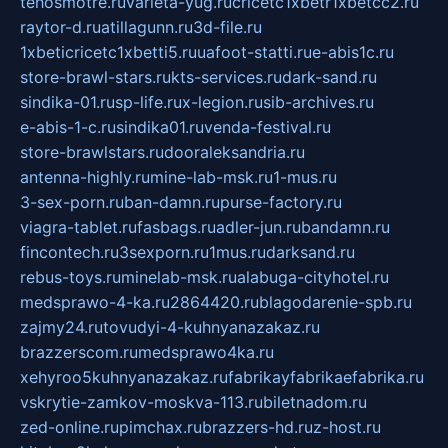
tehosmotre.ru
varieta-yug.ru
cricetc1xbetr1xbetcc2.ru
raytor-d.ru
atillagunn.ru
3d-file.ru
1xbeticricetc1xbetti5.ru
uafoot-statti.ru
e-abis1c.ru
store-brawl-stars.ru
kts-services.ru
dark-sand.ru
sindika-01.ru
sp-life.ru
x-legion.ru
sib-archives.ru
e-abis-1-c.ru
sindika01.ru
venda-festival.ru
store-brawlstars.ru
dooraleksandria.ru
antenna-highly.ru
mine-lab-msk.ru
1-mus.ru
3-sex-porn.ru
ban-damn.ru
purse-factory.ru
viagra-tablet.ru
fasbags.ru
adler-jun.ru
bandamn.ru
fincontech.ru
3sexporn.ru
1mus.ru
darksand.ru
rebus-toys.ru
minelab-msk.ru
alabuga-cityhotel.ru
medsprawo-4-ka.ru
2864420.ru
blagodarenie-spb.ru
zajmy24.ru
tovudyi-4-kuhnyanazakaz.ru
brazzerscom.ru
medsprawo4ka.ru
xehyroo5kuhnyanazakaz.ru
fabrikayfabrikaefabrika.ru
vskrytie-zamkov-moskva-113.ru
biletnadom.ru
zed-online.ru
pimchax.ru
brazzers-hd.ru
z-host.ru