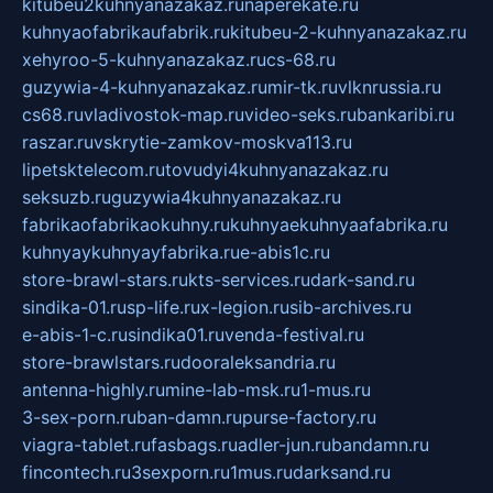
kitubeu2kuhnyanazakaz.ru
naperekate.ru
kuhnyaofabrikaufabrik.ru
kitubeu-2-kuhnyanazakaz.ru
xehyroo-5-kuhnyanazakaz.ru
cs-68.ru
guzywia-4-kuhnyanazakaz.ru
mir-tk.ru
vlknrussia.ru
cs68.ru
vladivostok-map.ru
video-seks.ru
bankaribi.ru
raszar.ru
vskrytie-zamkov-moskva113.ru
lipetsktelecom.ru
tovudyi4kuhnyanazakaz.ru
seksuzb.ru
guzywia4kuhnyanazakaz.ru
fabrikaofabrikaokuhny.ru
kuhnyaekuhnyaafabrika.ru
kuhnyaykuhnyayfabrika.ru
e-abis1c.ru
store-brawl-stars.ru
kts-services.ru
dark-sand.ru
sindika-01.ru
sp-life.ru
x-legion.ru
sib-archives.ru
e-abis-1-c.ru
sindika01.ru
venda-festival.ru
store-brawlstars.ru
dooraleksandria.ru
antenna-highly.ru
mine-lab-msk.ru
1-mus.ru
3-sex-porn.ru
ban-damn.ru
purse-factory.ru
viagra-tablet.ru
fasbags.ru
adler-jun.ru
bandamn.ru
fincontech.ru
3sexporn.ru
1mus.ru
darksand.ru