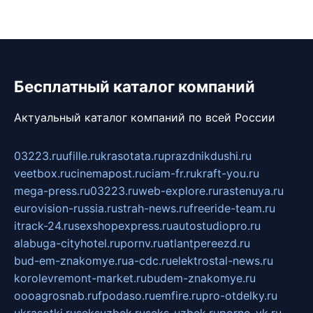
Бесплатный каталог компаний
Актуальный каталог компаний по всей России
03223.ru
ufille.ru
krasotata.ru
prazdnikdushi.ru
veetbox.ru
cinemapost.ru
ciam-fr.ru
kraft-you.ru
mega-press.ru
03223.ru
web-explore.ru
rastenuya.ru
eurovision-russia.ru
strah-news.ru
freeride-team.ru
itrack-24.ru
sexshopexpress.ru
autostudiopro.ru
alabuga-cityhotel.ru
pornv.ru
atlantpereezd.ru
bud-em-znakomye.ru
a-cdc.ru
elektrostal-news.ru
korolevremont-market.ru
budem-znakomye.ru
oooagrosnab.ru
fpodaso.ru
emfire.ru
pro-otdelky.ru