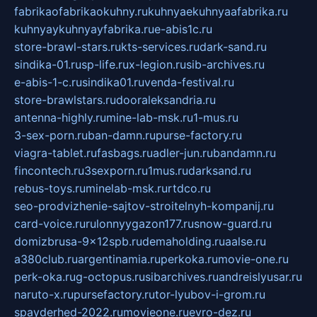
fabrikaofabrikaokuhny.ru
kuhnyaekuhnyaafabrika.ru
kuhnyaykuhnyayfabrika.ru
e-abis1c.ru
store-brawl-stars.ru
kts-services.ru
dark-sand.ru
sindika-01.ru
sp-life.ru
x-legion.ru
sib-archives.ru
e-abis-1-c.ru
sindika01.ru
venda-festival.ru
store-brawlstars.ru
dooraleksandria.ru
antenna-highly.ru
mine-lab-msk.ru
1-mus.ru
3-sex-porn.ru
ban-damn.ru
purse-factory.ru
viagra-tablet.ru
fasbags.ru
adler-jun.ru
bandamn.ru
fincontech.ru
3sexporn.ru
1mus.ru
darksand.ru
rebus-toys.ru
minelab-msk.ru
rtdco.ru
seo-prodvizhenie-sajtov-stroitelnyh-kompanij.ru
card-voice.ru
rulonnyygazon177.ru
snow-guard.ru
domizbrusa-9x12spb.ru
demaholding.ru
aalse.ru
a380club.ru
argentinamia.ru
perkoka.ru
movie-one.ru
perk-oka.ru
g-octopus.ru
sibarchives.ru
andreislyusar.ru
naruto-x.ru
pursefactory.ru
tor-lyubov-i-grom.ru
spayderhed-2022.ru
movieone.ru
evro-dez.ru