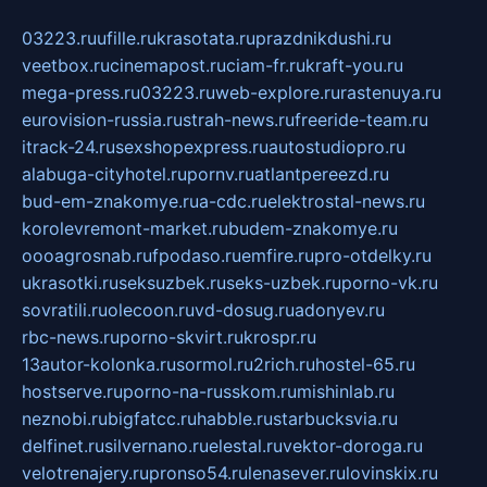
03223.ru
ufille.ru
krasotata.ru
prazdnikdushi.ru
veetbox.ru
cinemapost.ru
ciam-fr.ru
kraft-you.ru
mega-press.ru
03223.ru
web-explore.ru
rastenuya.ru
eurovision-russia.ru
strah-news.ru
freeride-team.ru
itrack-24.ru
sexshopexpress.ru
autostudiopro.ru
alabuga-cityhotel.ru
pornv.ru
atlantpereezd.ru
bud-em-znakomye.ru
a-cdc.ru
elektrostal-news.ru
korolevremont-market.ru
budem-znakomye.ru
oooagrosnab.ru
fpodaso.ru
emfire.ru
pro-otdelky.ru
ukrasotki.ru
seksuzbek.ru
seks-uzbek.ru
porno-vk.ru
sovratili.ru
olecoon.ru
vd-dosug.ru
adonyev.ru
rbc-news.ru
porno-skvirt.ru
krospr.ru
13autor-kolonka.ru
sormol.ru
2rich.ru
hostel-65.ru
hostserve.ru
porno-na-russkom.ru
mishinlab.ru
neznobi.ru
bigfatcc.ru
habble.ru
starbucksvia.ru
delfinet.ru
silvernano.ru
elestal.ru
vektor-doroga.ru
velotrenajery.ru
pronso54.ru
lenasever.ru
lovinskix.ru