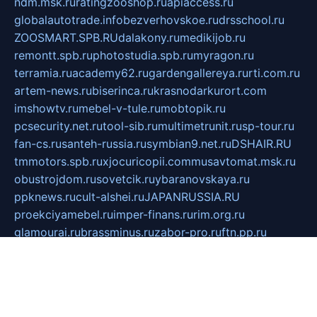
ndm.msk.ru
ratingzooshop.ru
apiaccess.ru
globalautotrade.info
bezverhovskoe.ru
drsschool.ru
ZOOSMART.SPB.RU
dalakony.ru
medikijob.ru
remontt.spb.ru
photostudia.spb.ru
myragon.ru
terramia.ru
academy62.ru
gardengallereya.ru
rti.com.ru
artem-news.ru
biserinca.ru
krasnodarkurort.com
imshowtv.ru
mebel-v-tule.ru
mobtopik.ru
pcsecurity.net.ru
tool-sib.ru
multimetrunit.ru
sp-tour.ru
fan-cs.ru
santeh-russia.ru
symbian9.net.ru
DSHAIR.RU
tmmotors.spb.ru
xjocuricopii.com
musavtomat.msk.ru
obustrojdom.ru
sovetcik.ru
ybaranovskaya.ru
ppknews.ru
cult-alshei.ru
JAPANRUSSIA.RU
proekciyamebel.ru
imper-finans.ru
rim.org.ru
glamourai.ru
brassminus.ru
zabor-pro.ru
ftn.pp.ru
dorogoe58.ru
laimengpacker.ru
kuzova-zapchasti.ru
sageerp.ru
taxodrom.ru
dsrazvitie.ru
hardcity.net.ru
ratinghomegames.ru
topservice25.ru
gubernyan.ru
gtglasslined.ru
ii4.ru
tssport.spb.ru
andorra24.com