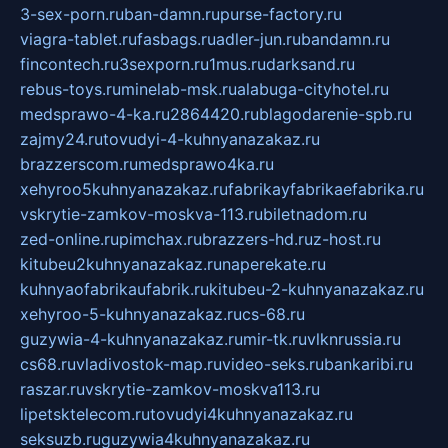
3-sex-porn.ru
ban-damn.ru
purse-factory.ru
viagra-tablet.ru
fasbags.ru
adler-jun.ru
bandamn.ru
fincontech.ru
3sexporn.ru
1mus.ru
darksand.ru
rebus-toys.ru
minelab-msk.ru
alabuga-cityhotel.ru
medsprawo-4-ka.ru
2864420.ru
blagodarenie-spb.ru
zajmy24.ru
tovudyi-4-kuhnyanazakaz.ru
brazzerscom.ru
medsprawo4ka.ru
xehyroo5kuhnyanazakaz.ru
fabrikayfabrikaefabrika.ru
vskrytie-zamkov-moskva-113.ru
biletnadom.ru
zed-online.ru
pimchax.ru
brazzers-hd.ru
z-host.ru
kitubeu2kuhnyanazakaz.ru
naperekate.ru
kuhnyaofabrikaufabrik.ru
kitubeu-2-kuhnyanazakaz.ru
xehyroo-5-kuhnyanazakaz.ru
cs-68.ru
guzywia-4-kuhnyanazakaz.ru
mir-tk.ru
vlknrussia.ru
cs68.ru
vladivostok-map.ru
video-seks.ru
bankaribi.ru
raszar.ru
vskrytie-zamkov-moskva113.ru
lipetsktelecom.ru
tovudyi4kuhnyanazakaz.ru
seksuzb.ru
guzywia4kuhnyanazakaz.ru