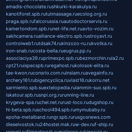
amadis-chocolate.ru
shkurki-karakulya.ru
kanotiforet.spb.ru
tutmassage.ru
ecolog.org.ru
praga.spb.ru
falcorussia.ru
autodoctorservis.ru
kamertondom.spb.ru
net-life.net.ru
avto-vozim.ru
sakhcamera.ru
alliance-electro.spb.ru
stroyavt.ru
controlweb1.ru
tdsak74.ru
kinzozo-ru.ru
kvotka.ru
iron-snab.ru
costa-bella.ru
eugrus.pp.ru
associaciya39.ru
primexpo.spb.ru
bezmorchin.ru
ia2.ru
cpt21.ru
ispecspb.ru
regahost.ru
kolosok-elita.ru
tae-kwon.ru
consrio.com.ru
insiam.ru
avegainfo.ru
archery161.ru
bigencyclica.ru
vlast16.ru
korru.net
sarmiento.spb.su
extelopedia.ru
lammin-suo.spb.ru
iskatour.spb.ru
snpi.org.ru
running-line.ru
krygeva-spa.ru
chel.net.ru
rust-loco.ru
dugshop.ru
hl-beta.spb.ru
school494.spb.ru
mymubaby.ru
epoha-metalband.ru
ngr.spb.ru
rusgosnews.com
dieselvostok.ru
24hostel.msk.ru
w-dev.ru
f-ship.ru
regsmi.ru
filmnetwork.ru
malinasp.ru
kinosvin.ru