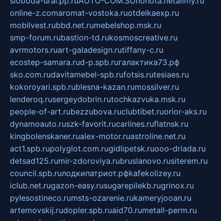
sloboda-ural.pp.ru
AUTO-COM.SU
hohota.net
alimy.ru
online-z.com
aromat-vostoka.ru
otdelkaexp.ru
mobilvest.ru
bbd.net.ru
mebelshop.msk.ru
smp-forum.ru
bastion-td.ru
kosmoscreative.ru
avrmotors.ru
art-galadesign.ru
tiffany-c.ru
ecostep-samara.ru
d-p.spb.ru
галактика73.рф
sko.com.ru
davitamebel-spb.ru
fotsis.ru
tesiaes.ru
kokoroyari.spb.ru
blesna-kazan.ru
mossilver.ru
lenderoq.ru
sergeydobrin.ru
tochkazvuka.msk.ru
people-of-art.ru
bezzubova.ru
clubtibet.ru
orior-aks.ru
dynamoauto.ru
szk-favorit.ru
carlines.ru
flatnsk.ru
kingbolenskaner.ru
alex-motor.ru
astroline.net.ru
act1.spb.ru
polyglot.com.ru
gidlipetsk.ru
ooo-driada.ru
detsad125.ru
mir-zdoroviya.ru
bruslanovo.ru
siterem.ru
council.spb.ru
лодкипатриот.рф
kafekolizey.ru
iclub.net.ru
gazon-easy.ru
sugarepilekb.ru
grinox.ru
pylesostineco.ru
msts-ozarenie.ru
kameryjooan.ru
artemovskij.ru
dopler.spb.ru
aid70.ru
metall-perm.ru