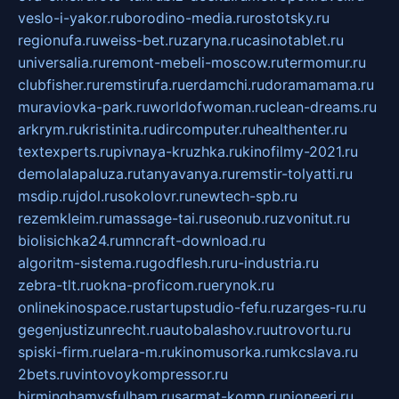
veslo-i-yakor.ru
borodino-media.ru
rostotsky.ru
regionufa.ru
weiss-bet.ru
zaryna.ru
casinotablet.ru
universalia.ru
remont-mebeli-moscow.ru
termomur.ru
clubfisher.ru
remstirufa.ru
erdamchi.ru
doramamama.ru
muraviovka-park.ru
worldofwoman.ru
clean-dreams.ru
arkrym.ru
kristinita.ru
dircomputer.ru
healthenter.ru
textexperts.ru
pivnaya-kruzhka.ru
kinofilmy-2021.ru
demolalapaluza.ru
tanyavanya.ru
remstir-tolyatti.ru
msdip.ru
jdol.ru
sokolovr.ru
newtech-spb.ru
rezemkleim.ru
massage-tai.ru
seonub.ru
zvonitut.ru
biolisichka24.ru
mncraft-download.ru
algoritm-sistema.ru
godflesh.ru
ru-industria.ru
zebra-tlt.ru
okna-proficom.ru
erynok.ru
onlinekinospace.ru
startupstudio-fefu.ru
zarges-ru.ru
gegenjustizunrecht.ru
autobalashov.ru
utrovortu.ru
spiski-firm.ru
elara-m.ru
kinomusorka.ru
mkcslava.ru
2bets.ru
vintovoykompressor.ru
birminghamvsfulham.ru
sarmat-komp.ru
pioneeri.ru