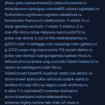
show-pets.ru
smartnews03.ru
discofoxworld.ru
miraclecoon.ru
pongup.ru
hostel65.ru
liura.ru
glasspb.ru
firehunters.ru
gribowo.ru
gnalis.ru
bulkitula.ru
hometown-france.ru
1-xbeticricetc-1-xbetti-5.ru
shop-garena.ru
cricetc-1-xbetr-1-xbetcc-2.ru
one-life-story.ru
top-halyava.ru
accounts112.ru
poka-vse-doma-2.ru
3-d-file.ru
hahahaharms.ru
g2012.ru
tst-1.ru
shaggy-cat.ru
opsmgr.ru
ev-gallery.ru
g-2012.ru
ops-mgr.ru
accounts-112.ru
csm-demo.ru
poka-vse-doma2.ru
airgungames.ru
allseo-host.ru
tehosmotre.ru
varieta-yug.ru
cricetc1xbetr1xbetcc2.ru
raytor-d.ru
atillagunn.ru
3d-file.ru
1xbeticricetc1xbetti5.ru
uafoot-statti.ru
e-abis1c.ru
store-brawl-stars.ru
kts-services.ru
dark-sand.ru
sindika-01.ru
sp-life.ru
x-legion.ru
sib-archives.ru
e-abis-1-c.ru
sindika01.ru
venda-festival.ru
store-brawlstars.ru
dooraleksandria.ru
antenna-highly.ru
mine-lab-msk.ru
1-mus.ru