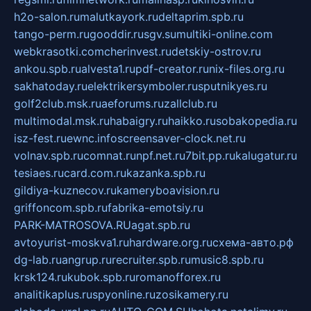
h2o-salon.ru
malutkayork.ru
deltaprim.spb.ru
tango-perm.ru
gooddir.ru
sgv.su
multiki-online.com
webkrasotki.com
cherinvest.ru
detskiy-ostrov.ru
ankou.spb.ru
alvesta1.ru
pdf-creator.ru
nix-files.org.ru
sakhatoday.ru
elektrikersymboler.ru
sputnikyes.ru
golf2club.msk.ru
aeforums.ru
zallclub.ru
multimodal.msk.ru
habaigry.ru
haikko.ru
sobakopedia.ru
isz-fest.ru
ewnc.info
screensaver-clock.net.ru
volnav.spb.ru
comnat.ru
npf.net.ru
7bit.pp.ru
kalugatur.ru
tesiaes.ru
card.com.ru
kazanka.spb.ru
gildiya-kuznecov.ru
kameryboavision.ru
griffoncom.spb.ru
fabrika-emotsiy.ru
PARK-MATROSOVA.RU
agat.spb.ru
avtoyurist-moskva1.ru
hardware.org.ru
схема-авто.рф
dg-lab.ru
angrup.ru
recruiter.spb.ru
music8.spb.ru
krsk124.ru
kubok.spb.ru
romanofforex.ru
analitikaplus.ru
spyonline.ru
zosikamery.ru