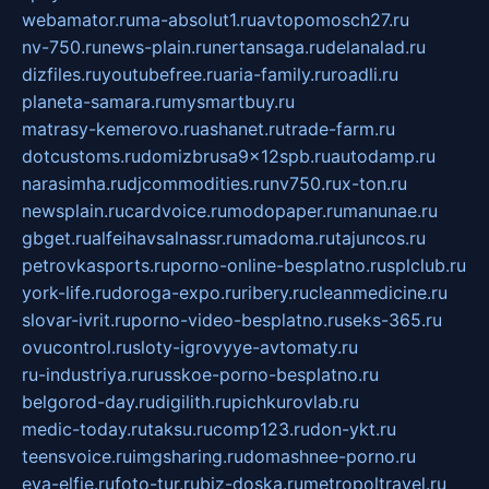
webamator.ru
ma-absolut1.ru
avtopomosch27.ru
nv-750.ru
news-plain.ru
nertansaga.ru
delanalad.ru
dizfiles.ru
youtubefree.ru
aria-family.ru
roadli.ru
planeta-samara.ru
mysmartbuy.ru
matrasy-kemerovo.ru
ashanet.ru
trade-farm.ru
dotcustoms.ru
domizbrusa9x12spb.ru
autodamp.ru
narasimha.ru
djcommodities.ru
nv750.ru
x-ton.ru
newsplain.ru
cardvoice.ru
modopaper.ru
manunae.ru
gbget.ru
alfeihavsalnassr.ru
madoma.ru
tajuncos.ru
petrovkasports.ru
porno-online-besplatno.ru
splclub.ru
york-life.ru
doroga-expo.ru
ribery.ru
cleanmedicine.ru
slovar-ivrit.ru
porno-video-besplatno.ru
seks-365.ru
ovucontrol.ru
sloty-igrovyye-avtomaty.ru
ru-industriya.ru
russkoe-porno-besplatno.ru
belgorod-day.ru
digilith.ru
pichkurovlab.ru
medic-today.ru
taksu.ru
comp123.ru
don-ykt.ru
teensvoice.ru
imgsharing.ru
domashnee-porno.ru
eva-elfie.ru
foto-tur.ru
biz-doska.ru
metropoltravel.ru