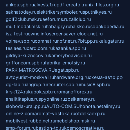
ankou.spb.ru
alvesta1.ru
pdf-creator.ru
nix-files.org.ru
sakhatoday.ru
elektrikersymboler.ru
sputnikyes.ru
golf2club.msk.ru
aeforums.ru
zallclub.ru
multimodal.msk.ru
habaigry.ru
haikko.ru
sobakopedia.ru
isz-fest.ru
ewnc.info
screensaver-clock.net.ru
volnav.spb.ru
comnat.ru
npf.net.ru
7bit.pp.ru
kalugatur.ru
tesiaes.ru
card.com.ru
kazanka.spb.ru
gildiya-kuznecov.ru
kameryboavision.ru
griffoncom.spb.ru
fabrika-emotsiy.ru
PARK-MATROSOVA.RU
agat.spb.ru
avtoyurist-moskva1.ru
hardware.org.ru
схема-авто.рф
dg-lab.ru
angrup.ru
recruiter.spb.ru
music8.spb.ru
krsk124.ru
kubok.spb.ru
romanofforex.ru
analitikaplus.ru
spyonline.ru
zosikamery.ru
sloboda-ural.pp.ru
AUTO-COM.SU
hohota.net
alimy.ru
online-z.com
aromat-vostoka.ru
otdelkaexp.ru
mobilvest.ru
bbd.net.ru
mebelshop.msk.ru
smp-forum.ru
bastion-td.ru
kosmoscreative.ru