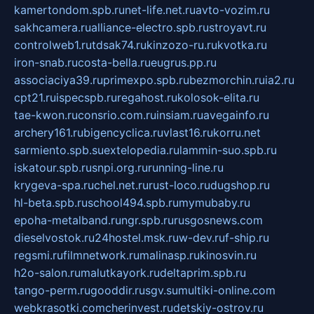
kamertondom.spb.ru
net-life.net.ru
avto-vozim.ru
sakhcamera.ru
alliance-electro.spb.ru
stroyavt.ru
controlweb1.ru
tdsak74.ru
kinzozo-ru.ru
kvotka.ru
iron-snab.ru
costa-bella.ru
eugrus.pp.ru
associaciya39.ru
primexpo.spb.ru
bezmorchin.ru
ia2.ru
cpt21.ru
ispecspb.ru
regahost.ru
kolosok-elita.ru
tae-kwon.ru
consrio.com.ru
insiam.ru
avegainfo.ru
archery161.ru
bigencyclica.ru
vlast16.ru
korru.net
sarmiento.spb.su
extelopedia.ru
lammin-suo.spb.ru
iskatour.spb.ru
snpi.org.ru
running-line.ru
krygeva-spa.ru
chel.net.ru
rust-loco.ru
dugshop.ru
hl-beta.spb.ru
school494.spb.ru
mymubaby.ru
epoha-metalband.ru
ngr.spb.ru
rusgosnews.com
dieselvostok.ru
24hostel.msk.ru
w-dev.ru
f-ship.ru
regsmi.ru
filmnetwork.ru
malinasp.ru
kinosvin.ru
h2o-salon.ru
malutkayork.ru
deltaprim.spb.ru
tango-perm.ru
gooddir.ru
sgv.su
multiki-online.com
webkrasotki.com
cherinvest.ru
detskiy-ostrov.ru