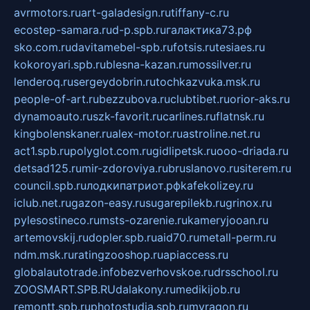
avrmotors.ru
art-galadesign.ru
tiffany-c.ru
ecostep-samara.ru
d-p.spb.ru
галактика73.рф
sko.com.ru
davitamebel-spb.ru
fotsis.ru
tesiaes.ru
kokoroyari.spb.ru
blesna-kazan.ru
mossilver.ru
lenderoq.ru
sergeydobrin.ru
tochkazvuka.msk.ru
people-of-art.ru
bezzubova.ru
clubtibet.ru
orior-aks.ru
dynamoauto.ru
szk-favorit.ru
carlines.ru
flatnsk.ru
kingbolenskaner.ru
alex-motor.ru
astroline.net.ru
act1.spb.ru
polyglot.com.ru
gidlipetsk.ru
ooo-driada.ru
detsad125.ru
mir-zdoroviya.ru
bruslanovo.ru
siterem.ru
council.spb.ru
лодкипатриот.рф
kafekolizey.ru
iclub.net.ru
gazon-easy.ru
sugarepilekb.ru
grinox.ru
pylesostineco.ru
msts-ozarenie.ru
kameryjooan.ru
artemovskij.ru
dopler.spb.ru
aid70.ru
metall-perm.ru
ndm.msk.ru
ratingzooshop.ru
apiaccess.ru
globalautotrade.info
bezverhovskoe.ru
drsschool.ru
ZOOSMART.SPB.RU
dalakony.ru
medikijob.ru
remontt.spb.ru
photostudia.spb.ru
myragon.ru