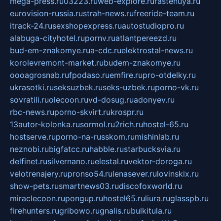
mega-press.ru
03223.ru
web-explore.ru
rastenuya.ru
eurovision-russia.ru
strah-news.ru
freeride-team.ru
itrack-24.ru
sexshopexpress.ru
autostudiopro.ru
alabuga-cityhotel.ru
pornv.ru
atlantpereezd.ru
bud-em-znakomye.ru
a-cdc.ru
elektrostal-news.ru
korolevremont-market.ru
budem-znakomye.ru
oooagrosnab.ru
fpodaso.ru
emfire.ru
pro-otdelky.ru
ukrasotki.ru
seksuzbek.ru
seks-uzbek.ru
porno-vk.ru
sovratili.ru
olecoon.ru
vd-dosug.ru
adonyev.ru
rbc-news.ru
porno-skvirt.ru
krospr.ru
13autor-kolonka.ru
sormol.ru
2rich.ru
hostel-65.ru
hostserve.ru
porno-na-russkom.ru
mishinlab.ru
neznobi.ru
bigfatcc.ru
habble.ru
starbucksvia.ru
delfinet.ru
silvernano.ru
elestal.ru
vektor-doroga.ru
velotrenajery.ru
pronso54.ru
lenasever.ru
lovinskix.ru
show-pets.ru
smartnews03.ru
discofoxworld.ru
miraclecoon.ru
pongup.ru
hostel65.ru
liura.ru
glasspb.ru
firehunters.ru
gribowo.ru
gnalis.ru
bulkitula.ru