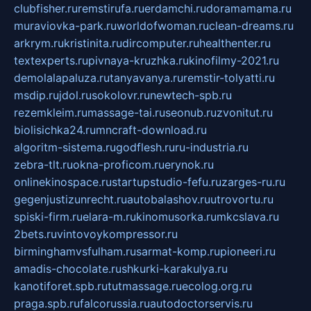
clubfisher.ru
remstirufa.ru
erdamchi.ru
doramamama.ru
muraviovka-park.ru
worldofwoman.ru
clean-dreams.ru
arkrym.ru
kristinita.ru
dircomputer.ru
healthenter.ru
textexperts.ru
pivnaya-kruzhka.ru
kinofilmy-2021.ru
demolalapaluza.ru
tanyavanya.ru
remstir-tolyatti.ru
msdip.ru
jdol.ru
sokolovr.ru
newtech-spb.ru
rezemkleim.ru
massage-tai.ru
seonub.ru
zvonitut.ru
biolisichka24.ru
mncraft-download.ru
algoritm-sistema.ru
godflesh.ru
ru-industria.ru
zebra-tlt.ru
okna-proficom.ru
erynok.ru
onlinekinospace.ru
startupstudio-fefu.ru
zarges-ru.ru
gegenjustizunrecht.ru
autobalashov.ru
utrovortu.ru
spiski-firm.ru
elara-m.ru
kinomusorka.ru
mkcslava.ru
2bets.ru
vintovoykompressor.ru
birminghamvsfulham.ru
sarmat-komp.ru
pioneeri.ru
amadis-chocolate.ru
shkurki-karakulya.ru
kanotiforet.spb.ru
tutmassage.ru
ecolog.org.ru
praga.spb.ru
falcorussia.ru
autodoctorservis.ru