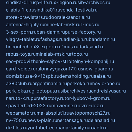
sindika-01.ru
sp-life.ru
x-legion.ru
sib-archives.ru
e-abis-1-c.ru
sindika01.ru
venda-festival.ru
store-brawlstars.ru
dooraleksandria.ru
antenna-highly.ru
mine-lab-msk.ru
1-mus.ru
3-sex-porn.ru
ban-damn.ru
purse-factory.ru
viagra-tablet.ru
fasbags.ru
adler-jun.ru
bandamn.ru
fincontech.ru
3sexporn.ru
1mus.ru
darksand.ru
rebus-toys.ru
minelab-msk.ru
rtdco.ru
seo-prodvizhenie-sajtov-stroitelnyh-kompanij.ru
card-voice.ru
rulonnyygazon177.ru
snow-guard.ru
domizbrusa-9x12spb.ru
demaholding.ru
aalse.ru
a380club.ru
argentinamia.ru
perkoka.ru
movie-one.ru
perk-oka.ru
g-octopus.ru
sibarchives.ru
andreislyusar.ru
naruto-x.ru
pursefactory.ru
tor-lyubov-i-grom.ru
spayderhed-2022.ru
movieone.ru
evro-dez.ru
webamator.ru
ma-absolut1.ru
avtopomosch27.ru
nv-750.ru
news-plain.ru
nertansaga.ru
delanalad.ru
dizfiles.ru
youtubefree.ru
aria-family.ru
roadli.ru