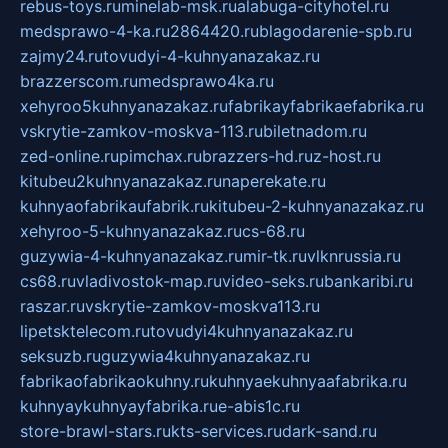
rebus-toys.ru
minelab-msk.ru
alabuga-cityhotel.ru
medsprawo-4-ka.ru
2864420.ru
blagodarenie-spb.ru
zajmy24.ru
tovudyi-4-kuhnyanazakaz.ru
brazzerscom.ru
medsprawo4ka.ru
xehyroo5kuhnyanazakaz.ru
fabrikayfabrikaefabrika.ru
vskrytie-zamkov-moskva-113.ru
biletnadom.ru
zed-online.ru
pimchax.ru
brazzers-hd.ru
z-host.ru
kitubeu2kuhnyanazakaz.ru
naperekate.ru
kuhnyaofabrikaufabrik.ru
kitubeu-2-kuhnyanazakaz.ru
xehyroo-5-kuhnyanazakaz.ru
cs-68.ru
guzywia-4-kuhnyanazakaz.ru
mir-tk.ru
vlknrussia.ru
cs68.ru
vladivostok-map.ru
video-seks.ru
bankaribi.ru
raszar.ru
vskrytie-zamkov-moskva113.ru
lipetsktelecom.ru
tovudyi4kuhnyanazakaz.ru
seksuzb.ru
guzywia4kuhnyanazakaz.ru
fabrikaofabrikaokuhny.ru
kuhnyaekuhnyaafabrika.ru
kuhnyaykuhnyayfabrika.ru
e-abis1c.ru
store-brawl-stars.ru
kts-services.ru
dark-sand.ru