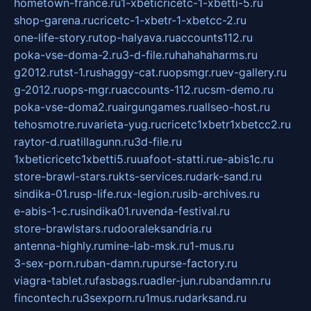
hometown-france.ru
1-xbeticricetc-1-xbetti-5.ru
shop-garena.ru
cricetc-1-xbetr-1-xbetcc-2.ru
one-life-story.ru
top-halyava.ru
accounts112.ru
poka-vse-doma-2.ru
3-d-file.ru
hahahaharms.ru
g2012.ru
tst-1.ru
shaggy-cat.ru
opsmgr.ru
ev-gallery.ru
g-2012.ru
ops-mgr.ru
accounts-112.ru
csm-demo.ru
poka-vse-doma2.ru
airgungames.ru
allseo-host.ru
tehosmotre.ru
varieta-yug.ru
cricetc1xbetr1xbetcc2.ru
raytor-d.ru
atillagunn.ru
3d-file.ru
1xbeticricetc1xbetti5.ru
uafoot-statti.ru
e-abis1c.ru
store-brawl-stars.ru
kts-services.ru
dark-sand.ru
sindika-01.ru
sp-life.ru
x-legion.ru
sib-archives.ru
e-abis-1-c.ru
sindika01.ru
venda-festival.ru
store-brawlstars.ru
dooraleksandria.ru
antenna-highly.ru
mine-lab-msk.ru
1-mus.ru
3-sex-porn.ru
ban-damn.ru
purse-factory.ru
viagra-tablet.ru
fasbags.ru
adler-jun.ru
bandamn.ru
fincontech.ru
3sexporn.ru
1mus.ru
darksand.ru