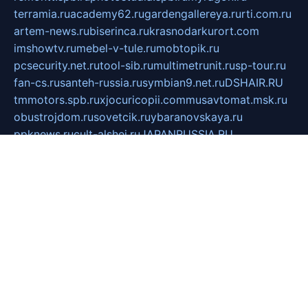
terramia.ru
academy62.ru
gardengallereya.ru
rti.com.ru
artem-news.ru
biserinca.ru
krasnodarkurort.com
imshowtv.ru
mebel-v-tule.ru
mobtopik.ru
pcsecurity.net.ru
tool-sib.ru
multimetrunit.ru
sp-tour.ru
fan-cs.ru
santeh-russia.ru
symbian9.net.ru
DSHAIR.RU
tmmotors.spb.ru
xjocuricopii.com
musavtomat.msk.ru
obustrojdom.ru
sovetcik.ru
ybaranovskaya.ru
ppknews.ru
cult-alshei.ru
JAPANRUSSIA.RU
proekciyamebel.ru
imper-finans.ru
rim.org.ru
glamourai.ru
brassminus.ru
zabor-pro.ru
ftn.pp.ru
dorogoe58.ru
laimengpacker.ru
kuzova-zapchasti.ru
sageerp.ru
taxodrom.ru
dsrazvitie.ru
hardcity.net.ru
ratinghomegames.ru
topservice25.ru
gubernyan.ru
gtglasslined.ru
ii4.ru
tssport.spb.ru
andorra24.com
blackwallstreet.ru
oboimos.ru
optim-doors.com.ru
ikuch.ru
nycr.org.ru
npa21.ru
vremya-ch.spb.ru
desert000.ru
ivtorgi.ru
ifiori.ru
catalog-statei.ru
dcv.org.ru
spetsmaster174.ru
ipkameryhiseeu.ru