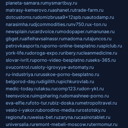
planeta-samara.ru
mysmartbuy.ru
matrasy-kemerovo.ru
ashanet.ru
trade-farm.ru
dotcustoms.ru
domizbrusa9x12spb.ru
autodamp.ru
narasimha.ru
djcommodities.ru
nv750.ru
x-ton.ru
newsplain.ru
cardvoice.ru
modopaper.ru
manunae.ru
gbget.ru
alfeihavsalnassr.ru
madoma.ru
tajuncos.ru
petrovkasports.ru
porno-online-besplatno.ru
splclub.ru
york-life.ru
doroga-expo.ru
ribery.ru
cleanmedicine.ru
slovar-ivrit.ru
porno-video-besplatno.ru
seks-365.ru
ovucontrol.ru
sloty-igrovyye-avtomaty.ru
ru-industriya.ru
russkoe-porno-besplatno.ru
belgorod-day.ru
digilith.ru
pichkurovlab.ru
medic-today.ru
taksu.ru
comp123.ru
don-ykt.ru
teensvoice.ru
imgsharing.ru
domashnee-porno.ru
eva-elfie.ru
foto-tur.ru
biz-doska.ru
metropoltravel.ru
veslo-i-yakor.ru
borodino-media.ru
rostotsky.ru
regionufa.ru
weiss-bet.ru
zaryna.ru
casinotablet.ru
universalia.ru
remont-mebeli-moscow.ru
termomur.ru