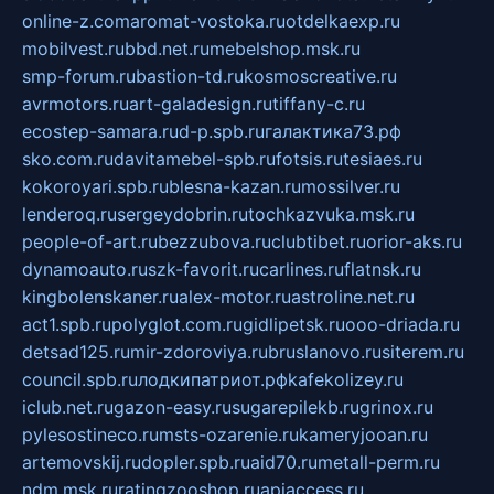
online-z.com
aromat-vostoka.ru
otdelkaexp.ru
mobilvest.ru
bbd.net.ru
mebelshop.msk.ru
smp-forum.ru
bastion-td.ru
kosmoscreative.ru
avrmotors.ru
art-galadesign.ru
tiffany-c.ru
ecostep-samara.ru
d-p.spb.ru
галактика73.рф
sko.com.ru
davitamebel-spb.ru
fotsis.ru
tesiaes.ru
kokoroyari.spb.ru
blesna-kazan.ru
mossilver.ru
lenderoq.ru
sergeydobrin.ru
tochkazvuka.msk.ru
people-of-art.ru
bezzubova.ru
clubtibet.ru
orior-aks.ru
dynamoauto.ru
szk-favorit.ru
carlines.ru
flatnsk.ru
kingbolenskaner.ru
alex-motor.ru
astroline.net.ru
act1.spb.ru
polyglot.com.ru
gidlipetsk.ru
ooo-driada.ru
detsad125.ru
mir-zdoroviya.ru
bruslanovo.ru
siterem.ru
council.spb.ru
лодкипатриот.рф
kafekolizey.ru
iclub.net.ru
gazon-easy.ru
sugarepilekb.ru
grinox.ru
pylesostineco.ru
msts-ozarenie.ru
kameryjooan.ru
artemovskij.ru
dopler.spb.ru
aid70.ru
metall-perm.ru
ndm.msk.ru
ratingzooshop.ru
apiaccess.ru