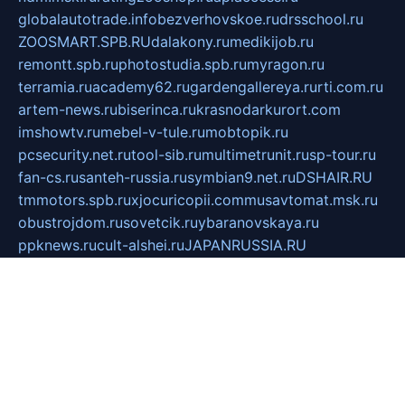
globalautotrade.info
bezverhovskoe.ru
drsschool.ru
ZOOSMART.SPB.RU
dalakony.ru
medikijob.ru
remontt.spb.ru
photostudia.spb.ru
myragon.ru
terramia.ru
academy62.ru
gardengallereya.ru
rti.com.ru
artem-news.ru
biserinca.ru
krasnodarkurort.com
imshowtv.ru
mebel-v-tule.ru
mobtopik.ru
pcsecurity.net.ru
tool-sib.ru
multimetrunit.ru
sp-tour.ru
fan-cs.ru
santeh-russia.ru
symbian9.net.ru
DSHAIR.RU
tmmotors.spb.ru
xjocuricopii.com
musavtomat.msk.ru
obustrojdom.ru
sovetcik.ru
ybaranovskaya.ru
ppknews.ru
cult-alshei.ru
JAPANRUSSIA.RU
proekciyamebel.ru
imper-finans.ru
rim.org.ru
glamourai.ru
brassminus.ru
zabor-pro.ru
ftn.pp.ru
dorogoe58.ru
laimengpacker.ru
kuzova-zapchasti.ru
sageerp.ru
taxodrom.ru
dsrazvitie.ru
hardcity.net.ru
ratinghomegames.ru
topservice25.ru
gubernyan.ru
gtglasslined.ru
ii4.ru
tssport.spb.ru
andorra24.com
blackwallstreet.ru
oboimos.ru
optim-doors.com.ru