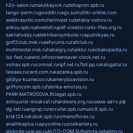
h2o-salon.ru
malutkayork.ru
deltaprim.spb.ru
tango-perm.ru
gooddir.ru
sgv.su
multiki-online.com
webkrasotki.com
cherinvest.ru
detskiy-ostrov.ru
ankou.spb.ru
alvesta1.ru
pdf-creator.ru
nix-files.org.ru
sakhatoday.ru
elektrikersymboler.ru
sputnikyes.ru
golf2club.msk.ru
aeforums.ru
zallclub.ru
multimodal.msk.ru
habaigry.ru
haikko.ru
sobakopedia.ru
isz-fest.ru
ewnc.info
screensaver-clock.net.ru
volnav.spb.ru
comnat.ru
npf.net.ru
7bit.pp.ru
kalugatur.ru
tesiaes.ru
card.com.ru
kazanka.spb.ru
gildiya-kuznecov.ru
kameryboavision.ru
griffoncom.spb.ru
fabrika-emotsiy.ru
PARK-MATROSOVA.RU
agat.spb.ru
avtoyurist-moskva1.ru
hardware.org.ru
схема-авто.рф
dg-lab.ru
angrup.ru
recruiter.spb.ru
music8.spb.ru
krsk124.ru
kubok.spb.ru
romanofforex.ru
analitikaplus.ru
spyonline.ru
zosikamery.ru
sloboda-ural.pp.ru
AUTO-COM.SU
hohota.net
alimy.ru