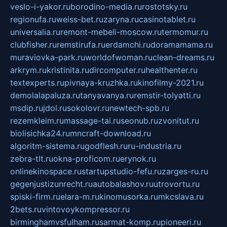
veslo-i-yakor.ru
borodino-media.ru
rostotsky.ru
regionufa.ru
weiss-bet.ru
zaryna.ru
casinotablet.ru
universalia.ru
remont-mebeli-moscow.ru
termomur.ru
clubfisher.ru
remstirufa.ru
erdamchi.ru
doramamama.ru
muraviovka-park.ru
worldofwoman.ru
clean-dreams.ru
arkrym.ru
kristinita.ru
dircomputer.ru
healthenter.ru
textexperts.ru
pivnaya-kruzhka.ru
kinofilmy-2021.ru
demolalapaluza.ru
tanyavanya.ru
remstir-tolyatti.ru
msdip.ru
jdol.ru
sokolovr.ru
newtech-spb.ru
rezemkleim.ru
massage-tai.ru
seonub.ru
zvonitut.ru
biolisichka24.ru
mncraft-download.ru
algoritm-sistema.ru
godflesh.ru
ru-industria.ru
zebra-tlt.ru
okna-proficom.ru
erynok.ru
onlinekinospace.ru
startupstudio-fefu.ru
zarges-ru.ru
gegenjustizunrecht.ru
autobalashov.ru
utrovortu.ru
spiski-firm.ru
elara-m.ru
kinomusorka.ru
mkcslava.ru
2bets.ru
vintovoykompressor.ru
birminghamvsfulham.ru
sarmat-komp.ru
pioneeri.ru