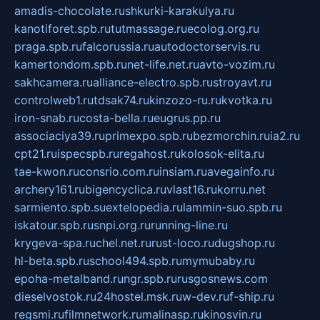
amadis-chocolate.ru
shkurki-karakulya.ru
kanotiforet.spb.ru
tutmassage.ru
ecolog.org.ru
praga.spb.ru
falcorussia.ru
autodoctorservis.ru
kamertondom.spb.ru
net-life.net.ru
avto-vozim.ru
sakhcamera.ru
alliance-electro.spb.ru
stroyavt.ru
controlweb1.ru
tdsak74.ru
kinzozo-ru.ru
kvotka.ru
iron-snab.ru
costa-bella.ru
eugrus.pp.ru
associaciya39.ru
primexpo.spb.ru
bezmorchin.ru
ia2.ru
cpt21.ru
ispecspb.ru
regahost.ru
kolosok-elita.ru
tae-kwon.ru
consrio.com.ru
insiam.ru
avegainfo.ru
archery161.ru
bigencyclica.ru
vlast16.ru
korru.net
sarmiento.spb.su
extelopedia.ru
lammin-suo.spb.ru
iskatour.spb.ru
snpi.org.ru
running-line.ru
krygeva-spa.ru
chel.net.ru
rust-loco.ru
dugshop.ru
hl-beta.spb.ru
school494.spb.ru
mymubaby.ru
epoha-metalband.ru
ngr.spb.ru
rusgosnews.com
dieselvostok.ru
24hostel.msk.ru
w-dev.ru
f-ship.ru
regsmi.ru
filmnetwork.ru
malinasp.ru
kinosvin.ru