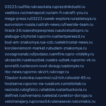
03223.ru
ufille.ru
krasotata.ru
prazdnikdushi.ru
veetbox.ru
cinemapost.ru
ciam-fr.ru
kraft-you.ru
mega-press.ru
03223.ru
web-explore.ru
rastenuya.ru
eurovision-russia.ru
strah-news.ru
freeride-team.ru
itrack-24.ru
sexshopexpress.ru
autostudiopro.ru
alabuga-cityhotel.ru
pornv.ru
atlantpereezd.ru
bud-em-znakomye.ru
a-cdc.ru
elektrostal-news.ru
korolevremont-market.ru
budem-znakomye.ru
oooagrosnab.ru
fpodaso.ru
emfire.ru
pro-otdelky.ru
ukrasotki.ru
seksuzbek.ru
seks-uzbek.ru
porno-vk.ru
sovratili.ru
olecoon.ru
vd-dosug.ru
adonyev.ru
rbc-news.ru
porno-skvirt.ru
krospr.ru
13autor-kolonka.ru
sormol.ru
2rich.ru
hostel-65.ru
hostserve.ru
porno-na-russkom.ru
mishinlab.ru
neznobi.ru
bigfatcc.ru
habble.ru
starbucksvia.ru
delfinet.ru
silvernano.ru
elestal.ru
vektor-doroga.ru
velotrenajery.ru
pronso54.ru
lenasever.ru
lovinskix.ru