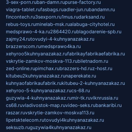
3-sex-porn.ru
ban-damn.ru
purse-factory.ru
viagra-tablet.ru
fasbags.ru
adler-jun.ru
bandamn.ru
fincontech.ru
3sexporn.ru
1mus.ru
darksand.ru
rebus-toys.ru
minelab-msk.ru
alabuga-cityhotel.ru
medsprawo-4-ka.ru
2864420.ru
blagodarenie-spb.ru
zajmy24.ru
tovudyi-4-kuhnyanazakaz.ru
brazzerscom.ru
medsprawo4ka.ru
xehyroo5kuhnyanazakaz.ru
fabrikayfabrikaefabrika.ru
vskrytie-zamkov-moskva-113.ru
biletnadom.ru
zed-online.ru
pimchax.ru
brazzers-hd.ru
z-host.ru
kitubeu2kuhnyanazakaz.ru
naperekate.ru
kuhnyaofabrikaufabrik.ru
kitubeu-2-kuhnyanazakaz.ru
xehyroo-5-kuhnyanazakaz.ru
cs-68.ru
guzywia-4-kuhnyanazakaz.ru
mir-tk.ru
vlknrussia.ru
cs68.ru
vladivostok-map.ru
video-seks.ru
bankaribi.ru
raszar.ru
vskrytie-zamkov-moskva113.ru
lipetsktelecom.ru
tovudyi4kuhnyanazakaz.ru
seksuzb.ru
guzywia4kuhnyanazakaz.ru