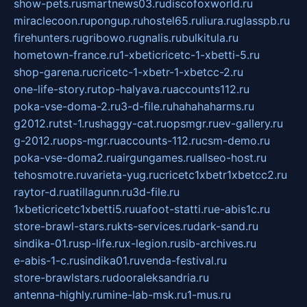
show-pets.ru
smartnews03.ru
discofoxworld.ru
miraclecoon.ru
pongup.ru
hostel65.ru
liura.ru
glasspb.ru
firehunters.ru
gribowo.ru
gnalis.ru
bulkitula.ru
hometown-france.ru
1-xbeticricetc-1-xbetti-5.ru
shop-garena.ru
cricetc-1-xbetr-1-xbetcc-2.ru
one-life-story.ru
top-halyava.ru
accounts112.ru
poka-vse-doma-2.ru
3-d-file.ru
hahahaharms.ru
g2012.ru
tst-1.ru
shaggy-cat.ru
opsmgr.ru
ev-gallery.ru
g-2012.ru
ops-mgr.ru
accounts-112.ru
csm-demo.ru
poka-vse-doma2.ru
airgungames.ru
allseo-host.ru
tehosmotre.ru
varieta-yug.ru
cricetc1xbetr1xbetcc2.ru
raytor-d.ru
atillagunn.ru
3d-file.ru
1xbeticricetc1xbetti5.ru
uafoot-statti.ru
e-abis1c.ru
store-brawl-stars.ru
kts-services.ru
dark-sand.ru
sindika-01.ru
sp-life.ru
x-legion.ru
sib-archives.ru
e-abis-1-c.ru
sindika01.ru
venda-festival.ru
store-brawlstars.ru
dooraleksandria.ru
antenna-highly.ru
mine-lab-msk.ru
1-mus.ru