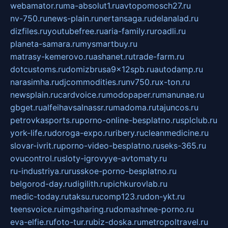
webamator.ru
ma-absolut1.ru
avtopomosch27.ru
nv-750.ru
news-plain.ru
nertansaga.ru
delanalad.ru
dizfiles.ru
youtubefree.ru
aria-family.ru
roadli.ru
planeta-samara.ru
mysmartbuy.ru
matrasy-kemerovo.ru
ashanet.ru
trade-farm.ru
dotcustoms.ru
domizbrusa9x12spb.ru
autodamp.ru
narasimha.ru
djcommodities.ru
nv750.ru
x-ton.ru
newsplain.ru
cardvoice.ru
modopaper.ru
manunae.ru
gbget.ru
alfeihavsalnassr.ru
madoma.ru
tajuncos.ru
petrovkasports.ru
porno-online-besplatno.ru
splclub.ru
york-life.ru
doroga-expo.ru
ribery.ru
cleanmedicine.ru
slovar-ivrit.ru
porno-video-besplatno.ru
seks-365.ru
ovucontrol.ru
sloty-igrovyye-avtomaty.ru
ru-industriya.ru
russkoe-porno-besplatno.ru
belgorod-day.ru
digilith.ru
pichkurovlab.ru
medic-today.ru
taksu.ru
comp123.ru
don-ykt.ru
teensvoice.ru
imgsharing.ru
domashnee-porno.ru
eva-elfie.ru
foto-tur.ru
biz-doska.ru
metropoltravel.ru