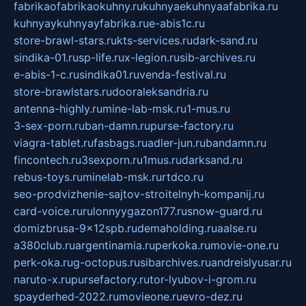
fabrikaofabrikaokuhny.ru
kuhnyaekuhnyaafabrika.ru
kuhnyaykuhnyayfabrika.ru
e-abis1c.ru
store-brawl-stars.ru
kts-services.ru
dark-sand.ru
sindika-01.ru
sp-life.ru
x-legion.ru
sib-archives.ru
e-abis-1-c.ru
sindika01.ru
venda-festival.ru
store-brawlstars.ru
dooraleksandria.ru
antenna-highly.ru
mine-lab-msk.ru
1-mus.ru
3-sex-porn.ru
ban-damn.ru
purse-factory.ru
viagra-tablet.ru
fasbags.ru
adler-jun.ru
bandamn.ru
fincontech.ru
3sexporn.ru
1mus.ru
darksand.ru
rebus-toys.ru
minelab-msk.ru
rtdco.ru
seo-prodvizhenie-sajtov-stroitelnyh-kompanij.ru
card-voice.ru
rulonnyygazon177.ru
snow-guard.ru
domizbrusa-9x12spb.ru
demaholding.ru
aalse.ru
a380club.ru
argentinamia.ru
perkoka.ru
movie-one.ru
perk-oka.ru
g-octopus.ru
sibarchives.ru
andreislyusar.ru
naruto-x.ru
pursefactory.ru
tor-lyubov-i-grom.ru
spayderhed-2022.ru
movieone.ru
evro-dez.ru