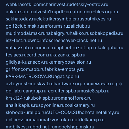
webkrasotki.com
cherinvest.ru
detskiy-ostrov.ru
ankou.spb.ru
alvesta1.ru
pdf-creator.ru
nix-files.org.ru
sakhatoday.ru
elektrikersymboler.ru
sputnikyes.ru
golf2club.msk.ru
aeforums.ru
zallclub.ru
multimodal.msk.ru
habaigry.ru
haikko.ru
sobakopedia.ru
isz-fest.ru
ewnc.info
screensaver-clock.net.ru
volnav.spb.ru
comnat.ru
npf.net.ru
7bit.pp.ru
kalugatur.ru
tesiaes.ru
card.com.ru
kazanka.spb.ru
gildiya-kuznecov.ru
kameryboavision.ru
griffoncom.spb.ru
fabrika-emotsiy.ru
PARK-MATROSOVA.RU
agat.spb.ru
avtoyurist-moskva1.ru
hardware.org.ru
схема-авто.рф
dg-lab.ru
angrup.ru
recruiter.spb.ru
music8.spb.ru
krsk124.ru
kubok.spb.ru
romanofforex.ru
analitikaplus.ru
spyonline.ru
zosikamery.ru
sloboda-ural.pp.ru
AUTO-COM.SU
hohota.net
alimy.ru
online-z.com
aromat-vostoka.ru
otdelkaexp.ru
mobilvest.ru
bbd.net.ru
mebelshop.msk.ru