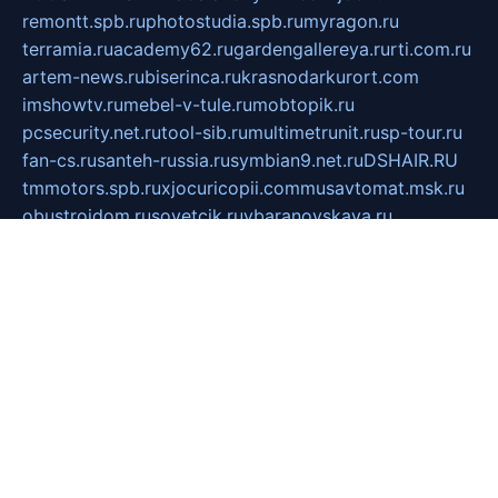
remontt.spb.ru
photostudia.spb.ru
myragon.ru
terramia.ru
academy62.ru
gardengallereya.ru
rti.com.ru
artem-news.ru
biserinca.ru
krasnodarkurort.com
imshowtv.ru
mebel-v-tule.ru
mobtopik.ru
pcsecurity.net.ru
tool-sib.ru
multimetrunit.ru
sp-tour.ru
fan-cs.ru
santeh-russia.ru
symbian9.net.ru
DSHAIR.RU
tmmotors.spb.ru
xjocuricopii.com
musavtomat.msk.ru
obustrojdom.ru
sovetcik.ru
ybaranovskaya.ru
ppknews.ru
cult-alshei.ru
JAPANRUSSIA.RU
proekciyamebel.ru
imper-finans.ru
rim.org.ru
glamourai.ru
brassminus.ru
zabor-pro.ru
ftn.pp.ru
dorogoe58.ru
laimengpacker.ru
kuzova-zapchasti.ru
sageerp.ru
taxodrom.ru
dsrazvitie.ru
hardcity.net.ru
ratinghomegames.ru
topservice25.ru
gubernyan.ru
gtglasslined.ru
ii4.ru
tssport.spb.ru
andorra24.com
blackwallstreet.ru
oboimos.ru
optim-doors.com.ru
ikuch.ru
nycr.org.ru
npa21.ru
vremya-ch.spb.ru
desert000.ru
ivtorgi.ru
ifiori.ru
catalog-statei.ru