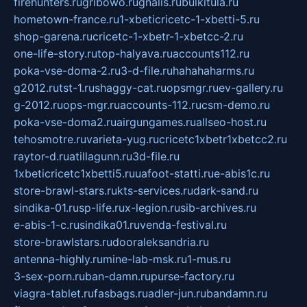
firehunters.ru
gribowo.ru
gnalis.ru
bulkitula.ru
hometown-france.ru
1-xbeticricetc-1-xbetti-5.ru
shop-garena.ru
cricetc-1-xbetr-1-xbetcc-2.ru
one-life-story.ru
top-halyava.ru
accounts112.ru
poka-vse-doma-2.ru
3-d-file.ru
hahahaharms.ru
g2012.ru
tst-1.ru
shaggy-cat.ru
opsmgr.ru
ev-gallery.ru
g-2012.ru
ops-mgr.ru
accounts-112.ru
csm-demo.ru
poka-vse-doma2.ru
airgungames.ru
allseo-host.ru
tehosmotre.ru
varieta-yug.ru
cricetc1xbetr1xbetcc2.ru
raytor-d.ru
atillagunn.ru
3d-file.ru
1xbeticricetc1xbetti5.ru
uafoot-statti.ru
e-abis1c.ru
store-brawl-stars.ru
kts-services.ru
dark-sand.ru
sindika-01.ru
sp-life.ru
x-legion.ru
sib-archives.ru
e-abis-1-c.ru
sindika01.ru
venda-festival.ru
store-brawlstars.ru
dooraleksandria.ru
antenna-highly.ru
mine-lab-msk.ru
1-mus.ru
3-sex-porn.ru
ban-damn.ru
purse-factory.ru
viagra-tablet.ru
fasbags.ru
adler-jun.ru
bandamn.ru