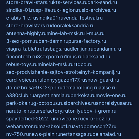
store-brawl-stars.ru
kts-services.ru
dark-sand.ru
sindika-01.ru
sp-life.ru
x-legion.ru
sib-archives.ru
e-abis-1-c.ru
sindika01.ru
venda-festival.ru
store-brawlstars.ru
dooraleksandria.ru
antenna-highly.ru
mine-lab-msk.ru
1-mus.ru
3-sex-porn.ru
ban-damn.ru
purse-factory.ru
viagra-tablet.ru
fasbags.ru
adler-jun.ru
bandamn.ru
fincontech.ru
3sexporn.ru
1mus.ru
darksand.ru
rebus-toys.ru
minelab-msk.ru
rtdco.ru
seo-prodvizhenie-sajtov-stroitelnyh-kompanij.ru
card-voice.ru
rulonnyygazon177.ru
snow-guard.ru
domizbrusa-9x12spb.ru
demaholding.ru
aalse.ru
a380club.ru
argentinamia.ru
perkoka.ru
movie-one.ru
perk-oka.ru
g-octopus.ru
sibarchives.ru
andreislyusar.ru
naruto-x.ru
pursefactory.ru
tor-lyubov-i-grom.ru
spayderhed-2022.ru
movieone.ru
evro-dez.ru
webamator.ru
ma-absolut1.ru
avtopomosch27.ru
nv-750.ru
news-plain.ru
nertansaga.ru
delanalad.ru