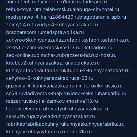
fincontech.ru
3sexporn.ru
1mus.ru
darksand.ru
rebus-toys.ru
minelab-msk.ru
alabuga-cityhotel.ru
medsprawo-4-ka.ru
2864420.ru
blagodarenie-spb.ru
zajmy24.ru
tovudyi-4-kuhnyanazakaz.ru
brazzerscom.ru
medsprawo4ka.ru
xehyroo5kuhnyanazakaz.ru
fabrikayfabrikaefabrika.ru
vskrytie-zamkov-moskva-113.ru
biletnadom.ru
zed-online.ru
pimchax.ru
brazzers-hd.ru
z-host.ru
kitubeu2kuhnyanazakaz.ru
naperekate.ru
kuhnyaofabrikaufabrik.ru
kitubeu-2-kuhnyanazakaz.ru
xehyroo-5-kuhnyanazakaz.ru
cs-68.ru
guzywia-4-kuhnyanazakaz.ru
mir-tk.ru
vlknrussia.ru
cs68.ru
vladivostok-map.ru
video-seks.ru
bankaribi.ru
raszar.ru
vskrytie-zamkov-moskva113.ru
lipetsktelecom.ru
tovudyi4kuhnyanazakaz.ru
seksuzb.ru
guzywia4kuhnyanazakaz.ru
fabrikaofabrikaokuhny.ru
kuhnyaekuhnyaafabrika.ru
kuhnyaykuhnyayfabrika.ru
e-abis1c.ru