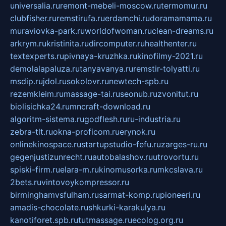
universalia.ru
remont-mebeli-moscow.ru
termomur.ru
clubfisher.ru
remstirufa.ru
erdamchi.ru
doramamama.ru
muraviovka-park.ru
worldofwoman.ru
clean-dreams.ru
arkrym.ru
kristinita.ru
dircomputer.ru
healthenter.ru
textexperts.ru
pivnaya-kruzhka.ru
kinofilmy-2021.ru
demolalapaluza.ru
tanyavanya.ru
remstir-tolyatti.ru
msdip.ru
jdol.ru
sokolovr.ru
newtech-spb.ru
rezemkleim.ru
massage-tai.ru
seonub.ru
zvonitut.ru
biolisichka24.ru
mncraft-download.ru
algoritm-sistema.ru
godflesh.ru
ru-industria.ru
zebra-tlt.ru
okna-proficom.ru
erynok.ru
onlinekinospace.ru
startupstudio-fefu.ru
zarges-ru.ru
gegenjustizunrecht.ru
autobalashov.ru
utrovortu.ru
spiski-firm.ru
elara-m.ru
kinomusorka.ru
mkcslava.ru
2bets.ru
vintovoykompressor.ru
birminghamvsfulham.ru
sarmat-komp.ru
pioneeri.ru
amadis-chocolate.ru
shkurki-karakulya.ru
kanotiforet.spb.ru
tutmassage.ru
ecolog.org.ru