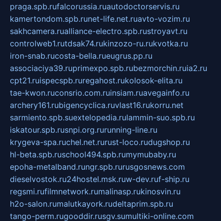
praga.spb.ru
falcorussia.ru
autodoctorservis.ru
kamertondom.spb.ru
net-life.net.ru
avto-vozim.ru
sakhcamera.ru
alliance-electro.spb.ru
stroyavt.ru
controlweb1.ru
tdsak74.ru
kinzozo-ru.ru
kvotka.ru
iron-snab.ru
costa-bella.ru
eugrus.pp.ru
associaciya39.ru
primexpo.spb.ru
bezmorchin.ru
ia2.ru
cpt21.ru
ispecspb.ru
regahost.ru
kolosok-elita.ru
tae-kwon.ru
consrio.com.ru
insiam.ru
avegainfo.ru
archery161.ru
bigencyclica.ru
vlast16.ru
korru.net
sarmiento.spb.su
extelopedia.ru
lammin-suo.spb.ru
iskatour.spb.ru
snpi.org.ru
running-line.ru
krygeva-spa.ru
chel.net.ru
rust-loco.ru
dugshop.ru
hl-beta.spb.ru
school494.spb.ru
mymubaby.ru
epoha-metalband.ru
ngr.spb.ru
rusgosnews.com
dieselvostok.ru
24hostel.msk.ru
w-dev.ru
f-ship.ru
regsmi.ru
filmnetwork.ru
malinasp.ru
kinosvin.ru
h2o-salon.ru
malutkayork.ru
deltaprim.spb.ru
tango-perm.ru
gooddir.ru
sgv.su
multiki-online.com