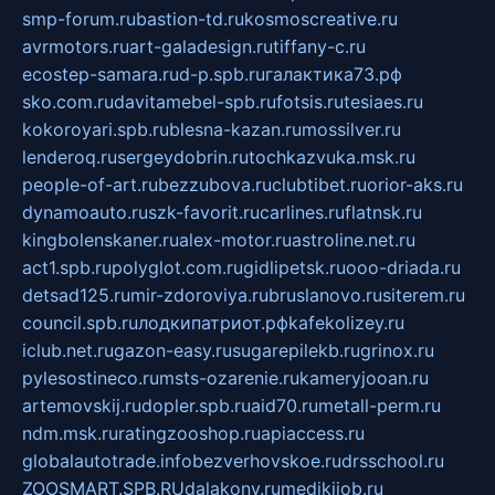
smp-forum.ru
bastion-td.ru
kosmoscreative.ru
avrmotors.ru
art-galadesign.ru
tiffany-c.ru
ecostep-samara.ru
d-p.spb.ru
галактика73.рф
sko.com.ru
davitamebel-spb.ru
fotsis.ru
tesiaes.ru
kokoroyari.spb.ru
blesna-kazan.ru
mossilver.ru
lenderoq.ru
sergeydobrin.ru
tochkazvuka.msk.ru
people-of-art.ru
bezzubova.ru
clubtibet.ru
orior-aks.ru
dynamoauto.ru
szk-favorit.ru
carlines.ru
flatnsk.ru
kingbolenskaner.ru
alex-motor.ru
astroline.net.ru
act1.spb.ru
polyglot.com.ru
gidlipetsk.ru
ooo-driada.ru
detsad125.ru
mir-zdoroviya.ru
bruslanovo.ru
siterem.ru
council.spb.ru
лодкипатриот.рф
kafekolizey.ru
iclub.net.ru
gazon-easy.ru
sugarepilekb.ru
grinox.ru
pylesostineco.ru
msts-ozarenie.ru
kameryjooan.ru
artemovskij.ru
dopler.spb.ru
aid70.ru
metall-perm.ru
ndm.msk.ru
ratingzooshop.ru
apiaccess.ru
globalautotrade.info
bezverhovskoe.ru
drsschool.ru
ZOOSMART.SPB.RU
dalakony.ru
medikijob.ru