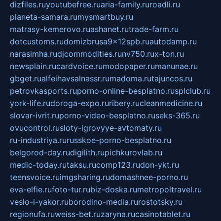
dizfiles.ru
youtubefree.ru
aria-family.ru
roadli.ru
planeta-samara.ru
mysmartbuy.ru
matrasy-kemerovo.ru
ashanet.ru
trade-farm.ru
dotcustoms.ru
domizbrusa9x12spb.ru
autodamp.ru
narasimha.ru
djcommodities.ru
nv750.ru
x-ton.ru
newsplain.ru
cardvoice.ru
modopaper.ru
manunae.ru
gbget.ru
alfeihavsalnassr.ru
madoma.ru
tajuncos.ru
petrovkasports.ru
porno-online-besplatno.ru
splclub.ru
york-life.ru
doroga-expo.ru
ribery.ru
cleanmedicine.ru
slovar-ivrit.ru
porno-video-besplatno.ru
seks-365.ru
ovucontrol.ru
sloty-igrovyye-avtomaty.ru
ru-industriya.ru
russkoe-porno-besplatno.ru
belgorod-day.ru
digilith.ru
pichkurovlab.ru
medic-today.ru
taksu.ru
comp123.ru
don-ykt.ru
teensvoice.ru
imgsharing.ru
domashnee-porno.ru
eva-elfie.ru
foto-tur.ru
biz-doska.ru
metropoltravel.ru
veslo-i-yakor.ru
borodino-media.ru
rostotsky.ru
regionufa.ru
weiss-bet.ru
zaryna.ru
casinotablet.ru