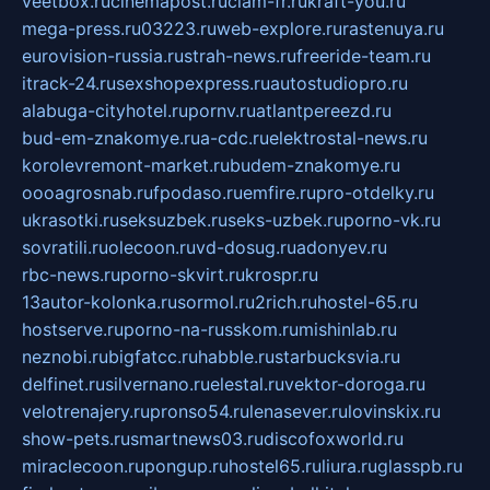
veetbox.ru
cinemapost.ru
ciam-fr.ru
kraft-you.ru
mega-press.ru
03223.ru
web-explore.ru
rastenuya.ru
eurovision-russia.ru
strah-news.ru
freeride-team.ru
itrack-24.ru
sexshopexpress.ru
autostudiopro.ru
alabuga-cityhotel.ru
pornv.ru
atlantpereezd.ru
bud-em-znakomye.ru
a-cdc.ru
elektrostal-news.ru
korolevremont-market.ru
budem-znakomye.ru
oooagrosnab.ru
fpodaso.ru
emfire.ru
pro-otdelky.ru
ukrasotki.ru
seksuzbek.ru
seks-uzbek.ru
porno-vk.ru
sovratili.ru
olecoon.ru
vd-dosug.ru
adonyev.ru
rbc-news.ru
porno-skvirt.ru
krospr.ru
13autor-kolonka.ru
sormol.ru
2rich.ru
hostel-65.ru
hostserve.ru
porno-na-russkom.ru
mishinlab.ru
neznobi.ru
bigfatcc.ru
habble.ru
starbucksvia.ru
delfinet.ru
silvernano.ru
elestal.ru
vektor-doroga.ru
velotrenajery.ru
pronso54.ru
lenasever.ru
lovinskix.ru
show-pets.ru
smartnews03.ru
discofoxworld.ru
miraclecoon.ru
pongup.ru
hostel65.ru
liura.ru
glasspb.ru