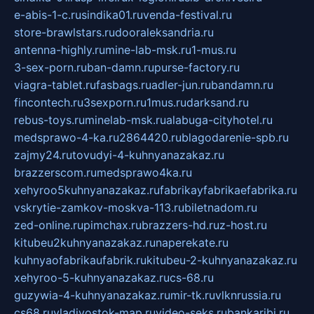
e-abis-1-c.ru
sindika01.ru
venda-festival.ru
store-brawlstars.ru
dooraleksandria.ru
antenna-highly.ru
mine-lab-msk.ru
1-mus.ru
3-sex-porn.ru
ban-damn.ru
purse-factory.ru
viagra-tablet.ru
fasbags.ru
adler-jun.ru
bandamn.ru
fincontech.ru
3sexporn.ru
1mus.ru
darksand.ru
rebus-toys.ru
minelab-msk.ru
alabuga-cityhotel.ru
medsprawo-4-ka.ru
2864420.ru
blagodarenie-spb.ru
zajmy24.ru
tovudyi-4-kuhnyanazakaz.ru
brazzerscom.ru
medsprawo4ka.ru
xehyroo5kuhnyanazakaz.ru
fabrikayfabrikaefabrika.ru
vskrytie-zamkov-moskva-113.ru
biletnadom.ru
zed-online.ru
pimchax.ru
brazzers-hd.ru
z-host.ru
kitubeu2kuhnyanazakaz.ru
naperekate.ru
kuhnyaofabrikaufabrik.ru
kitubeu-2-kuhnyanazakaz.ru
xehyroo-5-kuhnyanazakaz.ru
cs-68.ru
guzywia-4-kuhnyanazakaz.ru
mir-tk.ru
vlknrussia.ru
cs68.ru
vladivostok-map.ru
video-seks.ru
bankaribi.ru