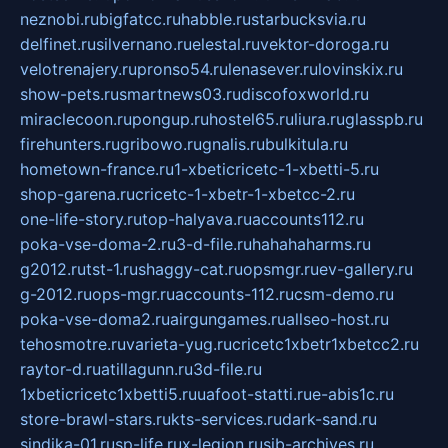
neznobi.ru
bigfatcc.ru
habble.ru
starbucksvia.ru
delfinet.ru
silvernano.ru
elestal.ru
vektor-doroga.ru
velotrenajery.ru
pronso54.ru
lenasever.ru
lovinskix.ru
show-pets.ru
smartnews03.ru
discofoxworld.ru
miraclecoon.ru
pongup.ru
hostel65.ru
liura.ru
glasspb.ru
firehunters.ru
gribowo.ru
gnalis.ru
bulkitula.ru
hometown-france.ru
1-xbeticricetc-1-xbetti-5.ru
shop-garena.ru
cricetc-1-xbetr-1-xbetcc-2.ru
one-life-story.ru
top-halyava.ru
accounts112.ru
poka-vse-doma-2.ru
3-d-file.ru
hahahaharms.ru
g2012.ru
tst-1.ru
shaggy-cat.ru
opsmgr.ru
ev-gallery.ru
g-2012.ru
ops-mgr.ru
accounts-112.ru
csm-demo.ru
poka-vse-doma2.ru
airgungames.ru
allseo-host.ru
tehosmotre.ru
varieta-yug.ru
cricetc1xbetr1xbetcc2.ru
raytor-d.ru
atillagunn.ru
3d-file.ru
1xbeticricetc1xbetti5.ru
uafoot-statti.ru
e-abis1c.ru
store-brawl-stars.ru
kts-services.ru
dark-sand.ru
sindika-01.ru
sp-life.ru
x-legion.ru
sib-archives.ru