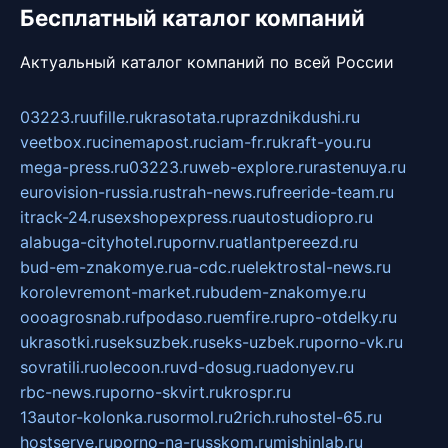
Бесплатный каталог компаний
Актуальный каталог компаний по всей России
03223.ru
ufille.ru
krasotata.ru
prazdnikdushi.ru
veetbox.ru
cinemapost.ru
ciam-fr.ru
kraft-you.ru
mega-press.ru
03223.ru
web-explore.ru
rastenuya.ru
eurovision-russia.ru
strah-news.ru
freeride-team.ru
itrack-24.ru
sexshopexpress.ru
autostudiopro.ru
alabuga-cityhotel.ru
pornv.ru
atlantpereezd.ru
bud-em-znakomye.ru
a-cdc.ru
elektrostal-news.ru
korolevremont-market.ru
budem-znakomye.ru
oooagrosnab.ru
fpodaso.ru
emfire.ru
pro-otdelky.ru
ukrasotki.ru
seksuzbek.ru
seks-uzbek.ru
porno-vk.ru
sovratili.ru
olecoon.ru
vd-dosug.ru
adonyev.ru
rbc-news.ru
porno-skvirt.ru
krospr.ru
13autor-kolonka.ru
sormol.ru
2rich.ru
hostel-65.ru
hostserve.ru
porno-na-russkom.ru
mishinlab.ru