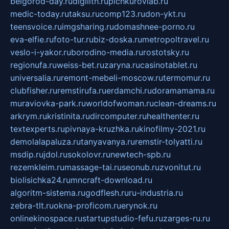
belgorod-day.ru
digilith.ru
pichkurovlab.ru
medic-today.ru
taksu.ru
comp123.ru
don-ykt.ru
teensvoice.ru
imgsharing.ru
domashnee-porno.ru
eva-elfie.ru
foto-tur.ru
biz-doska.ru
metropoltravel.ru
veslo-i-yakor.ru
borodino-media.ru
rostotsky.ru
regionufa.ru
weiss-bet.ru
zaryna.ru
casinotablet.ru
universalia.ru
remont-mebeli-moscow.ru
termomur.ru
clubfisher.ru
remstirufa.ru
erdamchi.ru
doramamama.ru
muraviovka-park.ru
worldofwoman.ru
clean-dreams.ru
arkrym.ru
kristinita.ru
dircomputer.ru
healthenter.ru
textexperts.ru
pivnaya-kruzhka.ru
kinofilmy-2021.ru
demolalapaluza.ru
tanyavanya.ru
remstir-tolyatti.ru
msdip.ru
jdol.ru
sokolovr.ru
newtech-spb.ru
rezemkleim.ru
massage-tai.ru
seonub.ru
zvonitut.ru
biolisichka24.ru
mncraft-download.ru
algoritm-sistema.ru
godflesh.ru
ru-industria.ru
zebra-tlt.ru
okna-proficom.ru
erynok.ru
onlinekinospace.ru
startupstudio-fefu.ru
zarges-ru.ru