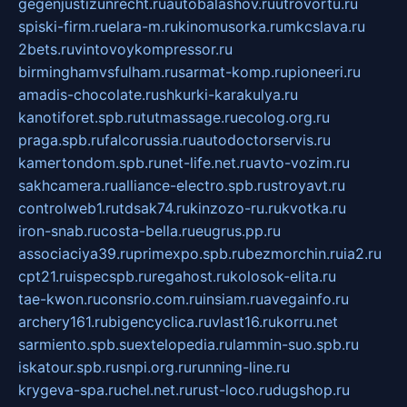
gegenjustizunrecht.ru
autobalashov.ru
utrovortu.ru
spiski-firm.ru
elara-m.ru
kinomusorka.ru
mkcslava.ru
2bets.ru
vintovoykompressor.ru
birminghamvsfulham.ru
sarmat-komp.ru
pioneeri.ru
amadis-chocolate.ru
shkurki-karakulya.ru
kanotiforet.spb.ru
tutmassage.ru
ecolog.org.ru
praga.spb.ru
falcorussia.ru
autodoctorservis.ru
kamertondom.spb.ru
net-life.net.ru
avto-vozim.ru
sakhcamera.ru
alliance-electro.spb.ru
stroyavt.ru
controlweb1.ru
tdsak74.ru
kinzozo-ru.ru
kvotka.ru
iron-snab.ru
costa-bella.ru
eugrus.pp.ru
associaciya39.ru
primexpo.spb.ru
bezmorchin.ru
ia2.ru
cpt21.ru
ispecspb.ru
regahost.ru
kolosok-elita.ru
tae-kwon.ru
consrio.com.ru
insiam.ru
avegainfo.ru
archery161.ru
bigencyclica.ru
vlast16.ru
korru.net
sarmiento.spb.su
extelopedia.ru
lammin-suo.spb.ru
iskatour.spb.ru
snpi.org.ru
running-line.ru
krygeva-spa.ru
chel.net.ru
rust-loco.ru
dugshop.ru