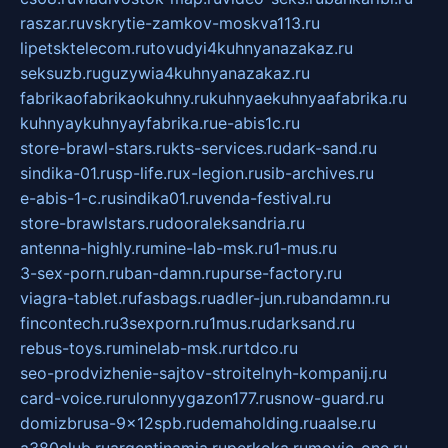
raszar.ru
vskrytie-zamkov-moskva113.ru
lipetsktelecom.ru
tovudyi4kuhnyanazakaz.ru
seksuzb.ru
guzywia4kuhnyanazakaz.ru
fabrikaofabrikaokuhny.ru
kuhnyaekuhnyaafabrika.ru
kuhnyaykuhnyayfabrika.ru
e-abis1c.ru
store-brawl-stars.ru
kts-services.ru
dark-sand.ru
sindika-01.ru
sp-life.ru
x-legion.ru
sib-archives.ru
e-abis-1-c.ru
sindika01.ru
venda-festival.ru
store-brawlstars.ru
dooraleksandria.ru
antenna-highly.ru
mine-lab-msk.ru
1-mus.ru
3-sex-porn.ru
ban-damn.ru
purse-factory.ru
viagra-tablet.ru
fasbags.ru
adler-jun.ru
bandamn.ru
fincontech.ru
3sexporn.ru
1mus.ru
darksand.ru
rebus-toys.ru
minelab-msk.ru
rtdco.ru
seo-prodvizhenie-sajtov-stroitelnyh-kompanij.ru
card-voice.ru
rulonnyygazon177.ru
snow-guard.ru
domizbrusa-9x12spb.ru
demaholding.ru
aalse.ru
a380club.ru
argentinamia.ru
perkoka.ru
movie-one.ru