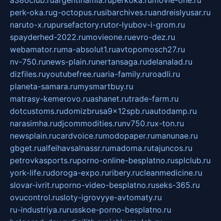
perk-oka.ru
g-octopus.ru
sibarchives.ru
andreislyusar.ru
naruto-x.ru
pursefactory.ru
tor-lyubov-i-grom.ru
spayderhed-2022.ru
movieone.ru
evro-dez.ru
webamator.ru
ma-absolut1.ru
avtopomosch27.ru
nv-750.ru
news-plain.ru
nertansaga.ru
delanalad.ru
dizfiles.ru
youtubefree.ru
aria-family.ru
roadli.ru
planeta-samara.ru
mysmartbuy.ru
matrasy-kemerovo.ru
ashanet.ru
trade-farm.ru
dotcustoms.ru
domizbrusa9x12spb.ru
autodamp.ru
narasimha.ru
djcommodities.ru
nv750.ru
x-ton.ru
newsplain.ru
cardvoice.ru
modopaper.ru
manunae.ru
gbget.ru
alfeihavsalnassr.ru
madoma.ru
tajuncos.ru
petrovkasports.ru
porno-online-besplatno.ru
splclub.ru
york-life.ru
doroga-expo.ru
ribery.ru
cleanmedicine.ru
slovar-ivrit.ru
porno-video-besplatno.ru
seks-365.ru
ovucontrol.ru
sloty-igrovyye-avtomaty.ru
ru-industriya.ru
russkoe-porno-besplatno.ru