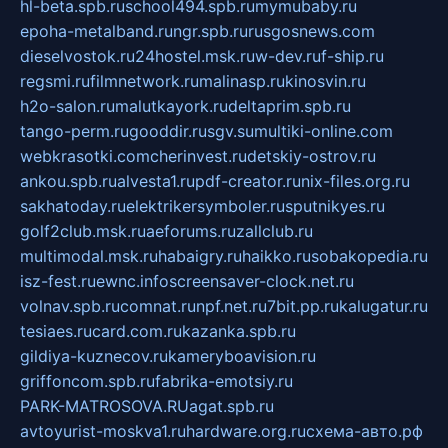
hl-beta.spb.ru
school494.spb.ru
mymubaby.ru
epoha-metalband.ru
ngr.spb.ru
rusgosnews.com
dieselvostok.ru
24hostel.msk.ru
w-dev.ru
f-ship.ru
regsmi.ru
filmnetwork.ru
malinasp.ru
kinosvin.ru
h2o-salon.ru
malutkayork.ru
deltaprim.spb.ru
tango-perm.ru
gooddir.ru
sgv.su
multiki-online.com
webkrasotki.com
cherinvest.ru
detskiy-ostrov.ru
ankou.spb.ru
alvesta1.ru
pdf-creator.ru
nix-files.org.ru
sakhatoday.ru
elektrikersymboler.ru
sputnikyes.ru
golf2club.msk.ru
aeforums.ru
zallclub.ru
multimodal.msk.ru
habaigry.ru
haikko.ru
sobakopedia.ru
isz-fest.ru
ewnc.info
screensaver-clock.net.ru
volnav.spb.ru
comnat.ru
npf.net.ru
7bit.pp.ru
kalugatur.ru
tesiaes.ru
card.com.ru
kazanka.spb.ru
gildiya-kuznecov.ru
kameryboavision.ru
griffoncom.spb.ru
fabrika-emotsiy.ru
PARK-MATROSOVA.RU
agat.spb.ru
avtoyurist-moskva1.ru
hardware.org.ru
схема-авто.рф