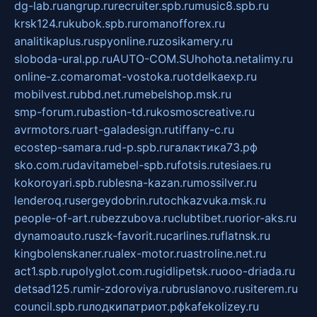
dg-lab.ru
angrup.ru
recruiter.spb.ru
music8.spb.ru
krsk124.ru
kubok.spb.ru
romanofforex.ru
analitikaplus.ru
spyonline.ru
zosikamery.ru
sloboda-ural.pp.ru
AUTO-COM.SU
hohota.net
alimy.ru
online-z.com
aromat-vostoka.ru
otdelkaexp.ru
mobilvest.ru
bbd.net.ru
mebelshop.msk.ru
smp-forum.ru
bastion-td.ru
kosmoscreative.ru
avrmotors.ru
art-galadesign.ru
tiffany-c.ru
ecostep-samara.ru
d-p.spb.ru
галактика73.рф
sko.com.ru
davitamebel-spb.ru
fotsis.ru
tesiaes.ru
kokoroyari.spb.ru
blesna-kazan.ru
mossilver.ru
lenderoq.ru
sergeydobrin.ru
tochkazvuka.msk.ru
people-of-art.ru
bezzubova.ru
clubtibet.ru
orior-aks.ru
dynamoauto.ru
szk-favorit.ru
carlines.ru
flatnsk.ru
kingbolenskaner.ru
alex-motor.ru
astroline.net.ru
act1.spb.ru
polyglot.com.ru
gidlipetsk.ru
ooo-driada.ru
detsad125.ru
mir-zdoroviya.ru
bruslanovo.ru
siterem.ru
council.spb.ru
лодкипатриот.рф
kafekolizey.ru