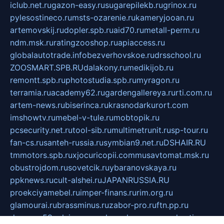
iclub.net.ru
gazon-easy.ru
sugarepilekb.ru
grinox.ru
pylesostineco.ru
msts-ozarenie.ru
kameryjooan.ru
artemovskij.ru
dopler.spb.ru
aid70.ru
metall-perm.ru
ndm.msk.ru
ratingzooshop.ru
apiaccess.ru
globalautotrade.info
bezverhovskoe.ru
drsschool.ru
ZOOSMART.SPB.RU
dalakony.ru
medikijob.ru
remontt.spb.ru
photostudia.spb.ru
myragon.ru
terramia.ru
academy62.ru
gardengallereya.ru
rti.com.ru
artem-news.ru
biserinca.ru
krasnodarkurort.com
imshowtv.ru
mebel-v-tule.ru
mobtopik.ru
pcsecurity.net.ru
tool-sib.ru
multimetrunit.ru
sp-tour.ru
fan-cs.ru
santeh-russia.ru
symbian9.net.ru
DSHAIR.RU
tmmotors.spb.ru
xjocuricopii.com
musavtomat.msk.ru
obustrojdom.ru
sovetcik.ru
ybaranovskaya.ru
ppknews.ru
cult-alshei.ru
JAPANRUSSIA.RU
proekciyamebel.ru
imper-finans.ru
rim.org.ru
glamourai.ru
brassminus.ru
zabor-pro.ru
ftn.pp.ru
dorogoe58.ru
laimengpacker.ru
kuzova-zapchasti.ru