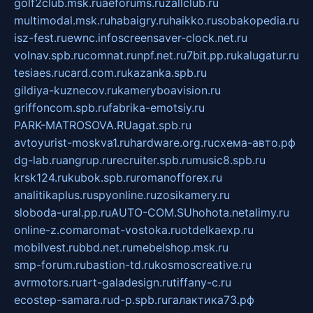
golf2club.msk.ru
aeforums.ru
zallclub.ru
multimodal.msk.ru
habaigry.ru
haikko.ru
sobakopedia.ru
isz-fest.ru
ewnc.info
screensaver-clock.net.ru
volnav.spb.ru
comnat.ru
npf.net.ru
7bit.pp.ru
kalugatur.ru
tesiaes.ru
card.com.ru
kazanka.spb.ru
gildiya-kuznecov.ru
kameryboavision.ru
griffoncom.spb.ru
fabrika-emotsiy.ru
PARK-MATROSOVA.RU
agat.spb.ru
avtoyurist-moskva1.ru
hardware.org.ru
схема-авто.рф
dg-lab.ru
angrup.ru
recruiter.spb.ru
music8.spb.ru
krsk124.ru
kubok.spb.ru
romanofforex.ru
analitikaplus.ru
spyonline.ru
zosikamery.ru
sloboda-ural.pp.ru
AUTO-COM.SU
hohota.net
alimy.ru
online-z.com
aromat-vostoka.ru
otdelkaexp.ru
mobilvest.ru
bbd.net.ru
mebelshop.msk.ru
smp-forum.ru
bastion-td.ru
kosmoscreative.ru
avrmotors.ru
art-galadesign.ru
tiffany-c.ru
ecostep-samara.ru
d-p.spb.ru
галактика73.рф