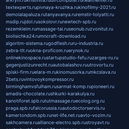
arkrym.ru
kristinita.ru
dircomputer.ru
healthenter.ru
textexperts.ru
pivnaya-kruzhka.ru
kinofilmy-2021.ru
demolalapaluza.ru
tanyavanya.ru
remstir-tolyatti.ru
msdip.ru
jdol.ru
sokolovr.ru
newtech-spb.ru
rezemkleim.ru
massage-tai.ru
seonub.ru
zvonitut.ru
biolisichka24.ru
mncraft-download.ru
algoritm-sistema.ru
godflesh.ru
ru-industria.ru
zebra-tlt.ru
okna-proficom.ru
erynok.ru
onlinekinospace.ru
startupstudio-fefu.ru
zarges-ru.ru
gegenjustizunrecht.ru
autobalashov.ru
utrovortu.ru
spiski-firm.ru
elara-m.ru
kinomusorka.ru
mkcslava.ru
2bets.ru
vintovoykompressor.ru
birminghamvsfulham.ru
sarmat-komp.ru
pioneeri.ru
amadis-chocolate.ru
shkurki-karakulya.ru
kanotiforet.spb.ru
tutmassage.ru
ecolog.org.ru
praga.spb.ru
falcorussia.ru
autodoctorservis.ru
kamertondom.spb.ru
net-life.net.ru
avto-vozim.ru
sakhcamera.ru
alliance-electro.spb.ru
stroyavt.ru