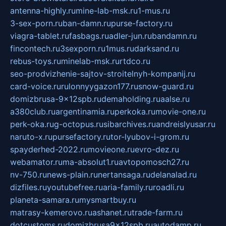
antenna-highly.ru
mine-lab-msk.ru
1-mus.ru
3-sex-porn.ru
ban-damn.ru
purse-factory.ru
viagra-tablet.ru
fasbags.ru
adler-jun.ru
bandamn.ru
fincontech.ru
3sexporn.ru
1mus.ru
darksand.ru
rebus-toys.ru
minelab-msk.ru
rtdco.ru
seo-prodvizhenie-sajtov-stroitelnyh-kompanij.ru
card-voice.ru
rulonnyygazon177.ru
snow-guard.ru
domizbrusa-9x12spb.ru
demaholding.ru
aalse.ru
a380club.ru
argentinamia.ru
perkoka.ru
movie-one.ru
perk-oka.ru
g-octopus.ru
sibarchives.ru
andreislyusar.ru
naruto-x.ru
pursefactory.ru
tor-lyubov-i-grom.ru
spayderhed-2022.ru
movieone.ru
evro-dez.ru
webamator.ru
ma-absolut1.ru
avtopomosch27.ru
nv-750.ru
news-plain.ru
nertansaga.ru
delanalad.ru
dizfiles.ru
youtubefree.ru
aria-family.ru
roadli.ru
planeta-samara.ru
mysmartbuy.ru
matrasy-kemerovo.ru
ashanet.ru
trade-farm.ru
dotcustoms.ru
domizbrusa9x12spb.ru
autodamp.ru