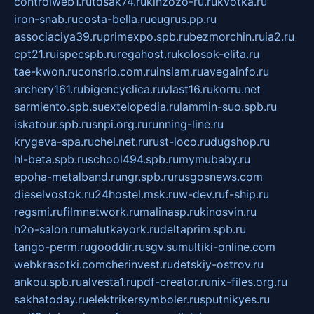
controlweb1.ru
tdsak74.ru
kinzozo-ru.ru
kvotka.ru
iron-snab.ru
costa-bella.ru
eugrus.pp.ru
associaciya39.ru
primexpo.spb.ru
bezmorchin.ru
ia2.ru
cpt21.ru
ispecspb.ru
regahost.ru
kolosok-elita.ru
tae-kwon.ru
consrio.com.ru
insiam.ru
avegainfo.ru
archery161.ru
bigencyclica.ru
vlast16.ru
korru.net
sarmiento.spb.su
extelopedia.ru
lammin-suo.spb.ru
iskatour.spb.ru
snpi.org.ru
running-line.ru
krygeva-spa.ru
chel.net.ru
rust-loco.ru
dugshop.ru
hl-beta.spb.ru
school494.spb.ru
mymubaby.ru
epoha-metalband.ru
ngr.spb.ru
rusgosnews.com
dieselvostok.ru
24hostel.msk.ru
w-dev.ru
f-ship.ru
regsmi.ru
filmnetwork.ru
malinasp.ru
kinosvin.ru
h2o-salon.ru
malutkayork.ru
deltaprim.spb.ru
tango-perm.ru
gooddir.ru
sgv.su
multiki-online.com
webkrasotki.com
cherinvest.ru
detskiy-ostrov.ru
ankou.spb.ru
alvesta1.ru
pdf-creator.ru
nix-files.org.ru
sakhatoday.ru
elektrikersymboler.ru
sputnikyes.ru