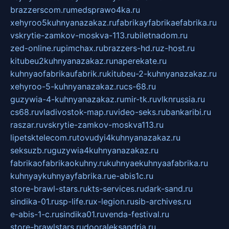
brazzerscom.ru
medsprawo4ka.ru
xehyroo5kuhnyanazakaz.ru
fabrikayfabrikaefabrika.ru
vskrytie-zamkov-moskva-113.ru
biletnadom.ru
zed-online.ru
pimchax.ru
brazzers-hd.ru
z-host.ru
kitubeu2kuhnyanazakaz.ru
naperekate.ru
kuhnyaofabrikaufabrik.ru
kitubeu-2-kuhnyanazakaz.ru
xehyroo-5-kuhnyanazakaz.ru
cs-68.ru
guzywia-4-kuhnyanazakaz.ru
mir-tk.ru
vlknrussia.ru
cs68.ru
vladivostok-map.ru
video-seks.ru
bankaribi.ru
raszar.ru
vskrytie-zamkov-moskva113.ru
lipetsktelecom.ru
tovudyi4kuhnyanazakaz.ru
seksuzb.ru
guzywia4kuhnyanazakaz.ru
fabrikaofabrikaokuhny.ru
kuhnyaekuhnyaafabrika.ru
kuhnyaykuhnyayfabrika.ru
e-abis1c.ru
store-brawl-stars.ru
kts-services.ru
dark-sand.ru
sindika-01.ru
sp-life.ru
x-legion.ru
sib-archives.ru
e-abis-1-c.ru
sindika01.ru
venda-festival.ru
store-brawlstars.ru
dooraleksandria.ru