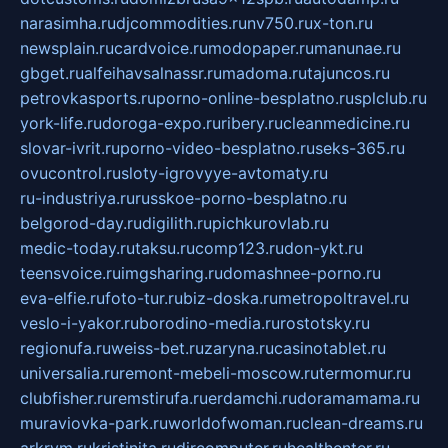
narasimha.ru
djcommodities.ru
nv750.ru
x-ton.ru
newsplain.ru
cardvoice.ru
modopaper.ru
manunae.ru
gbget.ru
alfeihavsalnassr.ru
madoma.ru
tajuncos.ru
petrovkasports.ru
porno-online-besplatno.ru
splclub.ru
york-life.ru
doroga-expo.ru
ribery.ru
cleanmedicine.ru
slovar-ivrit.ru
porno-video-besplatno.ru
seks-365.ru
ovucontrol.ru
sloty-igrovyye-avtomaty.ru
ru-industriya.ru
russkoe-porno-besplatno.ru
belgorod-day.ru
digilith.ru
pichkurovlab.ru
medic-today.ru
taksu.ru
comp123.ru
don-ykt.ru
teensvoice.ru
imgsharing.ru
domashnee-porno.ru
eva-elfie.ru
foto-tur.ru
biz-doska.ru
metropoltravel.ru
veslo-i-yakor.ru
borodino-media.ru
rostotsky.ru
regionufa.ru
weiss-bet.ru
zaryna.ru
casinotablet.ru
universalia.ru
remont-mebeli-moscow.ru
termomur.ru
clubfisher.ru
remstirufa.ru
erdamchi.ru
doramamama.ru
muraviovka-park.ru
worldofwoman.ru
clean-dreams.ru