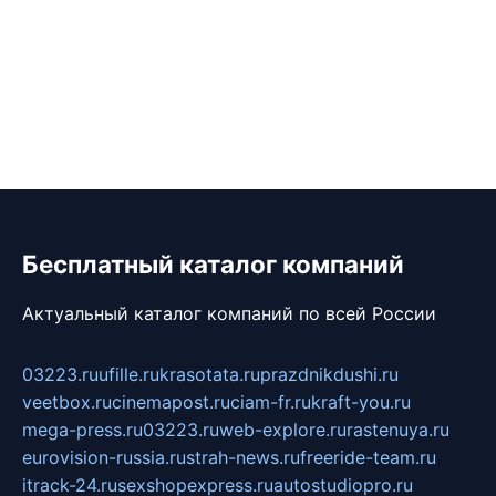
Бесплатный каталог компаний
Актуальный каталог компаний по всей России
03223.ru
ufille.ru
krasotata.ru
prazdnikdushi.ru
veetbox.ru
cinemapost.ru
ciam-fr.ru
kraft-you.ru
mega-press.ru
03223.ru
web-explore.ru
rastenuya.ru
eurovision-russia.ru
strah-news.ru
freeride-team.ru
itrack-24.ru
sexshopexpress.ru
autostudiopro.ru