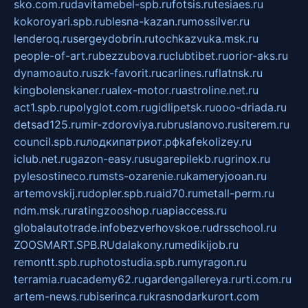
sko.com.ru
davitamebel-spb.ru
fotsis.ru
tesiaes.ru
kokoroyari.spb.ru
blesna-kazan.ru
mossilver.ru
lenderoq.ru
sergeydobrin.ru
tochkazvuka.msk.ru
people-of-art.ru
bezzubova.ru
clubtibet.ru
orior-aks.ru
dynamoauto.ru
szk-favorit.ru
carlines.ru
flatnsk.ru
kingbolenskaner.ru
alex-motor.ru
astroline.net.ru
act1.spb.ru
polyglot.com.ru
gidlipetsk.ru
ooo-driada.ru
detsad125.ru
mir-zdoroviya.ru
bruslanovo.ru
siterem.ru
council.spb.ru
лодкипатриот.рф
kafekolizey.ru
iclub.net.ru
gazon-easy.ru
sugarepilekb.ru
grinox.ru
pylesostineco.ru
msts-ozarenie.ru
kameryjooan.ru
artemovskij.ru
dopler.spb.ru
aid70.ru
metall-perm.ru
ndm.msk.ru
ratingzooshop.ru
apiaccess.ru
globalautotrade.info
bezverhovskoe.ru
drsschool.ru
ZOOSMART.SPB.RU
dalakony.ru
medikijob.ru
remontt.spb.ru
photostudia.spb.ru
myragon.ru
terramia.ru
academy62.ru
gardengallereya.ru
rti.com.ru
artem-news.ru
biserinca.ru
krasnodarkurort.com