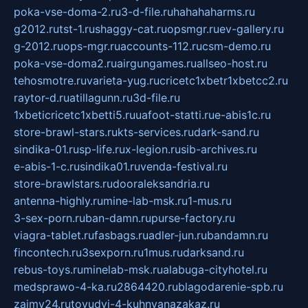
poka-vse-doma-2.ru
3-d-file.ru
hahahaharms.ru
g2012.ru
tst-1.ru
shaggy-cat.ru
opsmgr.ru
ev-gallery.ru
g-2012.ru
ops-mgr.ru
accounts-112.ru
csm-demo.ru
poka-vse-doma2.ru
airgungames.ru
allseo-host.ru
tehosmotre.ru
varieta-yug.ru
cricetc1xbetr1xbetcc2.ru
raytor-d.ru
atillagunn.ru
3d-file.ru
1xbeticricetc1xbetti5.ru
uafoot-statti.ru
e-abis1c.ru
store-brawl-stars.ru
kts-services.ru
dark-sand.ru
sindika-01.ru
sp-life.ru
x-legion.ru
sib-archives.ru
e-abis-1-c.ru
sindika01.ru
venda-festival.ru
store-brawlstars.ru
dooraleksandria.ru
antenna-highly.ru
mine-lab-msk.ru
1-mus.ru
3-sex-porn.ru
ban-damn.ru
purse-factory.ru
viagra-tablet.ru
fasbags.ru
adler-jun.ru
bandamn.ru
fincontech.ru
3sexporn.ru
1mus.ru
darksand.ru
rebus-toys.ru
minelab-msk.ru
alabuga-cityhotel.ru
medsprawo-4-ka.ru
2864420.ru
blagodarenie-spb.ru
zajmy24.ru
tovudyi-4-kuhnyanazakaz.ru