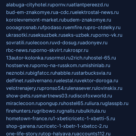
alabuga-cityhotel.ru
pornv.ru
atlantpereezd.ru
bud-em-znakomye.ru
a-cdc.ru
elektrostal-news.ru
korolevremont-market.ru
budem-znakomye.ru
oooagrosnab.ru
fpodaso.ru
emfire.ru
pro-otdelky.ru
ukrasotki.ru
seksuzbek.ru
seks-uzbek.ru
porno-vk.ru
sovratili.ru
olecoon.ru
vd-dosug.ru
adonyev.ru
rbc-news.ru
porno-skvirt.ru
krospr.ru
13autor-kolonka.ru
sormol.ru
2rich.ru
hostel-65.ru
hostserve.ru
porno-na-russkom.ru
mishinlab.ru
neznobi.ru
bigfatcc.ru
habble.ru
starbucksvia.ru
delfinet.ru
silvernano.ru
elestal.ru
vektor-doroga.ru
velotrenajery.ru
pronso54.ru
lenasever.ru
lovinskix.ru
show-pets.ru
smartnews03.ru
discofoxworld.ru
miraclecoon.ru
pongup.ru
hostel65.ru
liura.ru
glasspb.ru
firehunters.ru
gribowo.ru
gnalis.ru
bulkitula.ru
hometown-france.ru
1-xbeticricetc-1-xbetti-5.ru
shop-garena.ru
cricetc-1-xbetr-1-xbetcc-2.ru
one-life-story.ru
top-halyava.ru
accounts112.ru