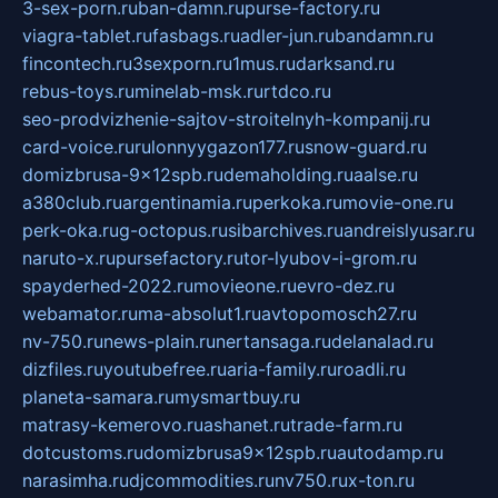
3-sex-porn.ru
ban-damn.ru
purse-factory.ru
viagra-tablet.ru
fasbags.ru
adler-jun.ru
bandamn.ru
fincontech.ru
3sexporn.ru
1mus.ru
darksand.ru
rebus-toys.ru
minelab-msk.ru
rtdco.ru
seo-prodvizhenie-sajtov-stroitelnyh-kompanij.ru
card-voice.ru
rulonnyygazon177.ru
snow-guard.ru
domizbrusa-9x12spb.ru
demaholding.ru
aalse.ru
a380club.ru
argentinamia.ru
perkoka.ru
movie-one.ru
perk-oka.ru
g-octopus.ru
sibarchives.ru
andreislyusar.ru
naruto-x.ru
pursefactory.ru
tor-lyubov-i-grom.ru
spayderhed-2022.ru
movieone.ru
evro-dez.ru
webamator.ru
ma-absolut1.ru
avtopomosch27.ru
nv-750.ru
news-plain.ru
nertansaga.ru
delanalad.ru
dizfiles.ru
youtubefree.ru
aria-family.ru
roadli.ru
planeta-samara.ru
mysmartbuy.ru
matrasy-kemerovo.ru
ashanet.ru
trade-farm.ru
dotcustoms.ru
domizbrusa9x12spb.ru
autodamp.ru
narasimha.ru
djcommodities.ru
nv750.ru
x-ton.ru