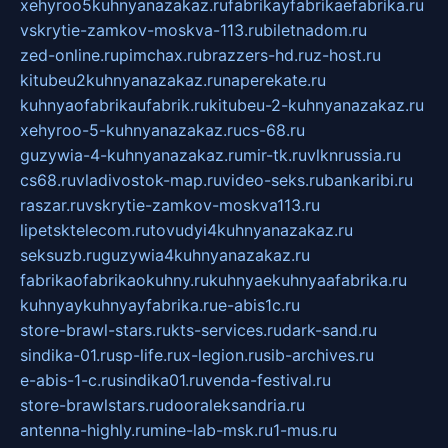
xehyroo5kuhnyanazakaz.ru
fabrikayfabrikaefabrika.ru
vskrytie-zamkov-moskva-113.ru
biletnadom.ru
zed-online.ru
pimchax.ru
brazzers-hd.ru
z-host.ru
kitubeu2kuhnyanazakaz.ru
naperekate.ru
kuhnyaofabrikaufabrik.ru
kitubeu-2-kuhnyanazakaz.ru
xehyroo-5-kuhnyanazakaz.ru
cs-68.ru
guzywia-4-kuhnyanazakaz.ru
mir-tk.ru
vlknrussia.ru
cs68.ru
vladivostok-map.ru
video-seks.ru
bankaribi.ru
raszar.ru
vskrytie-zamkov-moskva113.ru
lipetsktelecom.ru
tovudyi4kuhnyanazakaz.ru
seksuzb.ru
guzywia4kuhnyanazakaz.ru
fabrikaofabrikaokuhny.ru
kuhnyaekuhnyaafabrika.ru
kuhnyaykuhnyayfabrika.ru
e-abis1c.ru
store-brawl-stars.ru
kts-services.ru
dark-sand.ru
sindika-01.ru
sp-life.ru
x-legion.ru
sib-archives.ru
e-abis-1-c.ru
sindika01.ru
venda-festival.ru
store-brawlstars.ru
dooraleksandria.ru
antenna-highly.ru
mine-lab-msk.ru
1-mus.ru