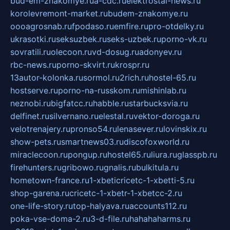
bud-em-znakomye.ru
a-cdc.ru
elektrostal-news.ru
korolevremont-market.ru
budem-znakomye.ru
oooagrosnab.ru
fpodaso.ru
emfire.ru
pro-otdelky.ru
ukrasotki.ru
seksuzbek.ru
seks-uzbek.ru
porno-vk.ru
sovratili.ru
olecoon.ru
vd-dosug.ru
adonyev.ru
rbc-news.ru
porno-skvirt.ru
krospr.ru
13autor-kolonka.ru
sormol.ru
2rich.ru
hostel-65.ru
hostserve.ru
porno-na-russkom.ru
mishinlab.ru
neznobi.ru
bigfatcc.ru
habble.ru
starbucksvia.ru
delfinet.ru
silvernano.ru
elestal.ru
vektor-doroga.ru
velotrenajery.ru
pronso54.ru
lenasever.ru
lovinskix.ru
show-pets.ru
smartnews03.ru
discofoxworld.ru
miraclecoon.ru
pongup.ru
hostel65.ru
liura.ru
glasspb.ru
firehunters.ru
gribowo.ru
gnalis.ru
bulkitula.ru
hometown-france.ru
1-xbeticricetc-1-xbetti-5.ru
shop-garena.ru
cricetc-1-xbetr-1-xbetcc-2.ru
one-life-story.ru
top-halyava.ru
accounts112.ru
poka-vse-doma-2.ru
3-d-file.ru
hahahaharms.ru