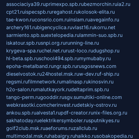
associaciya39.ru
primexpo.spb.ru
bezmorchin.ru
ia2.ru
cpt21.ru
ispecspb.ru
regahost.ru
kolosok-elita.ru
tae-kwon.ru
consrio.com.ru
insiam.ru
avegainfo.ru
archery161.ru
bigencyclica.ru
vlast16.ru
korru.net
sarmiento.spb.su
extelopedia.ru
lammin-suo.spb.ru
iskatour.spb.ru
snpi.org.ru
running-line.ru
krygeva-spa.ru
chel.net.ru
rust-loco.ru
dugshop.ru
hl-beta.spb.ru
school494.spb.ru
mymubaby.ru
epoha-metalband.ru
ngr.spb.ru
rusgosnews.com
dieselvostok.ru
24hostel.msk.ru
w-dev.ru
f-ship.ru
regsmi.ru
filmnetwork.ru
malinasp.ru
kinosvin.ru
h2o-salon.ru
malutkayork.ru
deltaprim.spb.ru
tango-perm.ru
gooddir.ru
sgv.su
multiki-online.com
webkrasotki.com
cherinvest.ru
detskiy-ostrov.ru
ankou.spb.ru
alvesta1.ru
pdf-creator.ru
nix-files.org.ru
sakhatoday.ru
elektrikersymboler.ru
sputnikyes.ru
golf2club.msk.ru
aeforums.ru
zallclub.ru
multimodal.msk.ru
habaigry.ru
haikko.ru
sobakopedia.ru