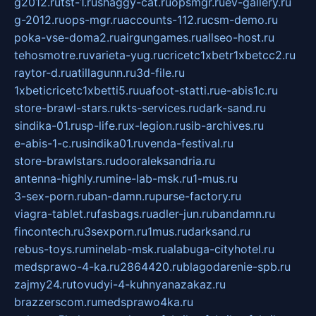
g2012.ru
tst-1.ru
shaggy-cat.ru
opsmgr.ru
ev-gallery.ru
g-2012.ru
ops-mgr.ru
accounts-112.ru
csm-demo.ru
poka-vse-doma2.ru
airgungames.ru
allseo-host.ru
tehosmotre.ru
varieta-yug.ru
cricetc1xbetr1xbetcc2.ru
raytor-d.ru
atillagunn.ru
3d-file.ru
1xbeticricetc1xbetti5.ru
uafoot-statti.ru
e-abis1c.ru
store-brawl-stars.ru
kts-services.ru
dark-sand.ru
sindika-01.ru
sp-life.ru
x-legion.ru
sib-archives.ru
e-abis-1-c.ru
sindika01.ru
venda-festival.ru
store-brawlstars.ru
dooraleksandria.ru
antenna-highly.ru
mine-lab-msk.ru
1-mus.ru
3-sex-porn.ru
ban-damn.ru
purse-factory.ru
viagra-tablet.ru
fasbags.ru
adler-jun.ru
bandamn.ru
fincontech.ru
3sexporn.ru
1mus.ru
darksand.ru
rebus-toys.ru
minelab-msk.ru
alabuga-cityhotel.ru
medsprawo-4-ka.ru
2864420.ru
blagodarenie-spb.ru
zajmy24.ru
tovudyi-4-kuhnyanazakaz.ru
brazzerscom.ru
medsprawo4ka.ru