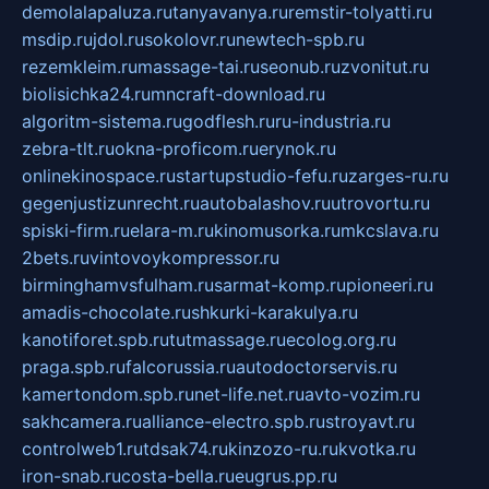
demolalapaluza.ru
tanyavanya.ru
remstir-tolyatti.ru
msdip.ru
jdol.ru
sokolovr.ru
newtech-spb.ru
rezemkleim.ru
massage-tai.ru
seonub.ru
zvonitut.ru
biolisichka24.ru
mncraft-download.ru
algoritm-sistema.ru
godflesh.ru
ru-industria.ru
zebra-tlt.ru
okna-proficom.ru
erynok.ru
onlinekinospace.ru
startupstudio-fefu.ru
zarges-ru.ru
gegenjustizunrecht.ru
autobalashov.ru
utrovortu.ru
spiski-firm.ru
elara-m.ru
kinomusorka.ru
mkcslava.ru
2bets.ru
vintovoykompressor.ru
birminghamvsfulham.ru
sarmat-komp.ru
pioneeri.ru
amadis-chocolate.ru
shkurki-karakulya.ru
kanotiforet.spb.ru
tutmassage.ru
ecolog.org.ru
praga.spb.ru
falcorussia.ru
autodoctorservis.ru
kamertondom.spb.ru
net-life.net.ru
avto-vozim.ru
sakhcamera.ru
alliance-electro.spb.ru
stroyavt.ru
controlweb1.ru
tdsak74.ru
kinzozo-ru.ru
kvotka.ru
iron-snab.ru
costa-bella.ru
eugrus.pp.ru