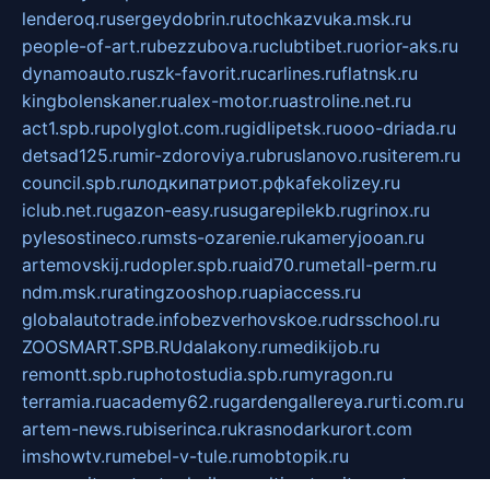
lenderoq.ru
sergeydobrin.ru
tochkazvuka.msk.ru
people-of-art.ru
bezzubova.ru
clubtibet.ru
orior-aks.ru
dynamoauto.ru
szk-favorit.ru
carlines.ru
flatnsk.ru
kingbolenskaner.ru
alex-motor.ru
astroline.net.ru
act1.spb.ru
polyglot.com.ru
gidlipetsk.ru
ooo-driada.ru
detsad125.ru
mir-zdoroviya.ru
bruslanovo.ru
siterem.ru
council.spb.ru
лодкипатриот.рф
kafekolizey.ru
iclub.net.ru
gazon-easy.ru
sugarepilekb.ru
grinox.ru
pylesostineco.ru
msts-ozarenie.ru
kameryjooan.ru
artemovskij.ru
dopler.spb.ru
aid70.ru
metall-perm.ru
ndm.msk.ru
ratingzooshop.ru
apiaccess.ru
globalautotrade.info
bezverhovskoe.ru
drsschool.ru
ZOOSMART.SPB.RU
dalakony.ru
medikijob.ru
remontt.spb.ru
photostudia.spb.ru
myragon.ru
terramia.ru
academy62.ru
gardengallereya.ru
rti.com.ru
artem-news.ru
biserinca.ru
krasnodarkurort.com
imshowtv.ru
mebel-v-tule.ru
mobtopik.ru
pcsecurity.net.ru
tool-sib.ru
multimetrunit.ru
sp-tour.ru