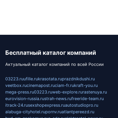
Бесплатный каталог компаний
Актуальный каталог компаний по всей России
03223.ru
ufille.ru
krasotata.ru
prazdnikdushi.ru
veetbox.ru
cinemapost.ru
ciam-fr.ru
kraft-you.ru
mega-press.ru
03223.ru
web-explore.ru
rastenuya.ru
eurovision-russia.ru
strah-news.ru
freeride-team.ru
itrack-24.ru
sexshopexpress.ru
autostudiopro.ru
alabuga-cityhotel.ru
pornv.ru
atlantpereezd.ru