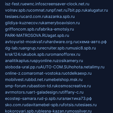
isz-fest.ru
ewnc.info
screensaver-clock.net.ru
volnav.spb.ru
comnat.ru
npf.net.ru
7bit.pp.ru
kalugatur.ru
tesiaes.ru
card.com.ru
kazanka.spb.ru
gildiya-kuznecov.ru
kameryboavision.ru
griffoncom.spb.ru
fabrika-emotsiy.ru
PARK-MATROSOVA.RU
agat.spb.ru
avtoyurist-moskva1.ru
hardware.org.ru
схема-авто.рф
dg-lab.ru
angrup.ru
recruiter.spb.ru
music8.spb.ru
krsk124.ru
kubok.spb.ru
romanofforex.ru
analitikaplus.ru
spyonline.ru
zosikamery.ru
sloboda-ural.pp.ru
AUTO-COM.SU
hohota.net
alimy.ru
online-z.com
aromat-vostoka.ru
otdelkaexp.ru
mobilvest.ru
bbd.net.ru
mebelshop.msk.ru
smp-forum.ru
bastion-td.ru
kosmoscreative.ru
avrmotors.ru
art-galadesign.ru
tiffany-c.ru
ecostep-samara.ru
d-p.spb.ru
галактика73.рф
sko.com.ru
davitamebel-spb.ru
fotsis.ru
tesiaes.ru
kokoroyari.spb.ru
blesna-kazan.ru
mossilver.ru