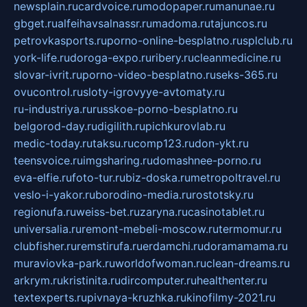
newsplain.ru
cardvoice.ru
modopaper.ru
manunae.ru
gbget.ru
alfeihavsalnassr.ru
madoma.ru
tajuncos.ru
petrovkasports.ru
porno-online-besplatno.ru
splclub.ru
york-life.ru
doroga-expo.ru
ribery.ru
cleanmedicine.ru
slovar-ivrit.ru
porno-video-besplatno.ru
seks-365.ru
ovucontrol.ru
sloty-igrovyye-avtomaty.ru
ru-industriya.ru
russkoe-porno-besplatno.ru
belgorod-day.ru
digilith.ru
pichkurovlab.ru
medic-today.ru
taksu.ru
comp123.ru
don-ykt.ru
teensvoice.ru
imgsharing.ru
domashnee-porno.ru
eva-elfie.ru
foto-tur.ru
biz-doska.ru
metropoltravel.ru
veslo-i-yakor.ru
borodino-media.ru
rostotsky.ru
regionufa.ru
weiss-bet.ru
zaryna.ru
casinotablet.ru
universalia.ru
remont-mebeli-moscow.ru
termomur.ru
clubfisher.ru
remstirufa.ru
erdamchi.ru
doramamama.ru
muraviovka-park.ru
worldofwoman.ru
clean-dreams.ru
arkrym.ru
kristinita.ru
dircomputer.ru
healthenter.ru
textexperts.ru
pivnaya-kruzhka.ru
kinofilmy-2021.ru