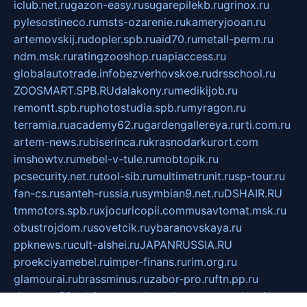
iclub.net.ru
gazon-easy.ru
sugarepilekb.ru
grinox.ru
pylesostineco.ru
msts-ozarenie.ru
kameryjooan.ru
artemovskij.ru
dopler.spb.ru
aid70.ru
metall-perm.ru
ndm.msk.ru
ratingzooshop.ru
apiaccess.ru
globalautotrade.info
bezverhovskoe.ru
drsschool.ru
ZOOSMART.SPB.RU
dalakony.ru
medikijob.ru
remontt.spb.ru
photostudia.spb.ru
myragon.ru
terramia.ru
academy62.ru
gardengallereya.ru
rti.com.ru
artem-news.ru
biserinca.ru
krasnodarkurort.com
imshowtv.ru
mebel-v-tule.ru
mobtopik.ru
pcsecurity.net.ru
tool-sib.ru
multimetrunit.ru
sp-tour.ru
fan-cs.ru
santeh-russia.ru
symbian9.net.ru
DSHAIR.RU
tmmotors.spb.ru
xjocuricopii.com
musavtomat.msk.ru
obustrojdom.ru
sovetcik.ru
ybaranovskaya.ru
ppknews.ru
cult-alshei.ru
JAPANRUSSIA.RU
proekciyamebel.ru
imper-finans.ru
rim.org.ru
glamourai.ru
brassminus.ru
zabor-pro.ru
ftn.pp.ru
dorogoe58.ru
laimengpacker.ru
kuzova-zapchasti.ru