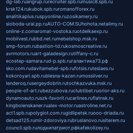
dg-lab.ru
angrup.ru
recruiter.spb.ru
music8.spb.ru
krsk124.ru
kubok.spb.ru
romanofforex.ru
analitikaplus.ru
spyonline.ru
zosikamery.ru
sloboda-ural.pp.ru
AUTO-COM.SU
hohota.net
alimy.ru
online-z.com
aromat-vostoka.ru
otdelkaexp.ru
mobilvest.ru
bbd.net.ru
mebelshop.msk.ru
smp-forum.ru
bastion-td.ru
kosmoscreative.ru
avrmotors.ru
art-galadesign.ru
tiffany-c.ru
ecostep-samara.ru
d-p.spb.ru
галактика73.рф
sko.com.ru
davitamebel-spb.ru
fotsis.ru
tesiaes.ru
kokoroyari.spb.ru
blesna-kazan.ru
mossilver.ru
lenderoq.ru
sergeydobrin.ru
tochkazvuka.msk.ru
people-of-art.ru
bezzubova.ru
clubtibet.ru
orior-aks.ru
dynamoauto.ru
szk-favorit.ru
carlines.ru
flatnsk.ru
kingbolenskaner.ru
alex-motor.ru
astroline.net.ru
act1.spb.ru
polyglot.com.ru
gidlipetsk.ru
ooo-driada.ru
detsad125.ru
mir-zdoroviya.ru
bruslanovo.ru
siterem.ru
council.spb.ru
лодкипатриот.рф
kafekolizey.ru