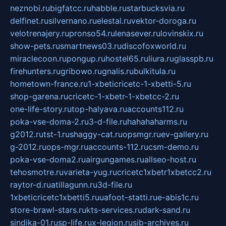
neznobi.ru
bigfatcc.ru
habble.ru
starbucksvia.ru
delfinet.ru
silvernano.ru
elestal.ru
vektor-doroga.ru
velotrenajery.ru
pronso54.ru
lenasever.ru
lovinskix.ru
show-pets.ru
smartnews03.ru
discofoxworld.ru
miraclecoon.ru
pongup.ru
hostel65.ru
liura.ru
glasspb.ru
firehunters.ru
gribowo.ru
gnalis.ru
bulkitula.ru
hometown-france.ru
1-xbeticricetc-1-xbetti-5.ru
shop-garena.ru
cricetc-1-xbetr-1-xbetcc-2.ru
one-life-story.ru
top-halyava.ru
accounts112.ru
poka-vse-doma-2.ru
3-d-file.ru
hahahaharms.ru
g2012.ru
tst-1.ru
shaggy-cat.ru
opsmgr.ru
ev-gallery.ru
g-2012.ru
ops-mgr.ru
accounts-112.ru
csm-demo.ru
poka-vse-doma2.ru
airgungames.ru
allseo-host.ru
tehosmotre.ru
varieta-yug.ru
cricetc1xbetr1xbetcc2.ru
raytor-d.ru
atillagunn.ru
3d-file.ru
1xbeticricetc1xbetti5.ru
uafoot-statti.ru
e-abis1c.ru
store-brawl-stars.ru
kts-services.ru
dark-sand.ru
sindika-01.ru
sp-life.ru
x-legion.ru
sib-archives.ru