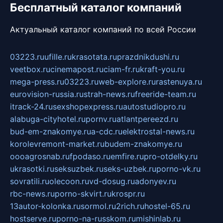
Бесплатный каталог компаний
Актуальный каталог компаний по всей России
03223.ru
ufille.ru
krasotata.ru
prazdnikdushi.ru
veetbox.ru
cinemapost.ru
ciam-fr.ru
kraft-you.ru
mega-press.ru
03223.ru
web-explore.ru
rastenuya.ru
eurovision-russia.ru
strah-news.ru
freeride-team.ru
itrack-24.ru
sexshopexpress.ru
autostudiopro.ru
alabuga-cityhotel.ru
pornv.ru
atlantpereezd.ru
bud-em-znakomye.ru
a-cdc.ru
elektrostal-news.ru
korolevremont-market.ru
budem-znakomye.ru
oooagrosnab.ru
fpodaso.ru
emfire.ru
pro-otdelky.ru
ukrasotki.ru
seksuzbek.ru
seks-uzbek.ru
porno-vk.ru
sovratili.ru
olecoon.ru
vd-dosug.ru
adonyev.ru
rbc-news.ru
porno-skvirt.ru
krospr.ru
13autor-kolonka.ru
sormol.ru
2rich.ru
hostel-65.ru
hostserve.ru
porno-na-russkom.ru
mishinlab.ru