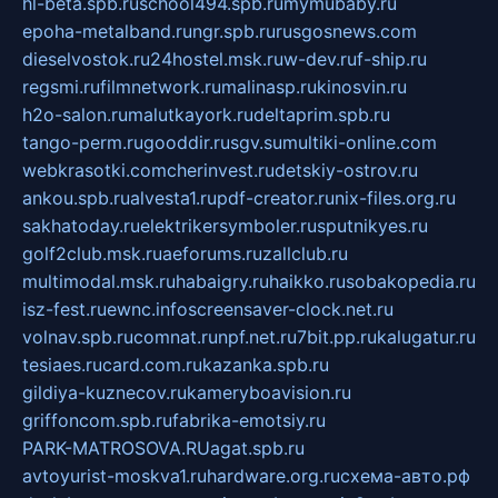
hl-beta.spb.ru
school494.spb.ru
mymubaby.ru
epoha-metalband.ru
ngr.spb.ru
rusgosnews.com
dieselvostok.ru
24hostel.msk.ru
w-dev.ru
f-ship.ru
regsmi.ru
filmnetwork.ru
malinasp.ru
kinosvin.ru
h2o-salon.ru
malutkayork.ru
deltaprim.spb.ru
tango-perm.ru
gooddir.ru
sgv.su
multiki-online.com
webkrasotki.com
cherinvest.ru
detskiy-ostrov.ru
ankou.spb.ru
alvesta1.ru
pdf-creator.ru
nix-files.org.ru
sakhatoday.ru
elektrikersymboler.ru
sputnikyes.ru
golf2club.msk.ru
aeforums.ru
zallclub.ru
multimodal.msk.ru
habaigry.ru
haikko.ru
sobakopedia.ru
isz-fest.ru
ewnc.info
screensaver-clock.net.ru
volnav.spb.ru
comnat.ru
npf.net.ru
7bit.pp.ru
kalugatur.ru
tesiaes.ru
card.com.ru
kazanka.spb.ru
gildiya-kuznecov.ru
kameryboavision.ru
griffoncom.spb.ru
fabrika-emotsiy.ru
PARK-MATROSOVA.RU
agat.spb.ru
avtoyurist-moskva1.ru
hardware.org.ru
схема-авто.рф