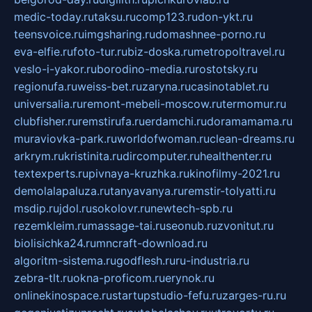
medic-today.ru
taksu.ru
comp123.ru
don-ykt.ru
teensvoice.ru
imgsharing.ru
domashnee-porno.ru
eva-elfie.ru
foto-tur.ru
biz-doska.ru
metropoltravel.ru
veslo-i-yakor.ru
borodino-media.ru
rostotsky.ru
regionufa.ru
weiss-bet.ru
zaryna.ru
casinotablet.ru
universalia.ru
remont-mebeli-moscow.ru
termomur.ru
clubfisher.ru
remstirufa.ru
erdamchi.ru
doramamama.ru
muraviovka-park.ru
worldofwoman.ru
clean-dreams.ru
arkrym.ru
kristinita.ru
dircomputer.ru
healthenter.ru
textexperts.ru
pivnaya-kruzhka.ru
kinofilmy-2021.ru
demolalapaluza.ru
tanyavanya.ru
remstir-tolyatti.ru
msdip.ru
jdol.ru
sokolovr.ru
newtech-spb.ru
rezemkleim.ru
massage-tai.ru
seonub.ru
zvonitut.ru
biolisichka24.ru
mncraft-download.ru
algoritm-sistema.ru
godflesh.ru
ru-industria.ru
zebra-tlt.ru
okna-proficom.ru
erynok.ru
onlinekinospace.ru
startupstudio-fefu.ru
zarges-ru.ru