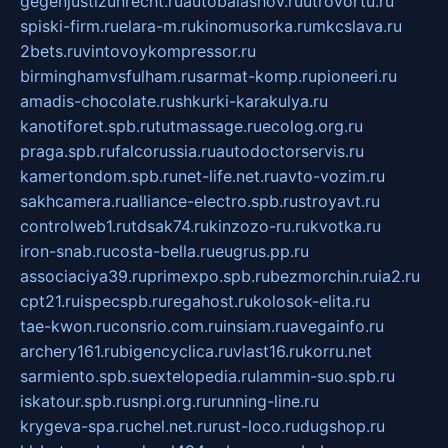
gegenjustizunrecht.ru
autobalashov.ru
utrovortu.ru
spiski-firm.ru
elara-m.ru
kinomusorka.ru
mkcslava.ru
2bets.ru
vintovoykompressor.ru
birminghamvsfulham.ru
sarmat-komp.ru
pioneeri.ru
amadis-chocolate.ru
shkurki-karakulya.ru
kanotiforet.spb.ru
tutmassage.ru
ecolog.org.ru
praga.spb.ru
falcorussia.ru
autodoctorservis.ru
kamertondom.spb.ru
net-life.net.ru
avto-vozim.ru
sakhcamera.ru
alliance-electro.spb.ru
stroyavt.ru
controlweb1.ru
tdsak74.ru
kinzozo-ru.ru
kvotka.ru
iron-snab.ru
costa-bella.ru
eugrus.pp.ru
associaciya39.ru
primexpo.spb.ru
bezmorchin.ru
ia2.ru
cpt21.ru
ispecspb.ru
regahost.ru
kolosok-elita.ru
tae-kwon.ru
consrio.com.ru
insiam.ru
avegainfo.ru
archery161.ru
bigencyclica.ru
vlast16.ru
korru.net
sarmiento.spb.su
extelopedia.ru
lammin-suo.spb.ru
iskatour.spb.ru
snpi.org.ru
running-line.ru
krygeva-spa.ru
chel.net.ru
rust-loco.ru
dugshop.ru