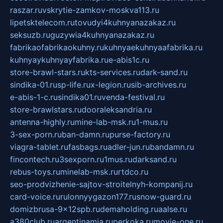
raszar.ru
vskrytie-zamkov-moskva113.ru
lipetsktelecom.ru
tovudyi4kuhnyanazakaz.ru
seksuzb.ru
guzywia4kuhnyanazakaz.ru
fabrikaofabrikaokuhny.ru
kuhnyaekuhnyaafabrika.ru
kuhnyaykuhnyayfabrika.ru
e-abis1c.ru
store-brawl-stars.ru
kts-services.ru
dark-sand.ru
sindika-01.ru
sp-life.ru
x-legion.ru
sib-archives.ru
e-abis-1-c.ru
sindika01.ru
venda-festival.ru
store-brawlstars.ru
dooraleksandria.ru
antenna-highly.ru
mine-lab-msk.ru
1-mus.ru
3-sex-porn.ru
ban-damn.ru
purse-factory.ru
viagra-tablet.ru
fasbags.ru
adler-jun.ru
bandamn.ru
fincontech.ru
3sexporn.ru
1mus.ru
darksand.ru
rebus-toys.ru
minelab-msk.ru
rtdco.ru
seo-prodvizhenie-sajtov-stroitelnyh-kompanij.ru
card-voice.ru
rulonnyygazon177.ru
snow-guard.ru
domizbrusa-9x12spb.ru
demaholding.ru
aalse.ru
a380club.ru
argentinamia.ru
perkoka.ru
movie-one.ru