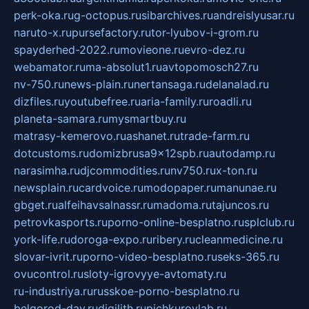
perk-oka.ru
g-octopus.ru
sibarchives.ru
andreislyusar.ru
naruto-x.ru
pursefactory.ru
tor-lyubov-i-grom.ru
spayderhed-2022.ru
movieone.ru
evro-dez.ru
webamator.ru
ma-absolut1.ru
avtopomosch27.ru
nv-750.ru
news-plain.ru
nertansaga.ru
delanalad.ru
dizfiles.ru
youtubefree.ru
aria-family.ru
roadli.ru
planeta-samara.ru
mysmartbuy.ru
matrasy-kemerovo.ru
ashanet.ru
trade-farm.ru
dotcustoms.ru
domizbrusa9x12spb.ru
autodamp.ru
narasimha.ru
djcommodities.ru
nv750.ru
x-ton.ru
newsplain.ru
cardvoice.ru
modopaper.ru
manunae.ru
gbget.ru
alfeihavsalnassr.ru
madoma.ru
tajuncos.ru
petrovkasports.ru
porno-online-besplatno.ru
splclub.ru
york-life.ru
doroga-expo.ru
ribery.ru
cleanmedicine.ru
slovar-ivrit.ru
porno-video-besplatno.ru
seks-365.ru
ovucontrol.ru
sloty-igrovyye-avtomaty.ru
ru-industriya.ru
russkoe-porno-besplatno.ru
belgorod-day.ru
digilith.ru
pichkurovlab.ru