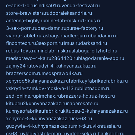
e-abis-1-c.ru
sindika01.ru
venda-festival.ru
store-brawlstars.ru
dooraleksandria.ru
antenna-highly.ru
mine-lab-msk.ru
1-mus.ru
3-sex-porn.ru
ban-damn.ru
purse-factory.ru
viagra-tablet.ru
fasbags.ru
adler-jun.ru
bandamn.ru
fincontech.ru
3sexporn.ru
1mus.ru
darksand.ru
rebus-toys.ru
minelab-msk.ru
alabuga-cityhotel.ru
medsprawo-4-ka.ru
2864420.ru
blagodarenie-spb.ru
zajmy24.ru
tovudyi-4-kuhnyanazakaz.ru
brazzerscom.ru
medsprawo4ka.ru
xehyroo5kuhnyanazakaz.ru
fabrikayfabrikaefabrika.ru
vskrytie-zamkov-moskva-113.ru
biletnadom.ru
zed-online.ru
pimchax.ru
brazzers-hd.ru
z-host.ru
kitubeu2kuhnyanazakaz.ru
naperekate.ru
kuhnyaofabrikaufabrik.ru
kitubeu-2-kuhnyanazakaz.ru
xehyroo-5-kuhnyanazakaz.ru
cs-68.ru
guzywia-4-kuhnyanazakaz.ru
mir-tk.ru
vlknrussia.ru
cs68.ru
vladivostok-map.ru
video-seks.ru
bankaribi.ru