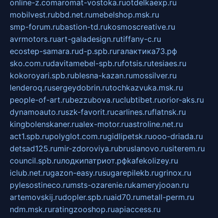
online-z.com
aromat-vostoka.ru
otdelkaexp.ru
mobilvest.ru
bbd.net.ru
mebelshop.msk.ru
smp-forum.ru
bastion-td.ru
kosmoscreative.ru
avrmotors.ru
art-galadesign.ru
tiffany-c.ru
ecostep-samara.ru
d-p.spb.ru
галактика73.рф
sko.com.ru
davitamebel-spb.ru
fotsis.ru
tesiaes.ru
kokoroyari.spb.ru
blesna-kazan.ru
mossilver.ru
lenderoq.ru
sergeydobrin.ru
tochkazvuka.msk.ru
people-of-art.ru
bezzubova.ru
clubtibet.ru
orior-aks.ru
dynamoauto.ru
szk-favorit.ru
carlines.ru
flatnsk.ru
kingbolenskaner.ru
alex-motor.ru
astroline.net.ru
act1.spb.ru
polyglot.com.ru
gidlipetsk.ru
ooo-driada.ru
detsad125.ru
mir-zdoroviya.ru
bruslanovo.ru
siterem.ru
council.spb.ru
лодкипатриот.рф
kafekolizey.ru
iclub.net.ru
gazon-easy.ru
sugarepilekb.ru
grinox.ru
pylesostineco.ru
msts-ozarenie.ru
kameryjooan.ru
artemovskij.ru
dopler.spb.ru
aid70.ru
metall-perm.ru
ndm.msk.ru
ratingzooshop.ru
apiaccess.ru