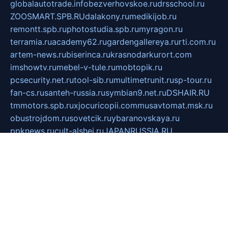
globalautotrade.info
bezverhovskoe.ru
drsschool.ru
ZOOSMART.SPB.RU
dalakony.ru
medikijob.ru
remontt.spb.ru
photostudia.spb.ru
myragon.ru
terramia.ru
academy62.ru
gardengallereya.ru
rti.com.ru
artem-news.ru
biserinca.ru
krasnodarkurort.com
imshowtv.ru
mebel-v-tule.ru
mobtopik.ru
pcsecurity.net.ru
tool-sib.ru
multimetrunit.ru
sp-tour.ru
fan-cs.ru
santeh-russia.ru
symbian9.net.ru
DSHAIR.RU
tmmotors.spb.ru
xjocuricopii.com
musavtomat.msk.ru
obustrojdom.ru
sovetcik.ru
ybaranovskaya.ru
ppknews.ru
cult-alshei.ru
JAPANRUSSIA.RU
proekciyamebel.ru
imper-finans.ru
rim.org.ru
glamourai.ru
brassminus.ru
zabor-pro.ru
ftn.pp.ru
dorogoe58.ru
laimengpacker.ru
kuzova-zapchasti.ru
sageerp.ru
taxodrom.ru
dsrazvitie.ru
hardcity.net.ru
ratinghomegames.ru
topservice25.ru
gubernyan.ru
gtglasslined.ru
ii4.ru
tssport.spb.ru
andorra24.com
blackwallstreet.ru
oboimos.ru
optim-doors.com.ru