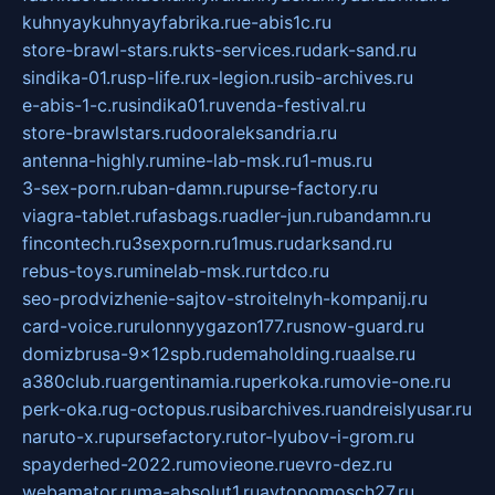
kuhnyaykuhnyayfabrika.ru
e-abis1c.ru
store-brawl-stars.ru
kts-services.ru
dark-sand.ru
sindika-01.ru
sp-life.ru
x-legion.ru
sib-archives.ru
e-abis-1-c.ru
sindika01.ru
venda-festival.ru
store-brawlstars.ru
dooraleksandria.ru
antenna-highly.ru
mine-lab-msk.ru
1-mus.ru
3-sex-porn.ru
ban-damn.ru
purse-factory.ru
viagra-tablet.ru
fasbags.ru
adler-jun.ru
bandamn.ru
fincontech.ru
3sexporn.ru
1mus.ru
darksand.ru
rebus-toys.ru
minelab-msk.ru
rtdco.ru
seo-prodvizhenie-sajtov-stroitelnyh-kompanij.ru
card-voice.ru
rulonnyygazon177.ru
snow-guard.ru
domizbrusa-9x12spb.ru
demaholding.ru
aalse.ru
a380club.ru
argentinamia.ru
perkoka.ru
movie-one.ru
perk-oka.ru
g-octopus.ru
sibarchives.ru
andreislyusar.ru
naruto-x.ru
pursefactory.ru
tor-lyubov-i-grom.ru
spayderhed-2022.ru
movieone.ru
evro-dez.ru
webamator.ru
ma-absolut1.ru
avtopomosch27.ru