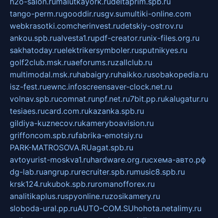
h2o-salon.ru
malutkayork.ru
deltaprim.spb.ru
tango-perm.ru
gooddir.ru
sgv.su
multiki-online.com
webkrasotki.com
cherinvest.ru
detskiy-ostrov.ru
ankou.spb.ru
alvesta1.ru
pdf-creator.ru
nix-files.org.ru
sakhatoday.ru
elektrikersymboler.ru
sputnikyes.ru
golf2club.msk.ru
aeforums.ru
zallclub.ru
multimodal.msk.ru
habaigry.ru
haikko.ru
sobakopedia.ru
isz-fest.ru
ewnc.info
screensaver-clock.net.ru
volnav.spb.ru
comnat.ru
npf.net.ru
7bit.pp.ru
kalugatur.ru
tesiaes.ru
card.com.ru
kazanka.spb.ru
gildiya-kuznecov.ru
kameryboavision.ru
griffoncom.spb.ru
fabrika-emotsiy.ru
PARK-MATROSOVA.RU
agat.spb.ru
avtoyurist-moskva1.ru
hardware.org.ru
схема-авто.рф
dg-lab.ru
angrup.ru
recruiter.spb.ru
music8.spb.ru
krsk124.ru
kubok.spb.ru
romanofforex.ru
analitikaplus.ru
spyonline.ru
zosikamery.ru
sloboda-ural.pp.ru
AUTO-COM.SU
hohota.net
alimy.ru