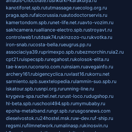
amadis-chocolate.ru
shkurki-karakulya.ru
kanotiforet.spb.ru
tutmassage.ru
ecolog.org.ru
praga.spb.ru
falcorussia.ru
autodoctorservis.ru
kamertondom.spb.ru
net-life.net.ru
avto-vozim.ru
sakhcamera.ru
alliance-electro.spb.ru
stroyavt.ru
controlweb1.ru
tdsak74.ru
kinzozo-ru.ru
kvotka.ru
iron-snab.ru
costa-bella.ru
eugrus.pp.ru
associaciya39.ru
primexpo.spb.ru
bezmorchin.ru
ia2.ru
cpt21.ru
ispecspb.ru
regahost.ru
kolosok-elita.ru
tae-kwon.ru
consrio.com.ru
insiam.ru
avegainfo.ru
archery161.ru
bigencyclica.ru
vlast16.ru
korru.net
sarmiento.spb.su
extelopedia.ru
lammin-suo.spb.ru
iskatour.spb.ru
snpi.org.ru
running-line.ru
krygeva-spa.ru
chel.net.ru
rust-loco.ru
dugshop.ru
hl-beta.spb.ru
school494.spb.ru
mymubaby.ru
epoha-metalband.ru
ngr.spb.ru
rusgosnews.com
dieselvostok.ru
24hostel.msk.ru
w-dev.ru
f-ship.ru
regsmi.ru
filmnetwork.ru
malinasp.ru
kinosvin.ru