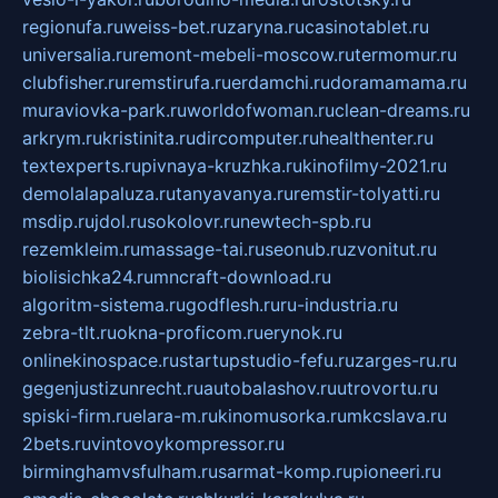
regionufa.ru
weiss-bet.ru
zaryna.ru
casinotablet.ru
universalia.ru
remont-mebeli-moscow.ru
termomur.ru
clubfisher.ru
remstirufa.ru
erdamchi.ru
doramamama.ru
muraviovka-park.ru
worldofwoman.ru
clean-dreams.ru
arkrym.ru
kristinita.ru
dircomputer.ru
healthenter.ru
textexperts.ru
pivnaya-kruzhka.ru
kinofilmy-2021.ru
demolalapaluza.ru
tanyavanya.ru
remstir-tolyatti.ru
msdip.ru
jdol.ru
sokolovr.ru
newtech-spb.ru
rezemkleim.ru
massage-tai.ru
seonub.ru
zvonitut.ru
biolisichka24.ru
mncraft-download.ru
algoritm-sistema.ru
godflesh.ru
ru-industria.ru
zebra-tlt.ru
okna-proficom.ru
erynok.ru
onlinekinospace.ru
startupstudio-fefu.ru
zarges-ru.ru
gegenjustizunrecht.ru
autobalashov.ru
utrovortu.ru
spiski-firm.ru
elara-m.ru
kinomusorka.ru
mkcslava.ru
2bets.ru
vintovoykompressor.ru
birminghamvsfulham.ru
sarmat-komp.ru
pioneeri.ru