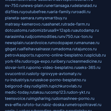
nv-750.ru
news-plain.ru
nertansaga.ru
delanalad.ru
dizfiles.ru
youtubefree.ru
aria-family.ru
roadli.ru
planeta-samara.ru
mysmartbuy.ru
matrasy-kemerovo.ru
ashanet.ru
trade-farm.ru
dotcustoms.ru
domizbrusa9x12spb.ru
autodamp.ru
narasimha.ru
djcommodities.ru
nv750.ru
x-ton.ru
newsplain.ru
cardvoice.ru
modopaper.ru
manunae.ru
gbget.ru
alfeihavsalnassr.ru
madoma.ru
tajuncos.ru
petrovkasports.ru
porno-online-besplatno.ru
splclub.ru
york-life.ru
doroga-expo.ru
ribery.ru
cleanmedicine.ru
slovar-ivrit.ru
porno-video-besplatno.ru
seks-365.ru
ovucontrol.ru
sloty-igrovyye-avtomaty.ru
ru-industriya.ru
russkoe-porno-besplatno.ru
belgorod-day.ru
digilith.ru
pichkurovlab.ru
medic-today.ru
taksu.ru
comp123.ru
don-ykt.ru
teensvoice.ru
imgsharing.ru
domashnee-porno.ru
eva-elfie.ru
foto-tur.ru
biz-doska.ru
metropoltravel.ru
veslo-i-yakor.ru
borodino-media.ru
rostotsky.ru