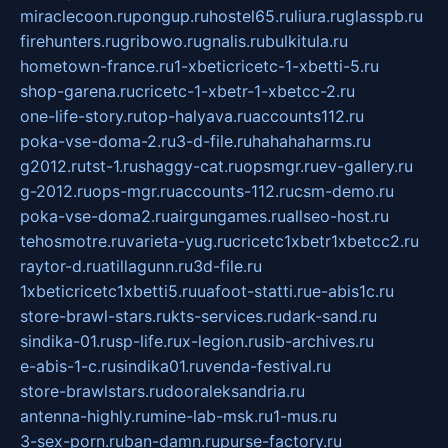
miraclecoon.ru
pongup.ru
hostel65.ru
liura.ru
glasspb.ru
firehunters.ru
gribowo.ru
gnalis.ru
bulkitula.ru
hometown-france.ru
1-xbeticricetc-1-xbetti-5.ru
shop-garena.ru
cricetc-1-xbetr-1-xbetcc-2.ru
one-life-story.ru
top-halyava.ru
accounts112.ru
poka-vse-doma-2.ru
3-d-file.ru
hahahaharms.ru
g2012.ru
tst-1.ru
shaggy-cat.ru
opsmgr.ru
ev-gallery.ru
g-2012.ru
ops-mgr.ru
accounts-112.ru
csm-demo.ru
poka-vse-doma2.ru
airgungames.ru
allseo-host.ru
tehosmotre.ru
varieta-yug.ru
cricetc1xbetr1xbetcc2.ru
raytor-d.ru
atillagunn.ru
3d-file.ru
1xbeticricetc1xbetti5.ru
uafoot-statti.ru
e-abis1c.ru
store-brawl-stars.ru
kts-services.ru
dark-sand.ru
sindika-01.ru
sp-life.ru
x-legion.ru
sib-archives.ru
e-abis-1-c.ru
sindika01.ru
venda-festival.ru
store-brawlstars.ru
dooraleksandria.ru
antenna-highly.ru
mine-lab-msk.ru
1-mus.ru
3-sex-porn.ru
ban-damn.ru
purse-factory.ru