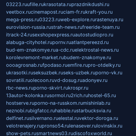
03223.ru
ufille.ru
krasotata.ru
prazdnikdushi.ru
veetbox.ru
cinemapost.ru
ciam-fr.ru
kraft-you.ru
mega-press.ru
03223.ru
web-explore.ru
rastenuya.ru
eurovision-russia.ru
strah-news.ru
freeride-team.ru
itrack-24.ru
sexshopexpress.ru
autostudiopro.ru
alabuga-cityhotel.ru
pornv.ru
atlantpereezd.ru
bud-em-znakomye.ru
a-cdc.ru
elektrostal-news.ru
korolevremont-market.ru
budem-znakomye.ru
oooagrosnab.ru
fpodaso.ru
emfire.ru
pro-otdelky.ru
ukrasotki.ru
seksuzbek.ru
seks-uzbek.ru
porno-vk.ru
sovratili.ru
olecoon.ru
vd-dosug.ru
adonyev.ru
rbc-news.ru
porno-skvirt.ru
krospr.ru
13autor-kolonka.ru
sormol.ru
2rich.ru
hostel-65.ru
hostserve.ru
porno-na-russkom.ru
mishinlab.ru
neznobi.ru
bigfatcc.ru
habble.ru
starbucksvia.ru
delfinet.ru
silvernano.ru
elestal.ru
vektor-doroga.ru
velotrenajery.ru
pronso54.ru
lenasever.ru
lovinskix.ru
show-pets.ru
smartnews03.ru
discofoxworld.ru