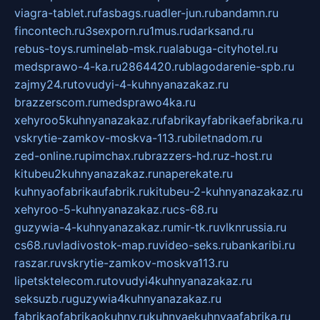
viagra-tablet.ru
fasbags.ru
adler-jun.ru
bandamn.ru
fincontech.ru
3sexporn.ru
1mus.ru
darksand.ru
rebus-toys.ru
minelab-msk.ru
alabuga-cityhotel.ru
medsprawo-4-ka.ru
2864420.ru
blagodarenie-spb.ru
zajmy24.ru
tovudyi-4-kuhnyanazakaz.ru
brazzerscom.ru
medsprawo4ka.ru
xehyroo5kuhnyanazakaz.ru
fabrikayfabrikaefabrika.ru
vskrytie-zamkov-moskva-113.ru
biletnadom.ru
zed-online.ru
pimchax.ru
brazzers-hd.ru
z-host.ru
kitubeu2kuhnyanazakaz.ru
naperekate.ru
kuhnyaofabrikaufabrik.ru
kitubeu-2-kuhnyanazakaz.ru
xehyroo-5-kuhnyanazakaz.ru
cs-68.ru
guzywia-4-kuhnyanazakaz.ru
mir-tk.ru
vlknrussia.ru
cs68.ru
vladivostok-map.ru
video-seks.ru
bankaribi.ru
raszar.ru
vskrytie-zamkov-moskva113.ru
lipetsktelecom.ru
tovudyi4kuhnyanazakaz.ru
seksuzb.ru
guzywia4kuhnyanazakaz.ru
fabrikaofabrikaokuhny.ru
kuhnyaekuhnyaafabrika.ru