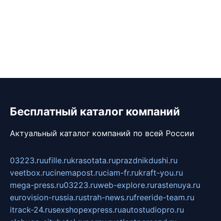
Бесплатный каталог компаний
Актуальный каталог компаний по всей России
03223.ru
ufille.ru
krasotata.ru
prazdnikdushi.ru
veetbox.ru
cinemapost.ru
ciam-fr.ru
kraft-you.ru
mega-press.ru
03223.ru
web-explore.ru
rastenuya.ru
eurovision-russia.ru
strah-news.ru
freeride-team.ru
itrack-24.ru
sexshopexpress.ru
autostudiopro.ru