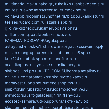
multimodal.msk.ru
habaigry.ru
haikko.ru
sobakopedia.ru
isz-fest.ru
ewnc.info
screensaver-clock.net.ru
volnav.spb.ru
comnat.ru
npf.net.ru
7bit.pp.ru
kalugatur.ru
tesiaes.ru
card.com.ru
kazanka.spb.ru
gildiya-kuznecov.ru
kameryboavision.ru
griffoncom.spb.ru
fabrika-emotsiy.ru
PARK-MATROSOVA.RU
agat.spb.ru
avtoyurist-moskva1.ru
hardware.org.ru
схема-авто.рф
dg-lab.ru
angrup.ru
recruiter.spb.ru
music8.spb.ru
krsk124.ru
kubok.spb.ru
romanofforex.ru
analitikaplus.ru
spyonline.ru
zosikamery.ru
sloboda-ural.pp.ru
AUTO-COM.SU
hohota.net
alimy.ru
online-z.com
aromat-vostoka.ru
otdelkaexp.ru
mobilvest.ru
bbd.net.ru
mebelshop.msk.ru
smp-forum.ru
bastion-td.ru
kosmoscreative.ru
avrmotors.ru
art-galadesign.ru
tiffany-c.ru
ecostep-samara.ru
d-p.spb.ru
галактика73.рф
sko.com.ru
davitamebel-spb.ru
fotsis.ru
tesiaes.ru