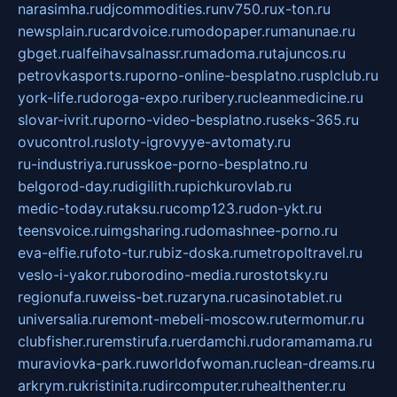
narasimha.ru
djcommodities.ru
nv750.ru
x-ton.ru
newsplain.ru
cardvoice.ru
modopaper.ru
manunae.ru
gbget.ru
alfeihavsalnassr.ru
madoma.ru
tajuncos.ru
petrovkasports.ru
porno-online-besplatno.ru
splclub.ru
york-life.ru
doroga-expo.ru
ribery.ru
cleanmedicine.ru
slovar-ivrit.ru
porno-video-besplatno.ru
seks-365.ru
ovucontrol.ru
sloty-igrovyye-avtomaty.ru
ru-industriya.ru
russkoe-porno-besplatno.ru
belgorod-day.ru
digilith.ru
pichkurovlab.ru
medic-today.ru
taksu.ru
comp123.ru
don-ykt.ru
teensvoice.ru
imgsharing.ru
domashnee-porno.ru
eva-elfie.ru
foto-tur.ru
biz-doska.ru
metropoltravel.ru
veslo-i-yakor.ru
borodino-media.ru
rostotsky.ru
regionufa.ru
weiss-bet.ru
zaryna.ru
casinotablet.ru
universalia.ru
remont-mebeli-moscow.ru
termomur.ru
clubfisher.ru
remstirufa.ru
erdamchi.ru
doramamama.ru
muraviovka-park.ru
worldofwoman.ru
clean-dreams.ru
arkrym.ru
kristinita.ru
dircomputer.ru
healthenter.ru