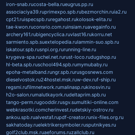
iron-snab.ru
costa-bella.ru
eugrus.pp.ru
associaciya39.ru
primexpo.spb.ru
bezmorchin.ru
ia2.ru
cpt21.ru
ispecspb.ru
regahost.ru
kolosok-elita.ru
tae-kwon.ru
consrio.com.ru
insiam.ru
avegainfo.ru
archery161.ru
bigencyclica.ru
vlast16.ru
korru.net
sarmiento.spb.su
extelopedia.ru
lammin-suo.spb.ru
iskatour.spb.ru
snpi.org.ru
running-line.ru
krygeva-spa.ru
chel.net.ru
rust-loco.ru
dugshop.ru
hl-beta.spb.ru
school494.spb.ru
mymubaby.ru
epoha-metalband.ru
ngr.spb.ru
rusgosnews.com
dieselvostok.ru
24hostel.msk.ru
w-dev.ru
f-ship.ru
regsmi.ru
filmnetwork.ru
malinasp.ru
kinosvin.ru
h2o-salon.ru
malutkayork.ru
deltaprim.spb.ru
tango-perm.ru
gooddir.ru
sgv.su
multiki-online.com
webkrasotki.com
cherinvest.ru
detskiy-ostrov.ru
ankou.spb.ru
alvesta1.ru
pdf-creator.ru
nix-files.org.ru
sakhatoday.ru
elektrikersymboler.ru
sputnikyes.ru
golf2club.msk.ru
aeforums.ru
zallclub.ru