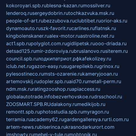
kokoroyari.spb.ru
blesna-kazan.ru
mossilver.ru
lenderoq.ru
sergeydobrin.ru
tochkazvuka.msk.ru
people-of-art.ru
bezzubova.ru
clubtibet.ru
orior-aks.ru
dynamoauto.ru
szk-favorit.ru
carlines.ru
flatnsk.ru
kingbolenskaner.ru
alex-motor.ru
astroline.net.ru
act1.spb.ru
polyglot.com.ru
gidlipetsk.ru
ooo-driada.ru
detsad125.ru
mir-zdoroviya.ru
bruslanovo.ru
siterem.ru
council.spb.ru
лодкипатриот.рф
kafekolizey.ru
iclub.net.ru
gazon-easy.ru
sugarepilekb.ru
grinox.ru
pylesostineco.ru
msts-ozarenie.ru
kameryjooan.ru
artemovskij.ru
dopler.spb.ru
aid70.ru
metall-perm.ru
ndm.msk.ru
ratingzooshop.ru
apiaccess.ru
globalautotrade.info
bezverhovskoe.ru
drsschool.ru
ZOOSMART.SPB.RU
dalakony.ru
medikijob.ru
remontt.spb.ru
photostudia.spb.ru
myragon.ru
terramia.ru
academy62.ru
gardengallereya.ru
rti.com.ru
artem-news.ru
biserinca.ru
krasnodarkurort.com
imshowtv.ru
mebel-v-tule.ru
mobtopik.ru