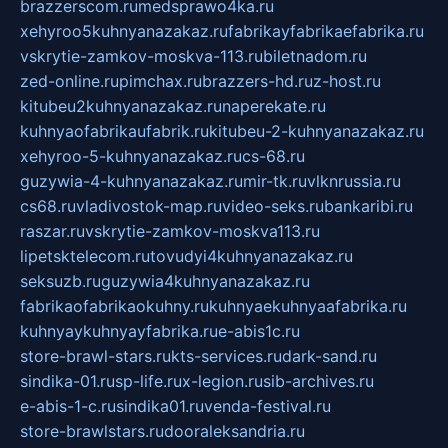
brazzerscom.ru
medsprawo4ka.ru
xehyroo5kuhnyanazakaz.ru
fabrikayfabrikaefabrika.ru
vskrytie-zamkov-moskva-113.ru
biletnadom.ru
zed-online.ru
pimchax.ru
brazzers-hd.ru
z-host.ru
kitubeu2kuhnyanazakaz.ru
naperekate.ru
kuhnyaofabrikaufabrik.ru
kitubeu-2-kuhnyanazakaz.ru
xehyroo-5-kuhnyanazakaz.ru
cs-68.ru
guzywia-4-kuhnyanazakaz.ru
mir-tk.ru
vlknrussia.ru
cs68.ru
vladivostok-map.ru
video-seks.ru
bankaribi.ru
raszar.ru
vskrytie-zamkov-moskva113.ru
lipetsktelecom.ru
tovudyi4kuhnyanazakaz.ru
seksuzb.ru
guzywia4kuhnyanazakaz.ru
fabrikaofabrikaokuhny.ru
kuhnyaekuhnyaafabrika.ru
kuhnyaykuhnyayfabrika.ru
e-abis1c.ru
store-brawl-stars.ru
kts-services.ru
dark-sand.ru
sindika-01.ru
sp-life.ru
x-legion.ru
sib-archives.ru
e-abis-1-c.ru
sindika01.ru
venda-festival.ru
store-brawlstars.ru
dooraleksandria.ru