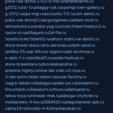
poka-vse-doma-2.ru
3-d-file.ru
hahahaharms.ru
g2012.ru
tst-1.ru
shaggy-cat.ru
opsmgr.ru
ev-gallery.ru
g-2012.ru
ops-mgr.ru
accounts-112.ru
csm-demo.ru
poka-vse-doma2.ru
airgungames.ru
allseo-host.ru
tehosmotre.ru
varieta-yug.ru
cricetc1xbetr1xbetcc2.ru
raytor-d.ru
atillagunn.ru
3d-file.ru
1xbeticricetc1xbetti5.ru
uafoot-statti.ru
e-abis1c.ru
store-brawl-stars.ru
kts-services.ru
dark-sand.ru
sindika-01.ru
sp-life.ru
x-legion.ru
sib-archives.ru
e-abis-1-c.ru
sindika01.ru
venda-festival.ru
store-brawlstars.ru
dooraleksandria.ru
antenna-highly.ru
mine-lab-msk.ru
1-mus.ru
3-sex-porn.ru
ban-damn.ru
purse-factory.ru
viagra-tablet.ru
fasbags.ru
adler-jun.ru
bandamn.ru
fincontech.ru
3sexporn.ru
1mus.ru
darksand.ru
rebus-toys.ru
minelab-msk.ru
alabuga-cityhotel.ru
medsprawo-4-ka.ru
2864420.ru
blagodarenie-spb.ru
zajmy24.ru
tovudyi-4-kuhnyanazakaz.ru