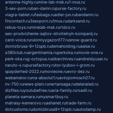
antenna-highly.ru
mine-lab-msk.ru
1-mus.ru
3-sex-porn.ru
ban-damn.ru
purse-factory.ru
viagra-tablet.ru
fasbags.ru
adler-jun.ru
bandamn.ru
fincontech.ru
3sexporn.ru
1mus.ru
darksand.ru
rebus-toys.ru
minelab-msk.ru
rtdco.ru
seo-prodvizhenie-sajtov-stroitelnyh-kompanij.ru
card-voice.ru
rulonnyygazon177.ru
snow-guard.ru
domizbrusa-9x12spb.ru
demaholding.ru
aalse.ru
a380club.ru
argentinamia.ru
perkoka.ru
movie-one.ru
perk-oka.ru
g-octopus.ru
sibarchives.ru
andreislyusar.ru
naruto-x.ru
pursefactory.ru
tor-lyubov-i-grom.ru
spayderhed-2022.ru
movieone.ru
evro-dez.ru
webamator.ru
ma-absolut1.ru
avtopomosch27.ru
nv-750.ru
news-plain.ru
nertansaga.ru
delanalad.ru
dizfiles.ru
youtubefree.ru
aria-family.ru
roadli.ru
planeta-samara.ru
mysmartbuy.ru
matrasy-kemerovo.ru
ashanet.ru
trade-farm.ru
dotcustoms.ru
domizbrusa9x12spb.ru
autodamp.ru