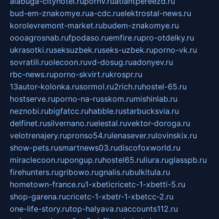
alabuga-cityhotel.ru
pornv.ru
atlantpereezd.ru
bud-em-znakomye.ru
a-cdc.ru
elektrostal-news.ru
korolevremont-market.ru
budem-znakomye.ru
oooagrosnab.ru
fpodaso.ru
emfire.ru
pro-otdelky.ru
ukrasotki.ru
seksuzbek.ru
seks-uzbek.ru
porno-vk.ru
sovratili.ru
olecoon.ru
vd-dosug.ru
adonyev.ru
rbc-news.ru
porno-skvirt.ru
krospr.ru
13autor-kolonka.ru
sormol.ru
2rich.ru
hostel-65.ru
hostserve.ru
porno-na-russkom.ru
mishinlab.ru
neznobi.ru
bigfatcc.ru
habble.ru
starbucksvia.ru
delfinet.ru
silvernano.ru
elestal.ru
vektor-doroga.ru
velotrenajery.ru
pronso54.ru
lenasever.ru
lovinskix.ru
show-pets.ru
smartnews03.ru
discofoxworld.ru
miraclecoon.ru
pongup.ru
hostel65.ru
liura.ru
glasspb.ru
firehunters.ru
gribowo.ru
gnalis.ru
bulkitula.ru
hometown-france.ru
1-xbeticricetc-1-xbetti-5.ru
shop-garena.ru
cricetc-1-xbetr-1-xbetcc-2.ru
one-life-story.ru
top-halyava.ru
accounts112.ru