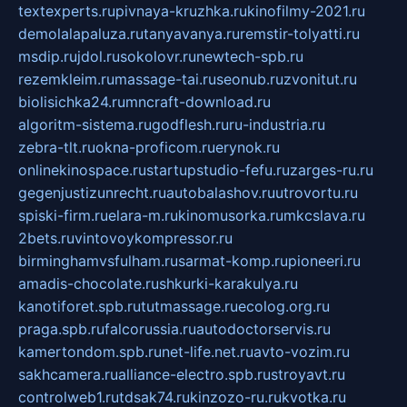
textexperts.ru
pivnaya-kruzhka.ru
kinofilmy-2021.ru
demolalapaluza.ru
tanyavanya.ru
remstir-tolyatti.ru
msdip.ru
jdol.ru
sokolovr.ru
newtech-spb.ru
rezemkleim.ru
massage-tai.ru
seonub.ru
zvonitut.ru
biolisichka24.ru
mncraft-download.ru
algoritm-sistema.ru
godflesh.ru
ru-industria.ru
zebra-tlt.ru
okna-proficom.ru
erynok.ru
onlinekinospace.ru
startupstudio-fefu.ru
zarges-ru.ru
gegenjustizunrecht.ru
autobalashov.ru
utrovortu.ru
spiski-firm.ru
elara-m.ru
kinomusorka.ru
mkcslava.ru
2bets.ru
vintovoykompressor.ru
birminghamvsfulham.ru
sarmat-komp.ru
pioneeri.ru
amadis-chocolate.ru
shkurki-karakulya.ru
kanotiforet.spb.ru
tutmassage.ru
ecolog.org.ru
praga.spb.ru
falcorussia.ru
autodoctorservis.ru
kamertondom.spb.ru
net-life.net.ru
avto-vozim.ru
sakhcamera.ru
alliance-electro.spb.ru
stroyavt.ru
controlweb1.ru
tdsak74.ru
kinzozo-ru.ru
kvotka.ru